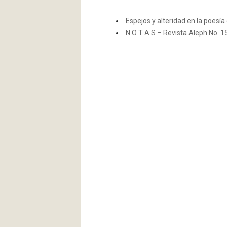
Espejos y alteridad en la poesí
N O T A S – Revista Aleph No. 1