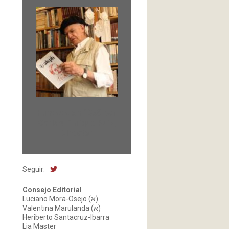
Fundada en 1966 por
Carlos-Enrique Ruiz,
Director
Seguir:
Consejo Editorial
Luciano Mora-Osejo (א)
Valentina Marulanda (א)
Heriberto Santacruz-Ibarra
Lia Master