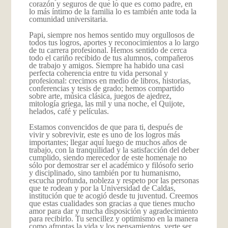
corazón y seguros de que lo que es como padre, en
lo más íntimo de la familia lo es también ante toda la
comunidad universitaria.
Papi, siempre nos hemos sentido muy orgullosos de
todos tus logros, aportes y reconocimientos a lo largo
de tu carrera profesional. Hemos sentido de cerca
todo el cariño recibido de tus alumnos, compañeros
de trabajo y amigos. Siempre ha habido una casi
perfecta coherencia entre tu vida personal y
profesional: crecimos en medio de libros, historias,
conferencias y tesis de grado; hemos compartido
sobre arte, música clásica, juegos de ajedrez,
mitología griega, las mil y una noche, el Quijote,
helados, café y películas.
Estamos convencidos de que para ti, después de
vivir y sobrevivir, este es uno de los logros más
importantes; llegar aquí luego de muchos años de
trabajo, con la tranquilidad y la satisfacción del deber
cumplido, siendo merecedor de este homenaje no
sólo por demostrar ser el académico y filósofo serio
y disciplinado, sino también por tu humanismo,
escucha profunda, nobleza y respeto por las personas
que te rodean y por la Universidad de Caldas,
institución que te acogió desde tu juventud. Creemos
que estas cualidades son gracias a que tienes mucho
amor para dar y mucha disposición y agradecimiento
para recibirlo. Tu sencillez y optimismo en la manera
como afrontas la vida y los pensamientos, verte ser