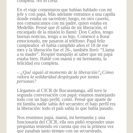
completa. No lo creía.
En el viaje comentaron que habían hablado con mi
jefe y con papá. Más adelante entramos a una capilla
donde estaba un sacerdote; luego, en otro caserío,
nos comunicamos con mi padre, quien estaba en
Medellín. Pensé que él sabía de mi liberación, el
encargado de la misión lo llamó: Don Carlos, tengo
buenas noticias, tengo a su hijo. Comencé a llorar
emocionado, me pasaron al teléfono: Papá feliz
cumpleaños -él había cumplido años el 18 de ese
mes y la liberación fue el 26-, también lloró: “Llama
a tu madre”. Respiré tranquilo al saber que mi papá
estaba bien. Hablé con mamá y mi hermanita, la
felicidad era completa.
–
¿Qué siguió al momento de la liberación?¿Cómo
valora la solidaridad desplegada por tantas
personas?
Llegamos al CICR de Bucaramanga, allí tuve la
segunda conversación con papá: estamos manejando
todo con un bajo perfil, contó. Pensé que aparte de
mi familia nadie sabía del secuestro; el bajo perfil era
la liberación: todo el país sabía lo que había pasado.
Nos reunimos papá, mamá, mi hermanita y una
funcionaria del CICR, ella nos pidió responder unas
preguntas teniendo en cuenta que era la primera vez
que pasaban tanto tiempo con un secuestrado,