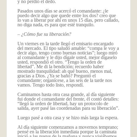
y no perdió el dedo.
Pasados unos días se acercó el comandante: ¿le
puedo decir algo que quede entre los dos? creo que
lo van a liberar por ahí en unos 15 días, pero callado,
no diga nada, es para que esté tranquilo.
–
¿Cómo fue su liberación?
Un viernes en la tarde llegó el emisario encargado
del mercado. El tipo saludó amable: “compa le voy a
decir algo, tengo como buenas noticias”; luego miró
al comandante y le dijo dígale usted, mejor dígaselo
usted, respondió el otro. “Tengo la orden de
libertad”. Me di la bendición; recuerdo haber
mostrado tranquilidad: ah qué bueno, menos mal,
gracias a Dios. ¿Ya se bañó? Preguntó el
comandante; organícese, a las seis de la tarde nos
vamos. Tengo todo listo, respondí.
Caminamos hasta otra casa grande, al día siguiente
fui donde el comandante del frente, él contó detalles:
“llegó la orden de libertad, hay un protocolo de
salida, ayer pasé las coordenadas para su liberación”.
Luego pasé a otra casa y se hizo más larga la espera.
Al día siguiente comenzamos a movernos temprano;
pensé en la liberación inmediata porque la caminata
inició a las nueve de la mañana y nunca viajábamos