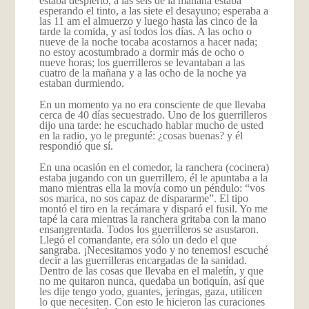
estaba despierto, a las seis de la mañana estaba
esperando el tinto, a las siete el desayuno; esperaba a
las 11 am el almuerzo y luego hasta las cinco de la
tarde la comida, y así todos los días. A las ocho o
nueve de la noche tocaba acostarnos a hacer nada;
no estoy acostumbrado a dormir más de ocho o
nueve horas; los guerrilleros se levantaban a las
cuatro de la mañana y a las ocho de la noche ya
estaban durmiendo.
En un momento ya no era consciente de que llevaba
cerca de 40 días secuestrado. Uno de los guerrilleros
dijo una tarde: he escuchado hablar mucho de usted
en la radio, yo le pregunté: ¿cosas buenas? y él
respondió que sí.
En una ocasión en el comedor, la ranchera (cocinera)
estaba jugando con un guerrillero, él le apuntaba a la
mano mientras ella la movía como un péndulo: “vos
sos marica, no sos capaz de dispararme”. El tipo
montó el tiro en la recámara y disparó el fusil. Yo me
tapé la cara mientras la ranchera gritaba con la mano
ensangrentada. Todos los guerrilleros se asustaron.
Llegó el comandante, era sólo un dedo el que
sangraba. ¡Necesitamos yodo y no tenemos! escuché
decir a las guerrilleras encargadas de la sanidad.
Dentro de las cosas que llevaba en el maletín, y que
no me quitaron nunca, quedaba un botiquín, así que
les dije tengo yodo, guantes, jeringas, gaza, utilicen
lo que necesiten. Con esto le hicieron las curaciones