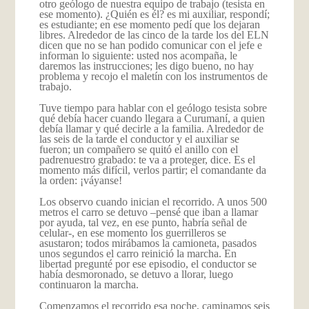
otro geólogo de nuestra equipo de trabajo (tesista en
ese momento). ¿Quién es él? es mi auxiliar, respondí;
es estudiante; en ese momento pedí que los dejaran
libres. Alrededor de las cinco de la tarde los del ELN
dicen que no se han podido comunicar con el jefe e
informan lo siguiente: usted nos acompaña, le
daremos las instrucciones; les digo bueno, no hay
problema y recojo el maletín con los instrumentos de
trabajo.
Tuve tiempo para hablar con el geólogo tesista sobre
qué debía hacer cuando llegara a Curumaní, a quien
debía llamar y qué decirle a la familia. Alrededor de
las seis de la tarde el conductor y el auxiliar se
fueron; un compañero se quitó el anillo con el
padrenuestro grabado: te va a proteger, dice. Es el
momento más difícil, verlos partir; el comandante da
la orden: ¡váyanse!
Los observo cuando inician el recorrido. A unos 500
metros el carro se detuvo –pensé que iban a llamar
por ayuda, tal vez, en ese punto, habría señal de
celular-, en ese momento los guerrilleros se
asustaron; todos mirábamos la camioneta, pasados
unos segundos el carro reinició la marcha. En
libertad pregunté por ese episodio, el conductor se
había desmoronado, se detuvo a llorar, luego
continuaron la marcha.
Comenzamos el recorrido esa noche, caminamos seis