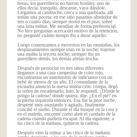
horas, los guerrilleros no fueron hostiles; uno de
ellos decía: tranquilo, descanse, vaya dándole.
Llegamos al cambuche, cerca a una quebrada, allí
tenían una poceta; en ese sitio pasamos alrededor de
tres o cuatro días; siempre dormí en el piso, sobre
una lona militar. Me atendían de forma preferencial.
No hice preguntas acerca del motivo de la retención,
no pregunté cuánto tiempo iba a durar aquello.
Luego comenzamos a movernos en las montañas, los
desplazamientos siempre eran en la noche; trajeron
una mulita la tercera noche; siempre iba un
guerrillero detrás, los demás abrían trocha.
Después de pernoctar en tres sitios diferentes
llegamos a una casa campesina de color rojo,
encontramos un matrimonio de milicianos con un
bebé de menos de un año. El comandante de la
escuadra anunció la nueva instrucción: compa, llegó
la orden de encadenarlo; listo, le respondí. ¿Dónde le
pongo la cadena? donde quiera, dije. ¿En el pié? en
la pierna izquierda entonces. Esa fue la peor noche,
desperté muy asustando y agitado, finalmente
concilié el sueño. Durante el día busqué en la casa y
en el maletín, encontré como abrir el candado de la
cadena cuando pudiera escapar. Al día siguiente, a
las cinco de la mañana, quitaron la cadena.
Después vino la rutina: a las cinco de la mañana