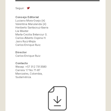
Seguir:
Consejo Editorial
Luciano Mora-Osejo (א)
Valentina Marulanda (א)
Heriberto Santacruz-Ibarra
Lia Master
Marta-Cecilia Betancur G.
Carlos-Alberto Ospina H.
Jairo Ruiz-Mejía
Carlos-Enrique Ruiz.
Director
Carlos-Enrique Ruiz
Contacto
Wasap: +57 312 7313583
Carrera 17 No 71-87
Manizales, Colombia,
Sudamérica.