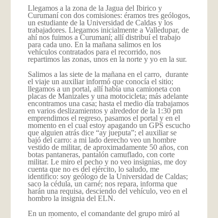
Llegamos a la zona de la Jagua del Ibirico y
Curumaní con dos comisiones: éramos tres geólogos,
un estudiante de la Universidad de Caldas y los
trabajadores. Llegamos inicialmente a Valledupar, de
ahí nos fuimos a Curumaní; allí distribuí el trabajo
para cada uno. En la mañana salimos en los
vehículos contratados para el recorrido, nos
repartimos las zonas, unos en la norte y yo en la sur.
Salimos a las siete de la mañana en el carro, durante
el viaje un auxiliar informó que conocía el sitio;
llegamos a un portal, allí había una camioneta con
placas de Manizales y una motocicleta; más adelante
encontramos una casa; hasta el medio día trabajamos
en varios deslizamientos y alrededor de la 1:30 pm
emprendimos el regreso, pasamos el portal y en el
momento en el cual estoy apagando un GPS escucho
que alguien atrás dice “ay jueputa”; el auxiliar se
bajó del carro: a mi lado derecho veo un hombre
vestido de militar, de aproximadamente 50 años, con
botas pantaneras, pantalón camuflado, con corte
militar. Le miro el pecho y no veo insignias, me doy
cuenta que no es del ejército, lo saludo, me
identifico: soy geólogo de la Universidad de Caldas;
saco la cédula, un carné; nos repara, informa que
harán una requisa, desciendo del vehículo, veo en el
hombro la insignia del ELN.
En un momento, el comandante del grupo miró al