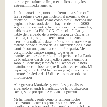
porque generalmente llegan en helicóptero y los
entregan inmediatamente.
La funcionaria preguntó a mi hermanita sobre cuál
fue la primera cosa que hicieron al momento de la
retención. Ella narró cosas como estas: “hicimos una
página en Facebook donde hay alrededor de 5000
seguidores constantes, hicimos pancartas, camisetas,
hablamos con la FM, RCN, Caracol…”. Luego
habló del respaldo de la gobernación de Caldas, la
alcaldía, la Iglesia, La Defensoría del Pueblo, el
ejército, la policía… describió los pormenores de una
marcha donde el rector de la Universidad de Caldas
caminó con una pancarta con mi fotografía. Me
costó mucho tiempo asimilar todas estas
manifestaciones de cariño. En el periódico La Patria
de Manizales día de por medio aparecía una nota
sobre el secuestro; también en Caracol en la hora
matutina decían los días que llevaba secuestrado. Mi
papá logró que la FM hiciera un programa en vivo;
demoré alrededor de 15 días en asimilar toda esta
información.
Al regresar a Manizales y ver a los periodistas
esperando entendí la magnitud de la movilización
social, supe por qué me cuidaba la guerrilla.
Mi hermanita cuenta cómo la primera noche
alcanzaron a tener las primeras 1000 personas
pendientes en Facebook. Comencé a ver noticias y