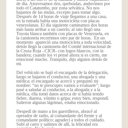
de día. Atravesamos ríos, quebradas, anduvimos por
todo el Catatumbo, por zona selvática. No nos
bajamos de las mulas, excepto para tomar algo.
Después de 14 horas de viaje llegamos a una casa,
en la entrada había una motocicleta con placas
venezolanas. El día siguiente caminamos dos horas
más hasta arribar a un caserío; al rato llegó una
Toyota blanca también con placas de Venezuela, en
la camioneta recorrimos otro par de horas. En un
momento apareció una motocicleta a toda velocidad,
detrás llegó la camioneta del Comité internacional de
la Cruza Roja –CICR- con logos blancos, con la
bandera; cuando los vi pensé ahora si es cierto, me
emocioné mucho. Tranquilo, dijo alguien detrás de
mi.
Del vehículo se bajó el encargado de la delegación,
luego se bajaron el conductor, una abogada y una
médica; el encargado se acercó y preguntó mi
nombre: “no te preocupes vamos a evaluarte”; luego
pasé a saludar al conductor, a la abogada y a la
médica, ella tomó datos acerca de si había tenido
fiebre, diarrea, vómito o gripa; estoy bien, respondí.
Salieron algunas lágrimas, estaba emocionado.
Despedí de mano a los guerrilleros, abracé al
operador de radio, al comandante del frente y al
comandante político; agradecí a todos el cuidado.
Subí al carro y salimos de allí, la felicidad era