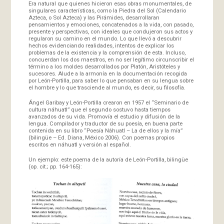
Era natural que quienes hicieron esas obras monumentales, de
singulares características, como la Piedra del Sol (Calendario
Azteca, o Sol Azteca) y las Pirámides, desarrollaran
pensamientos y emociones, concatenados a la vida, con pasado,
presente y perspectivas, con ideales que condujeron sus actos y
regularon su camino en el mundo. Lo que llevó a descubrir
hechos evidenciando realidades, intentos de explicar los
problemas de la existencia y la comprensión de esta. Incluso,
concuerdan los dos maestros, en no ser legítimo circunscribir el
término a los moldes desarrollados por Platón, Aristóteles y
sucesores. Alude a la armonía en la documentación recogida
por León-Portilla, para saber lo que pensaban en su lengua sobre
el hombre y lo que trasciende al mundo, es decir, su filosofía.
Ángel Garibay y León-Portilla crearon en 1957 el “Seminario de
cultura náhuatl” que el segundo sostuvo hasta tiempos
avanzados de su vida. Promovía el estudio y difusión de la
lengua. Compilador y traductor de su poesía, en buena parte
contenida en su libro “Poesía Náhuatl – La de ellos y la mía”
(bilingüe – Ed. Diana, México 2006). Con poemas propios
escritos en náhuatl y versión al español.
Un ejemplo: este poema de la autoría de León-Portilla, bilingüe
(op. cit.; pp. 164-165):