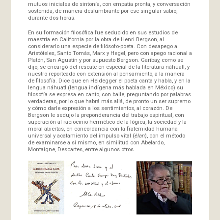
mutuos iniciales de sintonía, con empatía pronta, y conversación
sostenida, de manera deslumbrante por ese singular sabio,
durante dos horas.
En su formación filosófica fue seducido en sus estudios de
maestría en California por la obra de Henri Bergson, al
considerarlo una especie de filósofo-poeta. Con desapego a
Aristóteles, Santo Tomás, Marx y Hegel, pero con apego racional a
Platón, San Agustín y por supuesto Bergson. Garibay, como se
dijo, se encargó del rescate en especial de la literatura náhuatl, y
nuestro reporteado con extensión al pensamiento, a la manera
de filosofía. Dice que en Heidegger el poeta canta y habla, y en la
lengua náhuatl (lengua indígena más hablada en México) su
filosofía se expresa en canto, con baile, preguntando por palabras
verdaderas, por lo que habrá más allá, de pronto un ser supremo
y cómo darle expresión a los sentimientos, al corazón. De
Bergson le sedujo la preponderancia del trabajo espiritual, con
superación al raciocinio hermético de la lógica, la sociedad y la
moral abiertas, en concordancia con la fraternidad humana
universal y acatamiento del impulso vital (
élan
), con el método
de examinarse a sí mismo, en similitud con Abelardo,
Montaigne, Descartes, entre algunos otros.