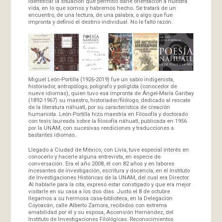
identificar la situación que permitió darle orientación a nuestra
vida, en lo que somos y habremos hecho. Se tratará de un
encuentro, de una lectura, de una palabra, o algo que fue
impronta y definió el destino individual. No le faltó razón.
Miguel León-Portilla (1926-2019) fue un sabio indigenista,
historiador, antropólogo, polígrafo y políglota (conocedor de
nueve idiomas), quien tuvo esa impronta de Ángel-María Garibay
(1892-1967) su maestro, historiador/filólogo, dedicado al rescate
de la literatura náhuatl, por su característica de creación
humanista. León-Portilla hizo maestría en Filosofía y doctorado
con tesis laureada sobre la filosofía náhuatl, publicada en 1956
por la UNAM, con sucesivas reediciones y traducciones a
bastantes idiomas.
Llegado a Ciudad de México, con Livia, tuve especial interés en
conocerlo y hacerle alguna entrevista, en especie de
conversación. Era el año 2008, él con 82 años y en labores
incesantes de investigación, escritura y docencia, en el Instituto
de Investigaciones Históricas de la UNAM, del cual era Director.
Al hablarle para la cita, expresó estar constipado y que era mejor
visitarle en su casa a los dos días. Justo el 8 de octubre
llegamos a su hermosa casa-biblioteca, en la Delegación
Coyoacán, calle Alberto Zamora, recibidos con extrema
amabilidad por él y su esposa, Ascensión Hernández, del
Instituto de Investigaciones Filológicas. Reconocimientos