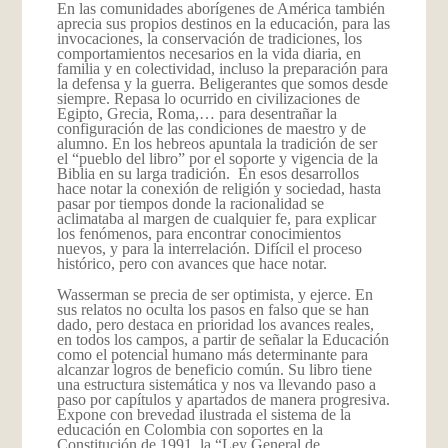
En las comunidades aborígenes de América también
aprecia sus propios destinos en la educación, para las
invocaciones, la conservación de tradiciones, los
comportamientos necesarios en la vida diaria, en
familia y en colectividad, incluso la preparación para
la defensa y la guerra. Beligerantes que somos desde
siempre. Repasa lo ocurrido en civilizaciones de
Egipto, Grecia, Roma,… para desentrañar la
configuración de las condiciones de maestro y de
alumno. En los hebreos apuntala la tradición de ser
el “pueblo del libro” por el soporte y vigencia de la
Biblia en su larga tradición. En esos desarrollos
hace notar la conexión de religión y sociedad, hasta
pasar por tiempos donde la racionalidad se
aclimataba al margen de cualquier fe, para explicar
los fenómenos, para encontrar conocimientos
nuevos, y para la interrelación. Difícil el proceso
histórico, pero con avances que hace notar.
Wasserman se precia de ser optimista, y ejerce. En
sus relatos no oculta los pasos en falso que se han
dado, pero destaca en prioridad los avances reales,
en todos los campos, a partir de señalar la Educación
como el potencial humano más determinante para
alcanzar logros de beneficio común. Su libro tiene
una estructura sistemática y nos va llevando paso a
paso por capítulos y apartados de manera progresiva.
Expone con brevedad ilustrada el sistema de la
educación en Colombia con soportes en la
Constitución de 1991, la “Ley General de