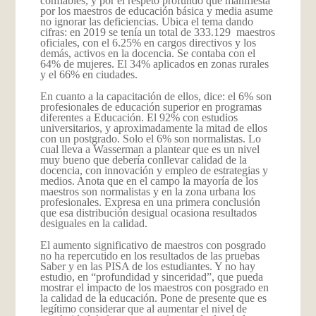
confiables, y por el respeto profundo que manifiesta
por los maestros de educación básica y media asume
no ignorar las deficiencias. Ubica el tema dando
cifras: en 2019 se tenía un total de 333.129 maestros
oficiales, con el 6.25% en cargos directivos y los
demás, activos en la docencia. Se contaba con el
64% de mujeres. El 34% aplicados en zonas rurales
y el 66% en ciudades.
En cuanto a la capacitación de ellos, dice: el 6% son
profesionales de educación superior en programas
diferentes a Educación. El 92% con estudios
universitarios, y aproximadamente la mitad de ellos
con un postgrado. Solo el 6% son normalistas. Lo
cual lleva a Wasserman a plantear que es un nivel
muy bueno que debería conllevar calidad de la
docencia, con innovación y empleo de estrategias y
medios. Anota que en el campo la mayoría de los
maestros son normalistas y en la zona urbana los
profesionales. Expresa en una primera conclusión
que esa distribución desigual ocasiona resultados
desiguales en la calidad.
El aumento significativo de maestros con posgrado
no ha repercutido en los resultados de las pruebas
Saber y en las PISA de los estudiantes. Y no hay
estudio, en “profundidad y sinceridad”, que pueda
mostrar el impacto de los maestros con posgrado en
la calidad de la educación. Pone de presente que es
legítimo considerar que al aumentar el nivel de