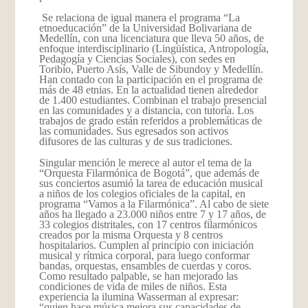
Se relaciona de igual manera el programa “La
etnoeducación” de la Universidad Bolivariana de
Medellín, con una licenciatura que lleva 50 años, de
enfoque interdisciplinario (Lingüística, Antropología,
Pedagogía y Ciencias Sociales), con sedes en
Toribío, Puerto Asís, Valle de Sibundoy y Medellín.
Han contado con la participación en el programa de
más de 48 etnias. En la actualidad tienen alrededor
de 1.400 estudiantes. Combinan el trabajo presencial
en las comunidades y a distancia, con tutoría. Los
trabajos de grado están referidos a problemáticas de
las comunidades. Sus egresados son activos
difusores de las culturas y de sus tradiciones.
Singular mención le merece al autor el tema de la
“Orquesta Filarmónica de Bogotá”, que además de
sus conciertos asumió la tarea de educación musical
a niños de los colegios oficiales de la capital, en
programa “Vamos a la Filarmónica”. Al cabo de siete
años ha llegado a 23.000 niños entre 7 y 17 años, de
33 colegios distritales, con 17 centros filarmónicos
creados por la misma Orquesta y 8 centros
hospitalarios. Cumplen al principio con iniciación
musical y rítmica corporal, para luego conformar
bandas, orquestas, ensambles de cuerdas y coros.
Como resultado palpable, se han mejorado las
condiciones de vida de miles de niños. Esta
experiencia la ilumina Wasserman al expresar:
“quien hace música mejora sus capacidades de