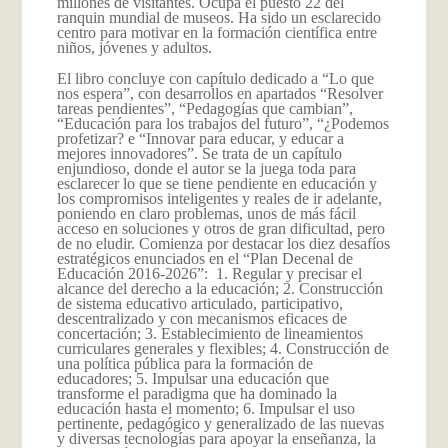
millones de visitantes. Ocupa el puesto 22 del
ranquin mundial de museos. Ha sido un esclarecido
centro para motivar en la formación científica entre
niños, jóvenes y adultos.
El libro concluye con capítulo dedicado a “Lo que
nos espera”, con desarrollos en apartados “Resolver
tareas pendientes”, “Pedagogías que cambian”,
“Educación para los trabajos del futuro”, “¿Podemos
profetizar? e “Innovar para educar, y educar a
mejores innovadores”. Se trata de un capítulo
enjundioso, donde el autor se la juega toda para
esclarecer lo que se tiene pendiente en educación y
los compromisos inteligentes y reales de ir adelante,
poniendo en claro problemas, unos de más fácil
acceso en soluciones y otros de gran dificultad, pero
de no eludir. Comienza por destacar los diez desafíos
estratégicos enunciados en el “Plan Decenal de
Educación 2016-2026”: 1. Regular y precisar el
alcance del derecho a la educación; 2. Construcción
de sistema educativo articulado, participativo,
descentralizado y con mecanismos eficaces de
concertación; 3. Establecimiento de lineamientos
curriculares generales y flexibles; 4. Construcción de
una política pública para la formación de
educadores; 5. Impulsar una educación que
transforme el paradigma que ha dominado la
educación hasta el momento; 6. Impulsar el uso
pertinente, pedagógico y generalizado de las nuevas
y diversas tecnologías para apoyar la enseñanza, la