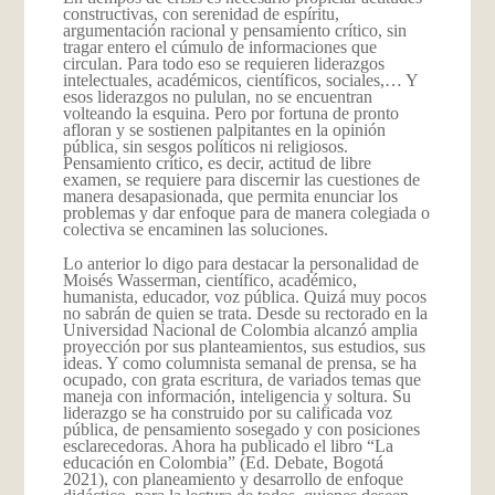
constructivas, con serenidad de espíritu,
argumentación racional y pensamiento crítico, sin
tragar entero el cúmulo de informaciones que
circulan. Para todo eso se requieren liderazgos
intelectuales, académicos, científicos, sociales,… Y
esos liderazgos no pululan, no se encuentran
volteando la esquina. Pero por fortuna de pronto
afloran y se sostienen palpitantes en la opinión
pública, sin sesgos políticos ni religiosos.
Pensamiento crítico, es decir, actitud de libre
examen, se requiere para discernir las cuestiones de
manera desapasionada, que permita enunciar los
problemas y dar enfoque para de manera colegiada o
colectiva se encaminen las soluciones.
Lo anterior lo digo para destacar la personalidad de
Moisés Wasserman, científico, académico,
humanista, educador, voz pública. Quizá muy pocos
no sabrán de quien se trata. Desde su rectorado en la
Universidad Nacional de Colombia alcanzó amplia
proyección por sus planteamientos, sus estudios, sus
ideas. Y como columnista semanal de prensa, se ha
ocupado, con grata escritura, de variados temas que
maneja con información, inteligencia y soltura. Su
liderazgo se ha construido por su calificada voz
pública, de pensamiento sosegado y con posiciones
esclarecedoras. Ahora ha publicado el libro “La
educación en Colombia” (Ed. Debate, Bogotá
2021), con planeamiento y desarrollo de enfoque