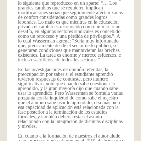
lo siguiente que reproduzco en un aparte: “… Los
grandes cambios que se requieren implican
modificaciones serias que seguramente afectan zonas
de confort consideradas como grandes logros
laborales. Lo malo es que mientras en la educación
privada el cambio es reconocido como un reto, o un
desafío, en algunos sectores sindicales es concebido
como un retroceso y una pérdida de privilegios.” A
lo cual Wasserman agrega: “Sería muy infortunado
que, precisamente desde el sector de lo público, se
generaran condiciones que mantuvieran las brechas
existentes. La tarea es enorme y merece esfuerzos, e
incluso sacrificios, de todos los sectores.”
En las investigaciones de opinión referidas, la
preocupación por saber si el estudiante aprendió
tuvieron respuestas de contraste, pero número
significativo anotó que cuando sabe cuestionar lo
aprendido, y la gran mayoría dijo que cuando sabe
usar lo aprendido. Pero Wasserman se formula varias
pregunta con la inquietud de cómo sabe el maestro
que el alumno sabe usar lo aprendido, o si más bien
esa capacidad de aplicación está relacionada con la
fase posterior a la terminación de los estudios
formales, y también debería estar el asunto
relacionado con la integración de distintas disciplinas
y niveles.
En cuanto a la formación de maestros el autor alude
a los procesos que se dieron en el 2019 al abrirse una