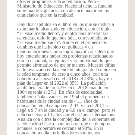
ofrecer programas, y la acreditación. Pero el
Ministerio de Educación Nacional tiene la función
suprema de vigilancia, con alcance mayor en los
enunciados que en la realidad.
Hay dos capítulos en el libro en los que se dedica a
examinar lo alcanzado en educación, con el título
“El vaso medio lleno”, y el otro para mostrar las
carencias, todo lo que nos falta, correspondiente a
“El vaso medio vacío”. Anota en el primero los
cambios que ha habido en políticas y en
denominaciones. Como logro mayor considera que
hoy entendemos mejor los problemas relacionados
con lo nacional, lo regional y lo individual, lo que
permite afrontarlos de mejor manera. Muestra cifras
en lo avanzado en la atención integral de la niñez en
la edad temprana, de cero a cinco años, con una
cobertura alcanzada en el 2018 del 28%, y hay un
plan de llegar en el 2022 al 35%. La población
analfabeta era de un 5.2% en el 2018 cuando en
1964 se tenía el 27.1. En años de escolaridad
también señala avances: en 1954 el promedio en
habitantes de la ciudad era de 4.11 años de
educación; en el campo era 2.03, y en el 2017 se
llegó a 9.7 en la ciudad y a 6.0 en el campo, pero se
debería llegar a 13 años por el estándar internacional.
Analiza con cifras la complejidad de la cobertura en
la educación básica, para mostrar que en tiempos
actuales la cobertura es cercana al 90%. En la
educación media los indicadores son menos