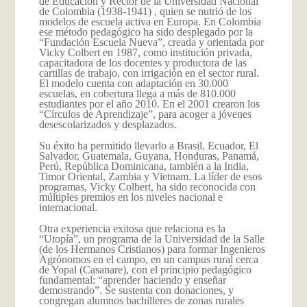
de Educación y Rector de la Universidad Nacional
de Colombia (1938-1941) , quien se nutrió de los
modelos de escuela activa en Europa. En Colombia
ese método pedagógico ha sido desplegado por la
“Fundación Escuela Nueva”, creada y orientada por
Vicky Colbert en 1987, como institución privada,
capacitadora de los docentes y productora de las
cartillas de trabajo, con irrigación en el sector rural.
El modelo cuenta con adaptación en 30.000
escuelas, en cobertura llega a más de 810.000
estudiantes por el año 2010. En el 2001 crearon los
“Círculos de Aprendizaje”, para acoger a jóvenes
desescolarizados y desplazados.
Su éxito ha permitido llevarlo a Brasil, Ecuador, El
Salvador, Guatemala, Guyana, Honduras, Panamá,
Perú, República Dominicana, también a la India,
Timor Oriental, Zambia y Vietnam. La líder de esos
programas, Vicky Colbert, ha sido reconocida con
múltiples premios en los niveles nacional e
internacional.
Otra experiencia exitosa que relaciona es la
“Utopía”, un programa de la Universidad de la Salle
(de los Hermanos Cristianos) para formar Ingenieros
Agrónomos en el campo, en un campus rural cerca
de Yopal (Casanare), con el principio pedagógico
fundamental: “aprender haciendo y enseñar
demostrando”. Se sustenta con donaciones, y
congregan alumnos bachilleres de zonas rurales