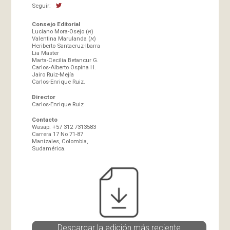
Seguir:
Consejo Editorial
Luciano Mora-Osejo (א)
Valentina Marulanda (א)
Heriberto Santacruz-Ibarra
Lia Master
Marta-Cecilia Betancur G.
Carlos-Alberto Ospina H.
Jairo Ruiz-Mejía
Carlos-Enrique Ruiz.
Director
Carlos-Enrique Ruiz
Contacto
Wasap: +57 312 7313583
Carrera 17 No 71-87
Manizales, Colombia,
Sudamérica.
Descargar la edición más reciente