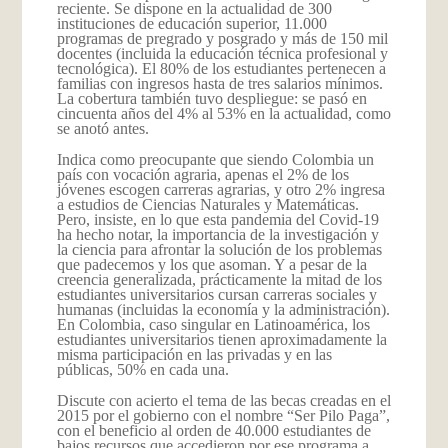
reciente. Se dispone en la actualidad de 300
instituciones de educación superior, 11.000
programas de pregrado y posgrado y más de 150 mil
docentes (incluida la educación técnica profesional y
tecnológica). El 80% de los estudiantes pertenecen a
familias con ingresos hasta de tres salarios mínimos.
La cobertura también tuvo despliegue: se pasó en
cincuenta años del 4% al 53% en la actualidad, como
se anotó antes.
Indica como preocupante que siendo Colombia un
país con vocación agraria, apenas el 2% de los
jóvenes escogen carreras agrarias, y otro 2% ingresa
a estudios de Ciencias Naturales y Matemáticas.
Pero, insiste, en lo que esta pandemia del Covid-19
ha hecho notar, la importancia de la investigación y
la ciencia para afrontar la solución de los problemas
que padecemos y los que asoman. Y a pesar de la
creencia generalizada, prácticamente la mitad de los
estudiantes universitarios cursan carreras sociales y
humanas (incluidas la economía y la administración).
En Colombia, caso singular en Latinoamérica, los
estudiantes universitarios tienen aproximadamente la
misma participación en las privadas y en las
públicas, 50% en cada una.
Discute con acierto el tema de las becas creadas en el
2015 por el gobierno con el nombre “Ser Pilo Paga”,
con el beneficio al orden de 40.000 estudiantes de
bajos recursos que accedieron por ese programa a