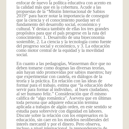
enfocar de nuevo la política educativa con acento en
la calidad más que en la cobertura. Acude a las
propuestas de la “Misión Internacional de Sabios
2019” para hacer notar la importancia de conseguir
que la ciencia y el conocimiento puedan ser el
fundamento del desarrollo social, económico y
cultural. Y destaca también de ellas los tres grandes
propósitos para que el país progrese en la ruta del
conocimiento: 1. Desarrollo de una bioeconomía
sostenible, 2. La ciencia y la tecnología como fuente
del progreso social y económico, y 3. La educación
como motor central de la equidad y la movilidad
social.
En cuanto a las pedagogías, Wasserman dice que no
deben tomarse como dogmas las diversas teorías,
aún hayan sido promovidas por sabios maestros; hay
que experimentar con cautela, en diálogos de la
teoría y la práctica. En relación con las ideas de
formar para el trabajo, estima que “la educación debe
servir para formar al individuo, al buen ciudadano,
al ser humano feliz.” Consideración que él mismo
califica de “algo romántica”. Asevera que en últimas
toda persona que adquiere educación termina
aplicada a trabajos de algún orden, en este sentido se
estudia para sobrevivir con dignidad en labores.
Discute sobre la relación con los empresarios en la
educación, sin caer en los modelos neoliberales del
interés mercantil y por el dinero. Pero observa,
incluso a nivel internacional, la preponderancia de