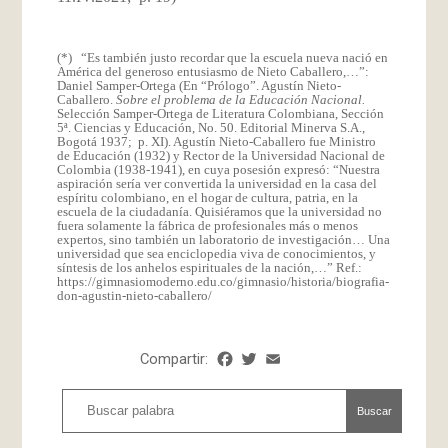
(*) “Es también justo recordar que la escuela nueva nació en
América del generoso entusiasmo de Nieto Caballero,…”:
Daniel Samper-Ortega (En “Prólogo”. Agustín Nieto-
Caballero.
Sobre el problema de la Educación Nacional.
Selección Samper-Ortega de Literatura Colombiana, Sección
5ª. Ciencias y Educación, No. 50. Editorial Minerva S.A.,
Bogotá 1937; p. XI). Agustín Nieto-Caballero fue Ministro
de Educación (1932) y Rector de la Universidad Nacional de
Colombia (1938-1941), en cuya posesión expresó: “Nuestra
aspiración sería ver convertida la universidad en la casa del
espíritu colombiano, en el hogar de cultura, patria, en la
escuela de la ciudadanía. Quisiéramos que la universidad no
fuera solamente la fábrica de profesionales más o menos
expertos, sino también un laboratorio de investigación… Una
universidad que sea enciclopedia viva de conocimientos, y
síntesis de los anhelos espirituales de la nación,…” Ref.:
https://gimnasiomoderno.edu.co/gimnasio/historia/biografia-
don-agustin-nieto-caballero/
Compartir:
Facebook
Twitter
Email
Share
Buscar