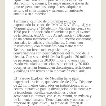
abstracción y, además, los niños músicos gozan de
gran respeto entre sus compañeros, adquieren
seguridad en sí mismos y generan un ambiente
amable a su alrededor.”
Termina el capítulo de programas exitosos
exponiendo los casos de “MALOKA” (Bogotá) y el
“Parque Explora” (Medellín). Maloka fue creada en
1998 por la “Asociación colombiana para el avance
de la ciencia, ACAC (hoy AvanCiencia)”. Dispone
de un centro interactivo de 17.000 metros cuadrados,
con salas temáticas y disciplinares. Cuenta con
instructores y con facilidades para teatro y cine.
Realiza con frecuencia exposiciones y
conversatorios con personalidades del mundo de la
ciencia. Con sus actividades ha llegado a 20 millones
de personas; más de 30.000 niños y jóvenes han
estado vinculados a sus clubes de ciencia y 20.000
docentes se han formado en discusiones, reflexiones
y diálogos con temas de la innovación en el aula.
El “Parque Explora” de Medellín tiene igual
experiencia reciente, que viene desde 2004. Dispone
de 22 mil metros cuadrados en instalaciones, es un
centro interactivo para la divulgación de la ciencia y
la tecnología. Realiza exposiciones y otras
actividades culturales, con salas infantil, de música y
de la mente humana. Tiene planetario y un acuario
precioso de agua dulce. Ha tenido del orden de 5