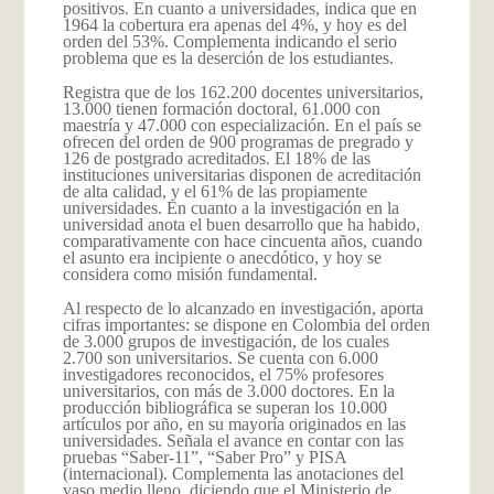
positivos. En cuanto a universidades, indica que en
1964 la cobertura era apenas del 4%, y hoy es del
orden del 53%. Complementa indicando el serio
problema que es la deserción de los estudiantes.
Registra que de los 162.200 docentes universitarios,
13.000 tienen formación doctoral, 61.000 con
maestría y 47.000 con especialización. En el país se
ofrecen del orden de 900 programas de pregrado y
126 de postgrado acreditados. El 18% de las
instituciones universitarias disponen de acreditación
de alta calidad, y el 61% de las propiamente
universidades. En cuanto a la investigación en la
universidad anota el buen desarrollo que ha habido,
comparativamente con hace cincuenta años, cuando
el asunto era incipiente o anecdótico, y hoy se
considera como misión fundamental.
Al respecto de lo alcanzado en investigación, aporta
cifras importantes: se dispone en Colombia del orden
de 3.000 grupos de investigación, de los cuales
2.700 son universitarios. Se cuenta con 6.000
investigadores reconocidos, el 75% profesores
universitarios, con más de 3.000 doctores. En la
producción bibliográfica se superan los 10.000
artículos por año, en su mayoría originados en las
universidades. Señala el avance en contar con las
pruebas “Saber-11”, “Saber Pro” y PISA
(internacional). Complementa las anotaciones del
vaso medio lleno, diciendo que el Ministerio de