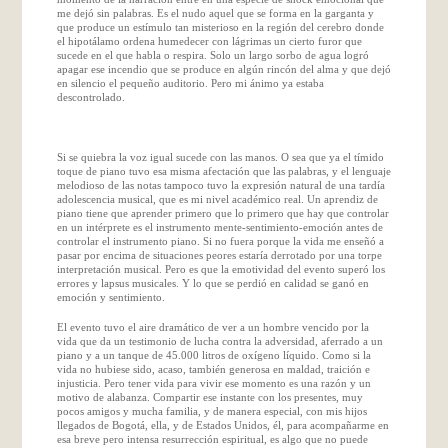
me dejó sin palabras. Es el nudo aquel que se forma en la garganta y
que produce un estímulo tan misterioso en la región del cerebro donde
el hipotálamo ordena humedecer con lágrimas un cierto furor que
sucede en el que habla o respira. Solo un largo sorbo de agua logró
apagar ese incendio que se produce en algún rincón del alma y que dejó
en silencio el pequeño auditorio. Pero mi ánimo ya estaba
descontrolado.
Si se quiebra la voz igual sucede con las manos. O sea que ya el tímido
toque de piano tuvo esa misma afectación que las palabras, y el lenguaje
melodioso de las notas tampoco tuvo la expresión natural de una tardía
adolescencia musical, que es mi nivel académico real. Un aprendiz de
piano tiene que aprender primero que lo primero que hay que controlar
en un intérprete es el instrumento mente-sentimiento-emoción antes de
controlar el instrumento piano. Si no fuera porque la vida me enseñó a
pasar por encima de situaciones peores estaría derrotado por una torpe
interpretación musical. Pero es que la emotividad del evento superó los
errores y lapsus musicales. Y lo que se perdió en calidad se ganó en
emoción y sentimiento.
El evento tuvo el aire dramático de ver a un hombre vencido por la
vida que da un testimonio de lucha contra la adversidad, aferrado a un
piano y a un tanque de 45.000 litros de oxígeno líquido. Como si la
vida no hubiese sido, acaso, también generosa en maldad, traición e
injusticia. Pero tener vida para vivir ese momento es una razón y un
motivo de alabanza. Compartir ese instante con los presentes, muy
pocos amigos y mucha familia, y de manera especial, con mis hijos
llegados de Bogotá, ella, y de Estados Unidos, él, para acompañarme en
esa breve pero intensa resurrección espiritual, es algo que no puede