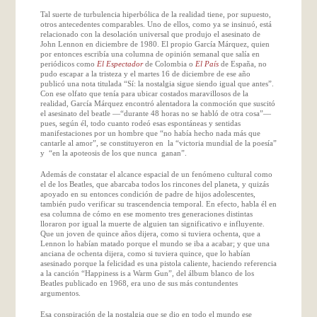
Tal suerte de turbulencia hiperbólica de la realidad tiene, por supuesto,
otros antecedentes comparables. Uno de ellos, como ya se insinuó, está
relacionado con la desolación universal que produjo el asesinato de
John
Lennon
en diciembre de 1980. El propio García Márquez, quien
por entonces escribía una columna de opinión semanal que salía en
periódicos como
El Espectador
de Colombia o
El País
de España, no
pudo escapar a la tristeza y el martes 16 de diciembre de ese año
publicó una nota titulada “Sí: la nostalgia sigue siendo igual que antes”.
Con ese olfato que tenía para ubicar costados maravillosos de la
realidad, García Márquez encontró alentadora la conmoción que suscitó
el asesinato del
beatle
—“durante 48 horas no se habló de otra cosa”—
pues, según él, todo cuanto rodeó esas espontáneas y sentidas
manifestaciones por un hombre que “no había hecho nada más que
cantarle al amor”, se constituyeron en la “victoria mundial de la poesía”
y “en la apoteosis de los que nunca ganan”.
Además de constatar el alcance espacial de un fenómeno cultural como
el de los Beatles, que abarcaba todos los rincones del planeta, y quizás
apoyado en su entonces condición de padre de hijos adolescentes,
también pudo verificar su trascendencia temporal. En efecto, habla él en
esa columna de cómo en ese momento tres generaciones distintas
lloraron por igual la muerte de alguien tan significativo e influyente.
Que un joven de quince años dijera, como si tuviera ochenta, que a
Lennon
lo habían matado porque el mundo se iba a acabar; y que una
anciana de ochenta dijera, como si tuviera quince, que lo habían
asesinado porque la felicidad es una pistola caliente, haciendo referencia
a la canción “
Happiness is a Warm Gun
”, del álbum blanco de los
Beatles publicado en 1968, era uno de sus más contundentes
argumentos.
Esa conspiración de la nostalgia que se dio en todo el mundo ese