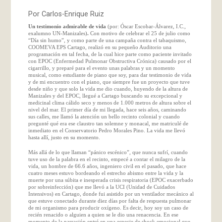
Por Carlos-Enrique Ruiz
Un testimonio admirable de vida
(por: Óscar Escobar-Álvarez, I.C.,
exalumno UN-Manizales)
.
Con motivo de celebrar el 25 de julio como
“Día sin humo”, y como parte de una campaña contra el tabaquismo,
COOMEVA EPS Cartago, realizó en su pequeño Auditorio una
programación en tal fecha, de la cual hice parte como paciente invitado
con EPOC (Enfermedad Pulmonar Obstructiva Crónica) causado por el
cigarrillo, y preparé para el evento unas palabras y un momento
musical, como estudiante de piano que soy, para dar testimonio de vida
y de mi encuentro con el piano, que siempre fue un proyecto que tuve
desde niño y que solo la vida me dio cuando, huyendo de la altura de
Manizales y del EPOC, llegué a Cartago buscando su excepcional y
medicinal clima cálido seco y menos de 1.000 metros de altura sobre el
nivel del mar. El primer día de mi llegada, hace seis años, caminando
sus calles, me llamó la atención un bello recinto colonial y cuando
pregunté qué era ese claustro tan solemne y monacal, me matriculé de
inmediato en el Conservatorio Pedro Morales Pino. La vida me llevó
hasta allí, justo en su momento.
Más allá de lo que llaman “pánico escénico”, que nunca sufrí, cuando
tuve uso de la palabra en el recinto, empecé a contar el milagro de la
vida, un hombre de 66.6 años, ingeniero civil en el pasado, que hace
cuatro meses estuvo bordeando el estrecho abismo entre la vida y la
muerte por una súbita e inesperada crisis respiratoria (EPOC exacerbado
por sobreinfección) que me llevó a la UCI (Unidad de Cuidados
Intensivos) en Cartago, donde fui asistido por un ventilador mecánico al
que estuve conectado durante diez días por falta de respuesta pulmonar
de mi organismo para producir oxígeno. Es decir, hoy soy un caso de
recién renacido o alguien a quien se le dio una renacencia. En ese
momento de la narración entré en una especie de shock emocional que