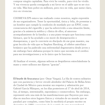
comprar ningún capitalista. Para vivir he venido, para vivir he vivido.
Y esa vivencia queda consignada a mi favor en el saldo que es ser rico
en vida. Más bien pobre en millones, pero rico en vida, que suene claro,
rico en vivencias.
COOMEVA EPS estuvo tan realizado como nosotros, según expresión
de sus organizadores. Tener la oportunidad, única y feliz, de presentar a
un hombre que cumple la condición de mutilado por un EPOC como
consecuencia del cigarrillo y que ha sobrevivido a una situación límite,
gracias a la asistencia médica y clínica de ellos, al amoroso
acompañamiento de la familia y a una piano-terapia que funciona como
fármaco, que le ha ayudado a no morir de desesperación o
desesperanza, y que lo convierte en discípulo de ese gran maestro, esa
gran lección de vida que es Stephen Hawking, el célebre astrofísico
británico que ha padecido una enfermedad degenerativa desde joven y
sin embargo hace alabanza porque lo único que necesita es el cerebro
para sus investigaciones y es lo único que le funciona.
Al finalizar el evento, algunas señoras se despidieron estrechándome la
mano y entre sollozos me dijeron “gracias”.
El beatle de Aracataca
(por: Omar Vargas)
.
La fila de rostros solitarios
que con paciencia y fervor circuló alrededor del Palacio de Bellas Artes
de Ciudad de México para mostrar sus respetos y admiración por
Gabriel García Márquez, en los días posteriores al 17 de abril de 2014,
fue, al tiempo, interminable, espontánea y conmovedora. Sin embargo,
representó solo una más de las manifestaciones que fluyeron por esos
días en muchos otros lugares físicos y virtuales de un mundo que se
paralizó por completo, como bien lo escribiría el propio escritor en
diciembre de 1980 a propósito de la partida de otro trascendental