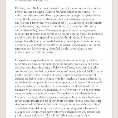
Pero hay más. De la misma manera como algunos etiquetaron su obra
como “realismo mágico”, García Márquez entiende que otros —o
quizás los mismos— asimilaron gran parte de la etapa más psicodélica
de los Beatles como surrealista porque así se suele reaccionar ante
aquello que parece raro. No hacen como él, o algunos de los personajes
de sus historias, que, ante lo extraordinario, se dejan invadir por la
naturalidad de la poesía. Piénsese, por ejemplo, en lo que genera el
cadáver del ahogado más hermoso del mundo en los niños, los hombres
y (sobre todo) las mujeres de esa población olvidada. Al hermoso
cuerpo le es dado el nombre de Esteban y es adoptado como uno más
del pueblo. La llegada accidental de su cuerpo a las playas y su funeral
terminan por darle sentido, identidad y color a sus casas y a sus
existencias a partir de la muerte.
La aparición después de una tormenta, en medio del fango y de los
cangrejos, en otro de sus cuentos, de un hombre muy viejo con unas
alas enormes, lejos de asustar a Pelayo y a Elisenda, es vista por ellos
como una oportunidad para atraer espectadores ante la exhibición de un
posible ángel. Luego, cuando el padre Gonzaga comprueba que el
anciano no habla latín, el lenguaje de los ángeles, y cuando además les
sobreviene la competencia de la mujer que se había convertido en araña
por desobedecer a sus padres, se da al traste con el monopolio de la
atención y las adicionales ganancias, y el señor muy viejo se convierte
en en un habitante más de la casa. Ese anciano alado, después de un
tiempo y con fragilidad y torpeza, consigue volar y alejarse hasta solo
ser un punto imaginario en el horizonte del mar. Pero su presencia casi
siempre estorbosa bien podría asimilarse, en términos estéticos, al igual
que la irrupción del cuerpo de Esteban, a las complejas relaciones y
diálogos que se presentan entre diferentes generadores y receptores de
producciones culturales. Más allá de influencias y copias, hay