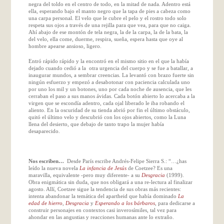
negra del toldo en el centro de todo, en la mitad de nada. Adentro está
ella, esperando bajo el manto negro que la tapa de pies a cabeza como
una carpa personal. El velo que le cubre el pelo y el rostro todo solo
respeta sus ojos a través de una rejilla para que vea, para que no caiga.
Ahí abajo de ese montón de tela negra, la de la carpa, la de la bata, la
del velo, ella come, duerme, respira, sueña, espera hasta que oye al
hombre apearse ansioso, ligero.
Entró rápido rápido y la encontró en el mismo sitio en el que la había
dejado cuando cedió a la otra urgencia del cuerpo y se fue a batallar, a
inaugurar mundos, a sembrar creencias. La levantó con brazo fuerte sin
ningún esfuerzo y empezó a desabotonar con paciencia calculada uno
por uno los mil y un botones, uno por cada noche de ausencia, que les
cerraban el paso a sus manos ávidas. Cada botón abierto lo acercaba a la
virgen que se escondía adentro, cada ojal liberado le iba robando el
aliento. En la oscuridad de su tienda abrió por fin el último obstáculo,
quitó el último velo y descubrió con los ojos abiertos, como la Luna
llena del desierto, que debajo de tanto trapo la mujer había
desaparecido.
Nos escriben…
Desde París escribe Andrés-Felipe Sierra S.: “…
¿has
leído la nueva novela
La infancia de Jesús
de Coetzee? Es una
maravilla, equivalente -pero muy diferente- a su
Desgracia
(1999).
Obra enigmática sin duda, que nos obligará a una re-lectura al finalizar
agosto. Allí, Coetzee sigue la tendencia de sus obras más recientes:
intenta abandonar la temática del apartheid que había dominado
La
edad de hierro
,
Desgracia
y
Esperando a los bárbaros
, para dedicarse a
construir personajes en contextos casi inverosímiles, tal vez para
ahondar en las angustias y reacciones humanas ante lo extraño.