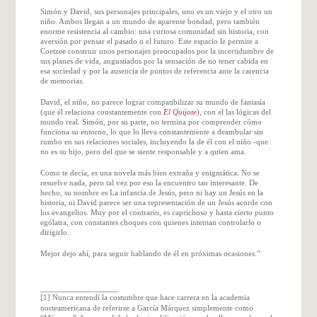
Simón y David, sus personajes principales, uno es un viejo y el otro un
niño. Ambos llegan a un mundo de aparente bondad, pero también
enorme resistencia al cambio: una curiosa comunidad sin historia, con
aversión por pensar el pasado o el futuro. Este espacio le permite a
Coetzee construir unos personajes preocupados por la incertidumbre de
sus planes de vida, angustiados por la sensación de no tener cabida en
esa sociedad y por la ausencia de puntos de referencia ante la carencia
de memorias.
David, el niño, no parece lograr compatibilizar su mundo de fantasía
(que él relaciona constantemente con
El Quijote
), con el las lógicas del
mundo real. Simón, por su parte, no termina por comprender cómo
funciona su entorno, lo que lo lleva constantemente a deambular sin
rumbo en sus relaciones sociales, incluyendo la de él con el niño -que
no es su hijo, pero del que se siente responsable y a quien ama.
Como te decía, es una novela más bien extraña y enigmática. No se
resuelve nada, pero tal vez por eso la encuentro tan interesante. De
hecho, su nombre es La infancia de Jesús, pero ni hay un Jesús en la
historia, ni David parece ser una representación de un Jesús acorde con
los evangelios. Muy por el contrario, es caprichoso y hasta cierto punto
ególatra, con constantes choques con quienes intentan controlarlo o
dirigirlo.
Mejor dejo ahí, para seguir hablando de él en próximas ocasiones.”
Nunca entendí la costumbre que hace carrera en la academia
[1]
norteamericana de referirse a García Márquez simplemente como