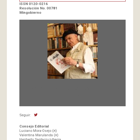
ISSN 0120-0216
Resolución No. 00781
Mingobierno
Fundada en 1966 por Carlos-Enrique Ruiz,
Director
Seguir:
Consejo Editorial
Luciano Mora-Osejo (א)
Valentina Marulanda (א)
Heriberto Santacruz-Ibarra