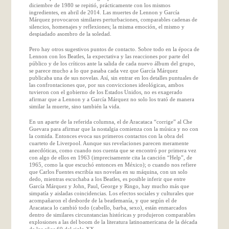
diciembre de 1980 se repitió, prácticamente con los mismos
ingredientes, en abril de 2014. Las muertes de Lennon y García
Márquez provocaron similares perturbaciones, comparables cadenas de
silencios, homenajes y reflexiones; la misma emoción, el mismo y
despiadado asombro de la soledad.
Pero hay otros sugestivos puntos de contacto. Sobre todo en la época de
Lennon
con los Beatles, la expectativa y las reacciones por parte del
público y de los críticos ante la salida de cada nuevo álbum del grupo,
se parece mucho a lo que pasaba cada vez que García Márquez
publicaba una de sus novelas. Así, sin entrar en los detalles puntuales de
las confrontaciones que, por sus convicciones ideológicas, ambos
tuvieron con el gobierno de los Estados Unidos, no es exagerado
afirmar que a
Lennon
y a García Márquez no solo los trató de manera
similar la muerte, sino también la vida.
En un aparte de la referida columna, el de Aracataca “corrige” al Che
Guevara para afirmar que la nostalgia comienza con la música y no con
la comida. Entonces evoca sus primeros contactos con la obra del
cuarteto de Liverpool. Aunque sus revelaciones parecen meramente
anecdóticas, como cuando nos cuenta que se encontró por primera vez
con algo de ellos en 1963 (imprecisamente cita la canción “
Help
”, de
1965, como la que escuchó entonces en México); o cuando nos refiere
que Carlos Fuentes escribía sus novelas en su máquina, con un solo
dedo, mientras escuchaba a los Beatles, es posible inferir que entre
García Márquez y John, Paul, George y Ringo, hay mucho más que
simpatía y aisladas coincidencias. Los efectos sociales y culturales que
acompañaron el desborde de la beatlemanía, y que según el de
Aracataca lo cambió todo (cabello, barba, sexo), están enmarcados
dentro de similares circunstancias históricas y produjeron comparables
explosiones a las del boom de la literatura latinoamericana de la década
de los años 60 del siglo XX.