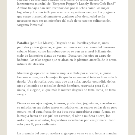
lanzamiento mundial de “Sergeant Pepper´s Lonely Hearts Club Band”.
Ambos trabajos han sido reconocidos por muchos como los mejor
logrados y los más influyentes en sus respectivos campos. La pregunta
que surge irremediablemente es ¿cuántos años de soledad serán
necesarios para ser un miembro del club de corazones solitarios del
sargento Pimienta?
Batallas
(por: Lia Master)
.
Después de mil batallas peleadas, unas
perdidas y otras ganadas, el guerrero vuela sobre el lomo del hermoso
caballo blanco como las nubes que no se ven en el azul brillante del
cielo de las noches claras de verano. Busca con los ojos su carpa de
beduino, las telas negras que se alzan en la plenitud amarilla de la arena
infinita del desierto.
Mientras galopa con su túnica amplia inflada por el viento, el jinete
fantasea e imagina a la mujercita que lo espera en el interior fresco de la
tienda. Una doncella, poco más que una niña, tapada, escondida de los
ojos y los oidos de todos los demás hombres, reservada para él, el
único, el elegido, el que más la merece después de tanta lucha, de tanta
sangre.
Piensa en sus ojos negros, intensos, profundos, juguetones, clavados en
su mirada; en sus dedos tensos enredados en las suaves ondas de su pelo
oscuro; en el agua fresca de esa boca roja entreabierta como fuente, en
la magia fresca de esa piel sin estrenar, el olor a muñeca nueva, los
orificios jamás abiertos, las palabras escuchadas por vez primera. Todo
solo para él, para nadie más.
La urgencia del cuerpo acelera el galope y ya se ve a lo lejos la mancha