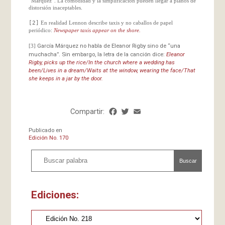
“Márquez”. La comodidad y la simplificación pueden llegar a planos de
distorsión inaceptables.
[2]
En realidad
Lennon
describe taxis y no caballos de papel
periódico:
Newspaper taxis appear on the shore.
García Márquez no habla de
Eleanor Rigby
sino de “una
[3]
muchacha”. Sin embargo, la letra de la canción dice:
Eleanor
Rigby, picks up the rice/In the church where a wedding has
been/Lives in a dream/Waits at the window, wearing the face/That
she keeps in a jar by the door.
Compartir:
Facebook
Twitter
Email
Share
Publicado en
Edición No. 170
Buscar
Ediciones: