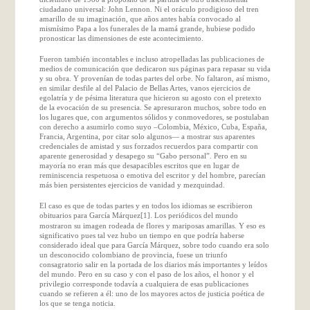
ciudadano universal: John
Lennon
. Ni el oráculo prodigioso del tren
amarillo de su imaginación, que años antes había convocado al
mismísimo Papa a los funerales de la mamá grande, hubiese podido
pronosticar las dimensiones de este acontecimiento.
Fueron también incontables e incluso atropelladas las publicaciones de
medios de comunicación que dedicaron sus páginas para repasar su vida
y su obra. Y provenían de todas partes del orbe. No faltaron, así mismo,
en similar desfile al del Palacio de Bellas Artes, vanos ejercicios de
egolatría y de pésima literatura que hicieron su agosto con el pretexto
de la evocación de su presencia. Se apresuraron muchos, sobre todo en
los lugares que, con argumentos sólidos y conmovedores, se postulaban
con derecho a asumirlo como suyo –Colombia, México, Cuba, España,
Francia, Argentina, por citar solo algunos— a mostrar sus aparentes
credenciales de amistad y sus forzados recuerdos para compartir con
aparente generosidad y desapego su “Gabo personal”. Pero en su
mayoría no eran más que desapacibles escritos que en lugar de
reminiscencia respetuosa o emotiva del escritor y del hombre, parecían
más bien persistentes ejercicios de vanidad y mezquindad.
El caso es que de todas partes y en todos los idiomas se escribieron
obituarios para García Márquez
. Los periódicos del mundo
[1]
mostraron su imagen rodeada de flores y mariposas amarillas. Y eso es
significativo pues tal vez hubo un tiempo en que podría haberse
considerado ideal que para García Márquez, sobre todo cuando era solo
un desconocido colombiano de provincia, fuese un triunfo
consagratorio salir en la portada de los diarios más importantes y leídos
del mundo. Pero en su caso y con el paso de los años, el honor y el
privilegio corresponde todavía a cualquiera de esas publicaciones
cuando se refieren a él: uno de los mayores actos de justicia poética de
los que se tenga noticia.