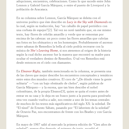
adopciones, encuentros, celebraciones. Como lo que sucede entre John
Lennon
y Gabriel García Márquez; o entre el puerto de Liverpool y la
población de Aracataca.
En su columna sobre
Lennon
, García Márquez se deleita con el
universo poético que éste describe en
Lucy in the Sky with Diamonds
en
la cual, según su traducción, hay “un caballo de papel periódico con
una corbata de espejos”
. Tal vez no notó también que, en ese mismo
[2]
texto, hay flores de celofán amarillo y verde que se remontan por
encima de las cabezas: un poco como las flores amarillas que cubrían
sus fotos en los obituarios y en los homenajes. Probablemente el ascenso
entre sabanas de Remedios la bella al cielo podría recrearse con la
música de
She´s Leaving Home
, si nos atenemos al origen de la historia
según la cual dicho ascenso fue la manera que encontró su madre para
ocultar el verdadero destino de Remedios. O tal vez Remedios está
desde entonces en el cielo con diamantes.
En
Eleanor Rigby
, también mencionada en la columna, se presenta una
de las claves que mejor describe los encuentros conceptuales y temáticos
entre estos dos mundos creativos. El coro de “¿De dónde viene la gente
solitaria” —“con un bajo obstinado de chelos”, según palabras de
García Márquez— y la escena, que tan bien describe el nobel
colombiano, de la propia
Eleanor
, quien se quita el rostro antes de
[3]
entrar en su casa y lo deja en un frasco junto a la puerta para ponérselo
otra vez cuando vuelva a salir, nos remite a uno de los temas centrales
de muchos de los textos más significativos del siglo XX: la soledad. De
“El túnel” de Ernesto Sábato, pasando por “El laberinto de la soledad”
de Octavio Paz, nos encontramos de frente con los Beatles y con García
Márquez.
En mayo de 1967 salió al mercado la primera edición de “Cien años de
soledad”; apenas días después, el primero de junio, sucedió el