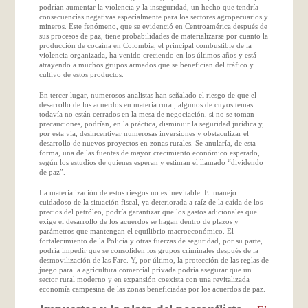
podrían aumentar la violencia y la inseguridad, un hecho que tendría
consecuencias negativas especialmente para los sectores agropecuarios y
mineros. Este fenómeno, que se evidenció en Centroamérica después de
sus procesos de paz, tiene probabilidades de materializarse por cuanto la
producción de cocaína en Colombia, el principal combustible de la
violencia organizada, ha venido creciendo en los últimos años y está
atrayendo a muchos grupos armados que se benefician del tráfico y
cultivo de estos productos.
En tercer lugar, numerosos analistas han señalado el riesgo de que el
desarrollo de los acuerdos en materia rural, algunos de cuyos temas
todavía no están cerrados en la mesa de negociación, si no se toman
precauciones, podrían, en la práctica, disminuir la seguridad jurídica y,
por esta vía, desincentivar numerosas inversiones y obstaculizar el
desarrollo de nuevos proyectos en zonas rurales. Se anularía, de esta
forma, una de las fuentes de mayor crecimiento económico esperado,
según los estudios de quienes esperan y estiman el llamado “dividendo
de paz”.
La materialización de estos riesgos no es inevitable. El manejo
cuidadoso de la situación fiscal, ya deteriorada a raíz de la caída de los
precios del petróleo, podría garantizar que los gastos adicionales que
exige el desarrollo de los acuerdos se hagan dentro de plazos y
parámetros que mantengan el equilibrio macroeconómico. El
fortalecimiento de la Policía y otras fuerzas de seguridad, por su parte,
podría impedir que se consoliden los grupos criminales después de la
desmovilización de las Farc. Y, por último, la protección de las reglas de
juego para la agricultura comercial privada podría asegurar que un
sector rural moderno y en expansión coexista con una revitalizada
economía campesina de las zonas beneficiadas por los acuerdos de paz.