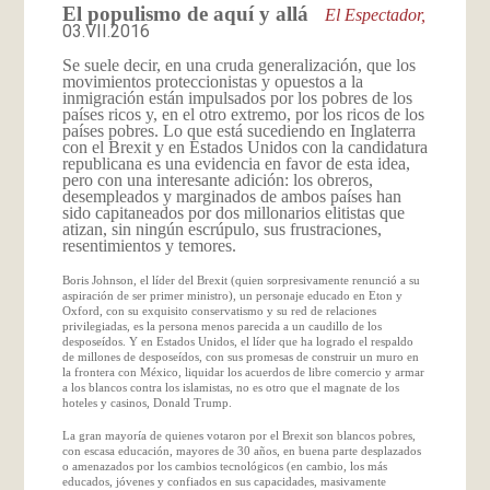
El populismo de aquí y allá
El Espectador,
03.VII.2016
Se suele decir, en una cruda generalización, que los
movimientos proteccionistas y opuestos a la
inmigración están impulsados por los pobres de los
países ricos y, en el otro extremo, por los ricos de los
países pobres. Lo que está sucediendo en Inglaterra
con el Brexit y en Estados Unidos con la candidatura
republicana es una evidencia en favor de esta idea,
pero con una interesante adición: los obreros,
desempleados y marginados de ambos países han
sido capitaneados por dos millonarios elitistas que
atizan, sin ningún escrúpulo, sus frustraciones,
resentimientos y temores.
Boris Johnson, el líder del Brexit (quien sorpresivamente renunció a su
aspiración de ser primer ministro), un personaje educado en Eton y
Oxford, con su exquisito conservatismo y su red de relaciones
privilegiadas, es la persona menos parecida a un caudillo de los
desposeídos. Y en Estados Unidos, el líder que ha logrado el respaldo
de millones de desposeídos, con sus promesas de construir un muro en
la frontera con México, liquidar los acuerdos de libre comercio y armar
a los blancos contra los islamistas, no es otro que el magnate de los
hoteles y casinos, Donald Trump.
La gran mayoría de quienes votaron por el Brexit son blancos pobres,
con escasa educación, mayores de 30 años, en buena parte desplazados
o amenazados por los cambios tecnológicos (en cambio, los más
educados, jóvenes y confiados en sus capacidades, masivamente