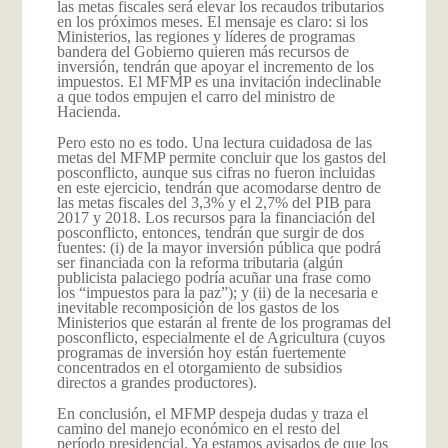
las metas fiscales será elevar los recaudos tributarios
en los próximos meses. El mensaje es claro: si los
Ministerios, las regiones y líderes de programas
bandera del Gobierno quieren más recursos de
inversión, tendrán que apoyar el incremento de los
impuestos. El MFMP es una invitación indeclinable
a que todos empujen el carro del ministro de
Hacienda.
Pero esto no es todo. Una lectura cuidadosa de las
metas del MFMP permite concluir que los gastos del
posconflicto, aunque sus cifras no fueron incluidas
en este ejercicio, tendrán que acomodarse dentro de
las metas fiscales del 3,3% y el 2,7% del PIB para
2017 y 2018. Los recursos para la financiación del
posconflicto, entonces, tendrán que surgir de dos
fuentes: (i) de la mayor inversión pública que podrá
ser financiada con la reforma tributaria (algún
publicista palaciego podría acuñar una frase como
los “impuestos para la paz”); y (ii) de la necesaria e
inevitable recomposición de los gastos de los
Ministerios que estarán al frente de los programas del
posconflicto, especialmente el de Agricultura (cuyos
programas de inversión hoy están fuertemente
concentrados en el otorgamiento de subsidios
directos a grandes productores).
En conclusión, el MFMP despeja dudas y traza el
camino del manejo económico en el resto del
período presidencial. Ya estamos avisados de que los