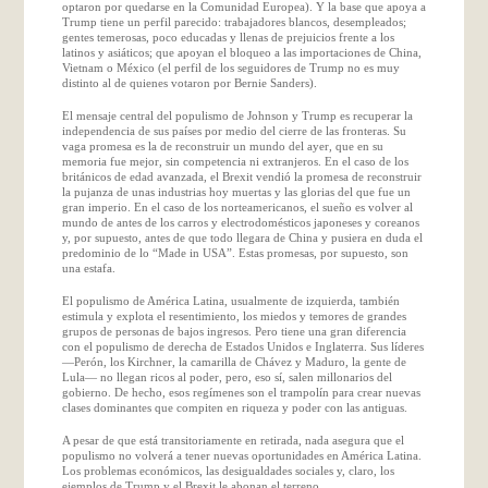
optaron por quedarse en la Comunidad Europea). Y la base que apoya a
Trump tiene un perfil parecido: trabajadores blancos, desempleados;
gentes temerosas, poco educadas y llenas de prejuicios frente a los
latinos y asiáticos; que apoyan el bloqueo a las importaciones de China,
Vietnam o México (el perfil de los seguidores de Trump no es muy
distinto al de quienes votaron por Bernie Sanders).
El mensaje central del populismo de Johnson y Trump es recuperar la
independencia de sus países por medio del cierre de las fronteras. Su
vaga promesa es la de reconstruir un mundo del ayer, que en su
memoria fue mejor, sin competencia ni extranjeros. En el caso de los
británicos de edad avanzada, el Brexit vendió la promesa de reconstruir
la pujanza de unas industrias hoy muertas y las glorias del que fue un
gran imperio. En el caso de los norteamericanos, el sueño es volver al
mundo de antes de los carros y electrodomésticos japoneses y coreanos
y, por supuesto, antes de que todo llegara de China y pusiera en duda el
predominio de lo “Made in USA”. Estas promesas, por supuesto, son
una estafa.
El populismo de América Latina, usualmente de izquierda, también
estimula y explota el resentimiento, los miedos y temores de grandes
grupos de personas de bajos ingresos. Pero tiene una gran diferencia
con el populismo de derecha de Estados Unidos e Inglaterra. Sus líderes
—Perón, los Kirchner, la camarilla de Chávez y Maduro, la gente de
Lula— no llegan ricos al poder, pero, eso sí, salen millonarios del
gobierno. De hecho, esos regímenes son el trampolín para crear nuevas
clases dominantes que compiten en riqueza y poder con las antiguas.
A pesar de que está transitoriamente en retirada, nada asegura que el
populismo no volverá a tener nuevas oportunidades en América Latina.
Los problemas económicos, las desigualdades sociales y, claro, los
ejemplos de Trump y el Brexit le abonan el terreno.