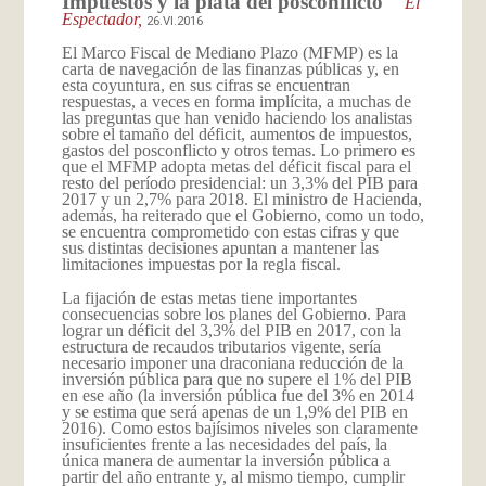
Impuestos y la plata del posconflicto
El
Espectador,
26.VI.2016
El Marco Fiscal de Mediano Plazo (MFMP) es la
carta de navegación de las finanzas públicas y, en
esta coyuntura, en sus cifras se encuentran
respuestas, a veces en forma implícita, a muchas de
las preguntas que han venido haciendo los analistas
sobre el tamaño del déficit, aumentos de impuestos,
gastos del posconflicto y otros temas. Lo primero es
que el MFMP adopta metas del déficit fiscal para el
resto del período presidencial: un 3,3% del PIB para
2017 y un 2,7% para 2018. El ministro de Hacienda,
además, ha reiterado que el Gobierno, como un todo,
se encuentra comprometido con estas cifras y que
sus distintas decisiones apuntan a mantener las
limitaciones impuestas por la regla fiscal.
La fijación de estas metas tiene importantes
consecuencias sobre los planes del Gobierno. Para
lograr un déficit del 3,3% del PIB en 2017, con la
estructura de recaudos tributarios vigente, sería
necesario imponer una draconiana reducción de la
inversión pública para que no supere el 1% del PIB
en ese año (la inversión pública fue del 3% en 2014
y se estima que será apenas de un 1,9% del PIB en
2016). Como estos bajísimos niveles son claramente
insuficientes frente a las necesidades del país, la
única manera de aumentar la inversión pública a
partir del año entrante y, al mismo tiempo, cumplir