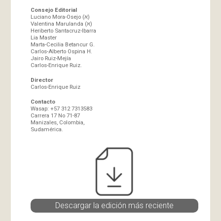
Consejo Editorial
Luciano Mora-Osejo (א)
Valentina Marulanda (א)
Heriberto Santacruz-Ibarra
Lia Master
Marta-Cecilia Betancur G.
Carlos-Alberto Ospina H.
Jairo Ruiz-Mejía
Carlos-Enrique Ruiz.
Director
Carlos-Enrique Ruiz
Contacto
Wasap: +57 312 7313583
Carrera 17 No 71-87
Manizales, Colombia,
Sudamérica.
Descargar la edición más reciente