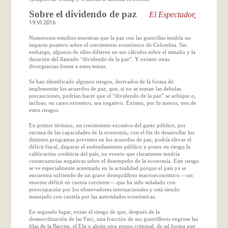
Sobre el dividendo de paz
El Espectador,
19.VI.2016
Numerosos estudios muestran que la paz con las guerrillas tendría un
impacto positivo sobre el crecimiento económico de Colombia. Sin
embargo, algunos de ellos difieren en sus cálculos sobre el tamaño y la
duración del llamado “dividendo de la paz”. Y existen otras
divergencias frente a estos temas.
Se han identificado algunos riesgos, derivados de la forma de
implementar los acuerdos de paz, que, si no se toman las debidas
precauciones, podrían hacer que el “dividendo de la paz” se achique o,
incluso, en casos extremos, sea negativo. Existen, por lo menos, tres de
estos riesgos.
En primer término, un crecimiento excesivo del gasto público, por
encima de las capacidades de la economía, con el fin de desarrollar los
distintos programas previstos en los acuerdos de paz, podría elevar el
déficit fiscal, disparar el endeudamiento público y poner en riesgo la
calificación crediticia del país, un evento que claramente tendría
consecuencias negativas sobre el desempeño de la economía. Este riesgo
se ve especialmente acentuado en la actualidad porque el país ya se
encuentra sufriendo de un grave desequilibrio macroeconómico —un
enorme déficit en cuenta corriente— que ha sido señalado con
preocupación por los observadores internacionales y está siendo
manejado con cautela por las autoridades económicas.
En segundo lugar, existe el riesgo de que, después de la
desmovilización de las Farc, una fracción de sus guerrilleros engrose las
filas de la Bacrim, el Eln o algún otro grupo criminal, de tal forma que