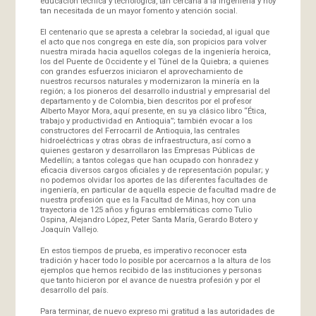
educación técnica y tecnológica, tan cercana a la ingeniería y hoy
tan necesitada de un mayor fomento y atención social.
El centenario que se apresta a celebrar la sociedad, al igual que
el acto que nos congrega en este día, son propicios para volver
nuestra mirada hacia aquellos colegas de la ingeniería heroica,
los del Puente de Occidente y el Túnel de la Quiebra; a quienes
con grandes esfuerzos iniciaron el aprovechamiento de
nuestros recursos naturales y modernizaron la minería en la
región; a los pioneros del desarrollo industrial y empresarial del
departamento y de Colombia, bien descritos por el profesor
Alberto Mayor Mora, aquí presente, en su ya clásico libro “Ética,
trabajo y productividad en Antioquia”; también evocar a los
constructores del Ferrocarril de Antioquia, las centrales
hidroeléctricas y otras obras de infraestructura, así como a
quienes gestaron y desarrollaron las Empresas Públicas de
Medellín; a tantos colegas que han ocupado con honradez y
eficacia diversos cargos oficiales y de representación popular; y
no podemos olvidar los aportes de las diferentes facultades de
ingeniería, en particular de aquella especie de facultad madre de
nuestra profesión que es la Facultad de Minas, hoy con una
trayectoria de 125 años y figuras emblemáticas como Tulio
Ospina, Alejandro López, Peter Santa María, Gerardo Botero y
Joaquín Vallejo.
En estos tiempos de prueba, es imperativo reconocer esta
tradición y hacer todo lo posible por acercarnos a la altura de los
ejemplos que hemos recibido de las instituciones y personas
que tanto hicieron por el avance de nuestra profesión y por el
desarrollo del país.
Para terminar, de nuevo expreso mi gratitud a las autoridades de