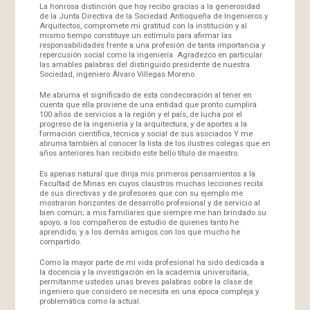
La honrosa distinción que hoy recibo gracias a la generosidad
de la Junta Directiva de la Sociedad Antioqueña de Ingenieros y
Arquitectos, compromete mi gratitud con la institución y al
mismo tiempo constituye un estímulo para afirmar las
responsabilidades frente a una profesión de tanta importancia y
repercusión social como la ingeniería. Agradezco en particular
las amables palabras del distinguido presidente de nuestra
Sociedad, ingeniero Álvaro Villegas Moreno
Me abruma el significado de esta condecoración al tener en
cuenta que ella proviene de una entidad que pronto cumplirá
100 años de servicios a la región y el país, de lucha por el
progreso de la ingeniería y la arquitectura, y de aportes a la
formación científica, técnica y social de sus asociados Y me
abruma también al conocer la lista de los ilustres colegas que en
años anteriores han recibido este bello título de maestro.
Es apenas natural que dirija mis primeros pensamientos a la
Facultad de Minas en cuyos claustros muchas lecciones recibí
de sus directivas y de profesores que con su ejemplo me
mostraron horizontes de desarrollo profesional y de servicio al
bien común; a mis familiares que siempre me han brindado su
apoyo; a los compañeros de estudio de quienes tanto he
aprendido; y a los demás amigos con los que mucho he
compartido.
Como la mayor parte de mi vida profesional ha sido dedicada a
la docencia y la investigación en la academia universitaria,
permítanme ustedes unas breves palabras sobre la clase de
ingeniero que considero se necesita en una época compleja y
problemática como la actual.