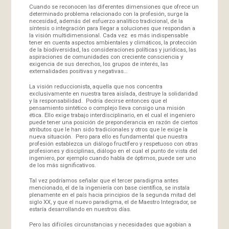
Cuando se reconocen las diferentes dimensiones que ofrece un
determinado problema relacionado con la profesión, surge la
necesidad, además del esfuerzo analítico tradicional, de la
síntesis o integración para llegar a soluciones que respondan a
la visión multidimensional. Cada vez es más indispensable
tener en cuenta aspectos ambientales y climáticos, la protección
de la biodiversidad, las consideraciones políticas y jurídicas, las
aspiraciones de comunidades con creciente consciencia y
exigencia de sus derechos, los grupos de interés, las
externalidades positivas y negativas…
La visión reduccionista, aquella que nos concentra
exclusivamente en nuestra tarea aislada, destruye la solidaridad
y la responsabilidad. Podría decirse entonces que el
pensamiento sintético o complejo lleva consigo una misión
ética. Ello exige trabajo interdisciplinario, en el cual el ingeniero
puede tener una posición de preponderancia en razón de ciertos
atributos que le han sido tradicionales y otros que le exige la
nueva situación. Pero para ello es fundamental que nuestra
profesión establezca un diálogo fructífero y respetuoso con otras
profesiones y disciplinas, diálogo en el cual el punto de vista del
ingeniero, por ejemplo cuando habla de óptimos, puede ser uno
de los más significativos.
Tal vez podríamos señalar que el tercer paradigma antes
mencionado, el de la ingeniería con base científica, se instala
plenamente en el país hacia principios de la segunda mitad del
siglo XX, y que el nuevo paradigma, el de Maestro Integrador, se
estaría desarrollando en nuestros días.
Pero las difíciles circunstancias y necesidades que agobian a