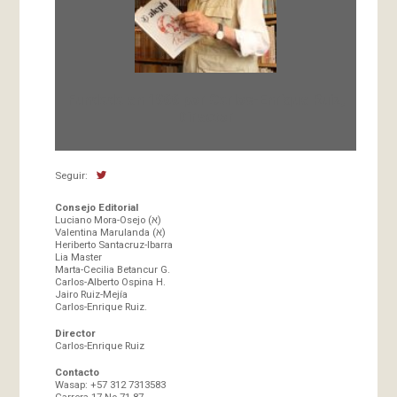
Fundada en 1966 por Carlos-Enrique Ruiz,
Director
Seguir:
Consejo Editorial
Luciano Mora-Osejo (א)
Valentina Marulanda (א)
Heriberto Santacruz-Ibarra
Lia Master
Marta-Cecilia Betancur G.
Carlos-Alberto Ospina H.
Jairo Ruiz-Mejía
Carlos-Enrique Ruiz.
Director
Carlos-Enrique Ruiz
Contacto
Wasap: +57 312 7313583
Carrera 17 No 71-87