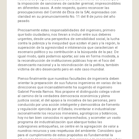
la imposición de sanciones de carácter gremial, imprescindibles
en diferentes casos. A este respecto, quiero reconocer las
preocupaciones del Comité de Ética de la SAI, expresadas con
claridad en su pronunciamiento No. 11 del 8 de junio del año
pasado.
Precisamente estas responsabilidades del ingeniero, primero
que todo ciudadano, nos llevan a incluir entre sus deberes
urgentes, desde una perspectiva de sensibilidad social, la lucha
contra la pobreza y la inequidad que azotan el país y la región, la
superación de la agresividad e intolerancia que caracterizan el
escenario político y su contribución a la búsqueda de la paz. De
igual modo, ojalá podamos aportar, así sea en forma modesta, a
la reconstrucción de instituciones públicas hoy en el foco del
desencanto nacional y a la reivindicación de la política, también
víctima de otro desencanto pero en este caso mundial.
Pienso finalmente que nuestras facultades de ingeniería deben
orientar la preparación de sus futuros ingenieros en varias de las
direcciones que incansablemente ha sugerido el ingeniero
Gabriel Poveda Ramos. Nos propone el distinguido colega volver
al camino de la verdadera democracia económica y plena
justicia social, el del apoyo a la iniciativa de las personas, pero
conducido por una acción inteligente y democrática de fomento
y regulación ejercida por el Estado; inventariar e industrializar
racionalmente los recursos minerales, agrológicos y botánicos,
hoy no tan bien conocidos ni aprovechados; y acometer un vasto
programa de industrialización que abarque todas las
subregiones antioqueñas, se centre en la agregación de valor a
nuestros recursos y sea respetuosa del ambiente. Considero que
para el cumplimiento de estos propósitos es fundamental la