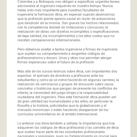
Colombia y a Antioquia, nos obligan a especificar urgentes tareas
adicionales al ingeniero requerido en nuestro tiempo. Nunca
había sido más importante para nuestras facultades de
ingeniería la formación ética, en especial cuando observamos
que la profesión pierde aprecio social en razón de actuaciones
que desdicen de la misma. Son graves los hechos relacionados
con la competencia desleal en licitaciones y concursos, la
realización de obras con diseños incompletos o especificaciones
de baja calidad, los incumplimientos y los altos costos que no
resisten comparaciones internacionales.
Pero debemos exaltar a tantos ingenieros y firmas de ingeniería
que sujetan su comportamiento a exigentes códigos de
profesionalismo y decoro. Unos y otras nos permiten abrigar
firmes esperanzas sobre el futuro de la profesión.
Más allá de los cursos teóricos sobre ética, son importantes dos
aspectos: el ejemplo de directivas y profesores ante los
estudiantes y, como ya se viene haciendo en algunas carreras, la
realización de seminarios y grupos de discusión sobre casos
concretos o históricos que pongan de presente los conflictos de
interés, la necesidad del juego limpio y la responsabilidad
ciudadana del ingeniero. Para esta formación ética pueden ser
de gran utilidad las humanidades y las artes, en particular la
filosofía y la historia, actividades que la globalización y el
mercado minimizan o están haciendo desaparecer de los
currículos universitarios en el ámbito internacional.
Lo anterior nos lleva también a señalar la importancia que hoy
adquieren los códigos de ética profesional y los comités de ética
que suelen hacer parte de las sociedades profesionales
nacionales y regionales, pues su fortalecimiento es crucial para