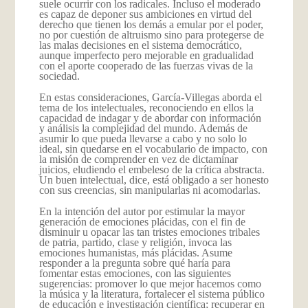
suele ocurrir con los radicales. Incluso el moderado
es capaz de deponer sus ambiciones en virtud del
derecho que tienen los demás a emular por el poder,
no por cuestión de altruismo sino para protegerse de
las malas decisiones en el sistema democrático,
aunque imperfecto pero mejorable en gradualidad
con el aporte cooperado de las fuerzas vivas de la
sociedad.
En estas consideraciones, García-Villegas aborda el
tema de los intelectuales, reconociendo en ellos la
capacidad de indagar y de abordar con información
y análisis la complejidad del mundo. Además de
asumir lo que pueda llevarse a cabo y no solo lo
ideal, sin quedarse en el vocabulario de impacto, con
la misión de comprender en vez de dictaminar
juicios, eludiendo el embeleso de la crítica abstracta.
Un buen intelectual, dice, está obligado a ser honesto
con sus creencias, sin manipularlas ni acomodarlas.
En la intención del autor por estimular la mayor
generación de emociones plácidas, con el fin de
disminuir u opacar las tan tristes emociones tribales
de patria, partido, clase y religión, invoca las
emociones humanistas, más plácidas. Asume
responder a la pregunta sobre qué haría para
fomentar estas emociones, con las siguientes
sugerencias: promover lo que mejor hacemos como
la música y la literatura, fortalecer el sistema público
de educación e investigación científica; recuperar en