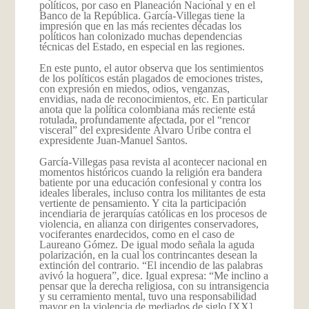
políticos, por caso en Planeación Nacional y en el
Banco de la República. García-Villegas tiene la
impresión que en las más recientes décadas los
políticos han colonizado muchas dependencias
técnicas del Estado, en especial en las regiones.
En este punto, el autor observa que los sentimientos
de los políticos están plagados de emociones tristes,
con expresión en miedos, odios, venganzas,
envidias, nada de reconocimientos, etc. En particular
anota que la política colombiana más reciente está
rotulada, profundamente afectada, por el “rencor
visceral” del expresidente Álvaro Uribe contra el
expresidente Juan-Manuel Santos.
García-Villegas pasa revista al acontecer nacional en
momentos históricos cuando la religión era bandera
batiente por una educación confesional y contra los
ideales liberales, incluso contra los militantes de esta
vertiente de pensamiento. Y cita la participación
incendiaria de jerarquías católicas en los procesos de
violencia, en alianza con dirigentes conservadores,
vociferantes enardecidos, como en el caso de
Laureano Gómez. De igual modo señala la aguda
polarización, en la cual los contrincantes desean la
extinción del contrario. “El incendio de las palabras
avivó la hoguera”, dice. Igual expresa: “Me inclino a
pensar que la derecha religiosa, con su intransigencia
y su cerramiento mental, tuvo una responsabilidad
mayor en la violencia de mediados de siglo [XX],