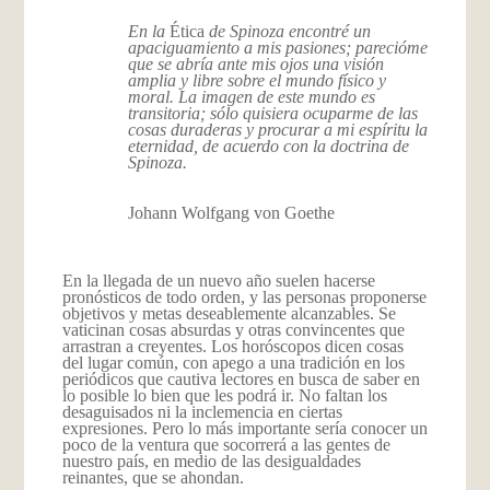
En la
Ética
de Spinoza encontré un
apaciguamiento a mis pasiones; parecióme
que se abría ante mis ojos una visión
amplia y libre sobre el mundo físico y
moral. La imagen de este mundo es
transitoria; sólo quisiera ocuparme de las
cosas duraderas y procurar a mi espíritu la
eternidad, de acuerdo con la doctrina de
Spinoza.
Johann Wolfgang von Goethe
En la llegada de un nuevo año suelen hacerse
pronósticos de todo orden, y las personas proponerse
objetivos y metas deseablemente alcanzables. Se
vaticinan cosas absurdas y otras convincentes que
arrastran a creyentes. Los horóscopos dicen cosas
del lugar común, con apego a una tradición en los
periódicos que cautiva lectores en busca de saber en
lo posible lo bien que les podrá ir. No faltan los
desaguisados ni la inclemencia en ciertas
expresiones. Pero lo más importante sería conocer un
poco de la ventura que socorrerá a las gentes de
nuestro país, en medio de las desigualdades
reinantes, que se ahondan.