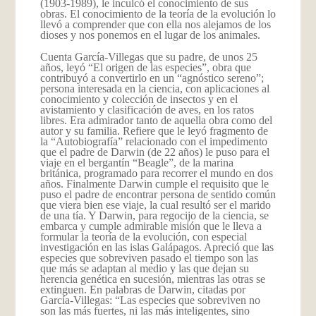
(1903-1989), le inculcó el conocimiento de sus
obras. El conocimiento de la teoría de la evolución lo
llevó a comprender que con ella nos alejamos de los
dioses y nos ponemos en el lugar de los animales.
Cuenta García-Villegas que su padre, de unos 25
años, leyó “El origen de las especies”, obra que
contribuyó a convertirlo en un “agnóstico sereno”;
persona interesada en la ciencia, con aplicaciones al
conocimiento y colección de insectos y en el
avistamiento y clasificación de aves, en los ratos
libres. Era admirador tanto de aquella obra como del
autor y su familia. Refiere que le leyó fragmento de
la “Autobiografía” relacionado con el impedimento
que el padre de Darwin (de 22 años) le puso para el
viaje en el bergantín “Beagle”, de la marina
británica, programado para recorrer el mundo en dos
años. Finalmente Darwin cumple el requisito que le
puso el padre de encontrar persona de sentido común
que viera bien ese viaje, la cual resultó ser el marido
de una tía. Y Darwin, para regocijo de la ciencia, se
embarca y cumple admirable misión que le lleva a
formular la teoría de la evolución, con especial
investigación en las islas Galápagos. Apreció que las
especies que sobreviven pasado el tiempo son las
que más se adaptan al medio y las que dejan su
herencia genética en sucesión, mientras las otras se
extinguen. En palabras de Darwin, citadas por
García-Villegas: “Las especies que sobreviven no
son las más fuertes, ni las más inteligentes, sino