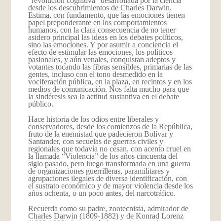
“revolución cognitiva” desarrollada por la ciencia
desde los descubrimientos de Charles Darwin.
Estima, con fundamento, que las emociones tienen
papel preponderante en los comportamientos
humanos, con la clara consecuencia de no tener
asidero principal las ideas en los debates políticos,
sino las emociones. Y por asumir a conciencia el
efecto de estimular las emociones, los políticos
pasionales, y aún venales, conquistan adeptos y
votantes tocando las fibras sensibles, primarias de las
gentes, incluso con el tono desmedido en la
vociferación pública, en la plaza, en recintos y en los
medios de comunicación. Nos falta mucho para que
la sindéresis sea la actitud sustantiva en el debate
público.
Hace historia de los odios entre liberales y
conservadores, desde los comienzos de la República,
fruto de la enemistad que padecieron Bolívar y
Santander, con secuelas de guerras civiles y
regionales que todavía no cesan, con acento cruel en
la llamada “Violencia” de los años cincuenta del
siglo pasado, pero luego transformada en una guerra
de organizaciones guerrilleras, paramilitares y
agrupaciones ilegales de diversa identificación, con
el sustrato económico y de mayor violencia desde los
años ochenta, o un poco antes, del narcotráfico.
Recuerda como su padre, zootecnista, admirador de
Charles Darwin (1809-1882) y de Konrad Lorenz