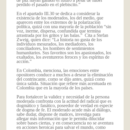
de paz hayan ganado el futuro a pesar de haber
perdido el pasado en el plebiscito.”
En el apartado III.30 se dedica a considerar la
existencia de los moderados, los del medio, que
aparecen entre los extremos de la polarización
política, quizá con una mayoría de la población “sin
voz, inerme, dispersa, confundida que termina
arrastrada por los gritos y las balas.” Cita a Stefan
Zweig, quien dice: “La historia no gusta de los
individuos mesurados, los mediadores, los
conciliadores, los hombres de sentimientos
humanitarios. Sus favoritos son los apasionados, los
exaltados, los aventureros feroces y los espíritus de
acción.”
En Colombia, menciona, las emociones entre
opositores conduce a muchos a desear la eliminación
del contrincante, como se dijo antes, quizá como
única salida. Situación que refiere más acentuada en
Colombia que en la mayoría de los países.
Para fortalecer la validez y necesidad de la persona
moderada confronta con la actitud del radical que es
dogmático y fanático, poseedor de verdad en especie
de dogma de fe. El moderado acude más al diálogo,
sabe dudar, dispone de matices, investiga para
allegar más información que le permita dilucidar
sobre bases ciertas, y en consecuencia no se aventura
en acciones heroicas para salvar el mundo, como