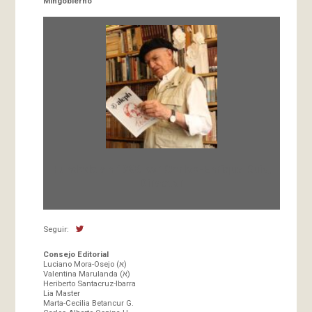
Mingobierno
Fundada en 1966 por Carlos-Enrique Ruiz,
Director
Seguir:
Consejo Editorial
Luciano Mora-Osejo (א)
Valentina Marulanda (א)
Heriberto Santacruz-Ibarra
Lia Master
Marta-Cecilia Betancur G.