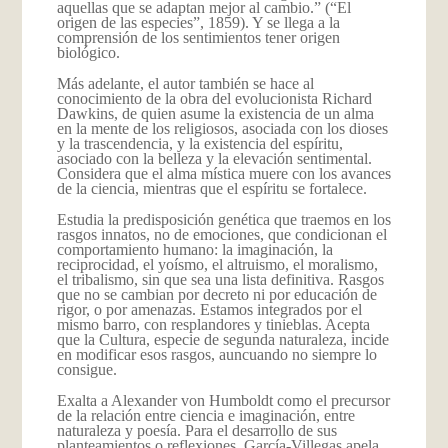
aquellas que se adaptan mejor al cambio.” (“El
origen de las especies”, 1859). Y se llega a la
comprensión de los sentimientos tener origen
biológico.
Más adelante, el autor también se hace al
conocimiento de la obra del evolucionista Richard
Dawkins, de quien asume la existencia de un alma
en la mente de los religiosos, asociada con los dioses
y la trascendencia, y la existencia del espíritu,
asociado con la belleza y la elevación sentimental.
Considera que el alma mística muere con los avances
de la ciencia, mientras que el espíritu se fortalece.
Estudia la predisposición genética que traemos en los
rasgos innatos, no de emociones, que condicionan el
comportamiento humano: la imaginación, la
reciprocidad, el yoísmo, el altruismo, el moralismo,
el tribalismo, sin que sea una lista definitiva. Rasgos
que no se cambian por decreto ni por educación de
rigor, o por amenazas. Estamos integrados por el
mismo barro, con resplandores y tinieblas. Acepta
que la Cultura, especie de segunda naturaleza, incide
en modificar esos rasgos, auncuando no siempre lo
consigue.
Exalta a Alexander von Humboldt como el precursor
de la relación entre ciencia e imaginación, entre
naturaleza y poesía. Para el desarrollo de sus
planteamientos o reflexiones, García-Villegas apela