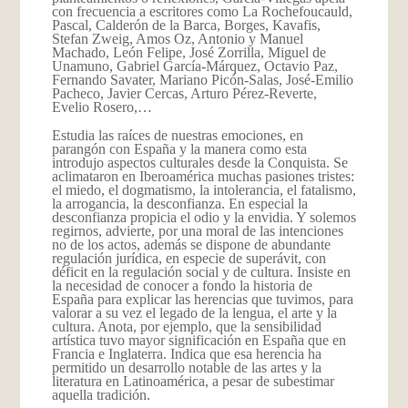
con frecuencia a escritores como La Rochefoucauld,
Pascal, Calderón de la Barca, Borges, Kavafis,
Stefan Zweig, Amos Oz, Antonio y Manuel
Machado, León Felipe, José Zorrilla, Miguel de
Unamuno, Gabriel García-Márquez, Octavio Paz,
Fernando Savater, Mariano Picón-Salas, José-Emilio
Pacheco, Javier Cercas, Arturo Pérez-Reverte,
Evelio Rosero,…
Estudia las raíces de nuestras emociones, en
parangón con España y la manera como esta
introdujo aspectos culturales desde la Conquista. Se
aclimataron en Iberoamérica muchas pasiones tristes:
el miedo, el dogmatismo, la intolerancia, el fatalismo,
la arrogancia, la desconfianza. En especial la
desconfianza propicia el odio y la envidia. Y solemos
regirnos, advierte, por una moral de las intenciones
no de los actos, además se dispone de abundante
regulación jurídica, en especie de superávit, con
déficit en la regulación social y de cultura. Insiste en
la necesidad de conocer a fondo la historia de
España para explicar las herencias que tuvimos, para
valorar a su vez el legado de la lengua, el arte y la
cultura. Anota, por ejemplo, que la sensibilidad
artística tuvo mayor significación en España que en
Francia e Inglaterra. Indica que esa herencia ha
permitido un desarrollo notable de las artes y la
literatura en Latinoamérica, a pesar de subestimar
aquella tradición.