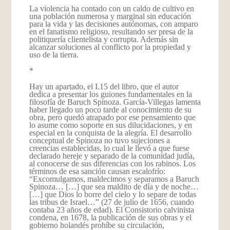
La violencia ha contado con un caldo de cultivo en
una población numerosa y marginal sin educación
para la vida y las decisiones autónomas, con amparo
en el fanatismo religioso, resultando ser presa de la
politiquería clientelista y corrupta. Además sin
alcanzar soluciones al conflicto por la propiedad y
uso de la tierra.
*
Hay un apartado, el I.15 del libro, que el autor
dedica a presentar los guiones fundamentales en la
filosofía de Baruch Spinoza. García-Villegas lamenta
haber llegado un poco tarde al conocimiento de su
obra, pero quedó atrapado por ese pensamiento que
lo asume como soporte en sus dilucidaciones, y en
especial en la conquista de la alegría. El desarrollo
conceptual de Spinoza no tuvo sujeciones a
creencias establecidas, lo cual le llevó a que fuese
declarado hereje y separado de la comunidad judía,
al conocerse de sus diferencias con los rabinos. Los
términos de esa sanción causan escalofrío:
“Excomulgamos, maldecimos y separamos a Baruch
Spinoza… […] que sea maldito de día y de noche…
[…] que Dios lo borre del cielo y lo separe de todas
las tribus de Israel…” (27 de julio de 1656, cuando
contaba 23 años de edad). El Consistorio calvinista
condena, en 1678, la publicación de sus obras y el
gobierno holandés prohíbe su circulación,