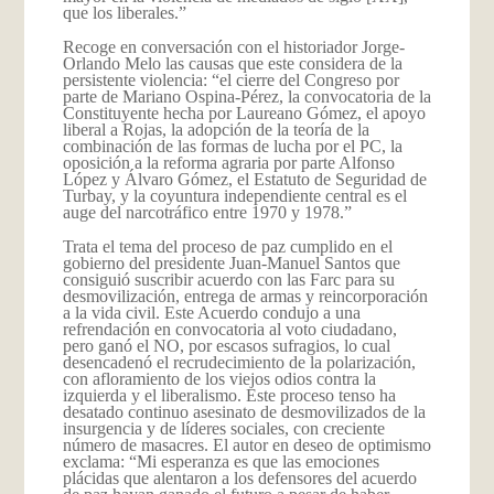
que los liberales.”
Recoge en conversación con el historiador Jorge-
Orlando Melo las causas que este considera de la
persistente violencia: “el cierre del Congreso por
parte de Mariano Ospina-Pérez, la convocatoria de la
Constituyente hecha por Laureano Gómez, el apoyo
liberal a Rojas, la adopción de la teoría de la
combinación de las formas de lucha por el PC, la
oposición a la reforma agraria por parte Alfonso
López y Álvaro Gómez, el Estatuto de Seguridad de
Turbay, y la coyuntura independiente central es el
auge del narcotráfico entre 1970 y 1978.”
Trata el tema del proceso de paz cumplido en el
gobierno del presidente Juan-Manuel Santos que
consiguió suscribir acuerdo con las Farc para su
desmovilización, entrega de armas y reincorporación
a la vida civil. Este Acuerdo condujo a una
refrendación en convocatoria al voto ciudadano,
pero ganó el NO, por escasos sufragios, lo cual
desencadenó el recrudecimiento de la polarización,
con afloramiento de los viejos odios contra la
izquierda y el liberalismo. Este proceso tenso ha
desatado continuo asesinato de desmovilizados de la
insurgencia y de líderes sociales, con creciente
número de masacres. El autor en deseo de optimismo
exclama: “Mi esperanza es que las emociones
plácidas que alentaron a los defensores del acuerdo