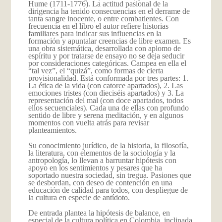
Hume (1711-1776). La actitud pasional de la
dirigencia ha tenido consecuencias en el derrame de
tanta sangre inocente, o entre combatientes. Con
frecuencia en el libro el autor refiere historias
familiares para indicar sus influencias en la
formación y apuntalar creencias de libre examen. Es
una obra sistemática, desarrollada con aplomo de
espíritu y por tratarse de ensayo no se deja seducir
por consideraciones categóricas. Campea en ella el
“tal vez”, el “quizá”, como formas de cierta
provisionalidad. Está conformada por tres partes: 1.
La ética de la vida (con catorce apartados), 2. Las
emociones tristes (con dieciséis apartados) y 3. La
representación del mal (con doce apartados, todos
ellos secuenciales). Cada una de ellas con profundo
sentido de libre y serena meditación, y en algunos
momentos con vuelta atrás para revisar
planteamientos.
Su conocimiento jurídico, de la historia, la filosofía,
la literatura, con elementos de la sociología y la
antropología, lo llevan a barruntar hipótesis con
apoyo en los sentimientos y pesares que ha
soportado nuestra sociedad, sin tregua. Pasiones que
se desbordan, con deseo de contención en una
educación de calidad para todos, con despliegue de
la cultura en especie de antídoto.
De entrada plantea la hipótesis de balance, en
especial de la cultura política en Colombia, inclinada