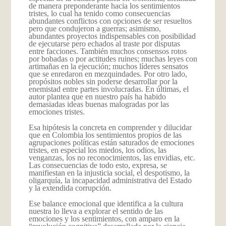
de manera preponderante hacia los sentimientos
tristes, lo cual ha tenido como consecuencias
abundantes conflictos con opciones de ser resueltos
pero que condujeron a guerras; asimismo,
abundantes proyectos indispensables con posibilidad
de ejecutarse pero echados al traste por disputas
entre facciones. También muchos consensos rotos
por bobadas o por actitudes ruines; muchas leyes con
artimañas en la ejecución; muchos líderes sensatos
que se enredaron en mezquindades. Por otro lado,
propósitos nobles sin poderse desarrollar por la
enemistad entre partes involucradas. En últimas, el
autor plantea que en nuestro país ha habido
demasiadas ideas buenas malogradas por las
emociones tristes.
Esa hipótesis la concreta en comprender y dilucidar
que en Colombia los sentimientos propios de las
agrupaciones políticas están saturados de emociones
tristes, en especial los miedos, los odios, las
venganzas, los no reconocimientos, las envidias, etc.
Las consecuencias de todo esto, expresa, se
manifiestan en la injusticia social, el despotismo, la
oligarquía, la incapacidad administrativa del Estado
y la extendida corrupción.
Ese balance emocional que identifica a la cultura
nuestra lo lleva a explorar el sentido de las
emociones y los sentimientos, con amparo en la