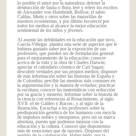
lo posible el amor por la naturaleza; detener la
destrucción de fauna y flora; leer y releer los escritos
de Alexander von Humboldt, Bolívar, el sabio
Caldas, Mutis y otros sobre las maravillas de
nuestros ecosistemas, y por último favorecer por
todos los medios al alcance la mejor educación
sentimental de los niños y jóvenes.
Al asumir las debilidades en la educación que tuvo,
García-Villegas plantea una serie de aspectos que le
hubiera gustado saber por la exposición de sus
profesores, que pueden ser de formulación general
para el mejoramiento de la educación: conocer
acerca de la vida y la obra de Charles Darwin;
apreciar el calendario cósmico de Carl Sagan;
descubrir verdades por sus propios medios; disponer
de más información sobre las historias de España y
de Colombia; percibir las mentiras más comunes en
la argumentación y la manera de evitarlas; practicar
la escritura; conocer las matemáticas con seducción
por su gracia y misterio; Informar sobre la historia de
la ciencia con referencias al Renacimiento, al siglo
XVII -el de Galileo y Bacon-, y al siglo de la
Ilustración. Escuchar a los profesores sobre la
predisposición genética de los humanos con mezcla
de impulsos nobles y mezquinos, pero sin su marca
absoluta, puesto que podemos mejorar con la
educación y la cultura. Conocer que disponemos
más de emociones que de razones. Disponer del
sentido de la colaboración. Haber leído, por la