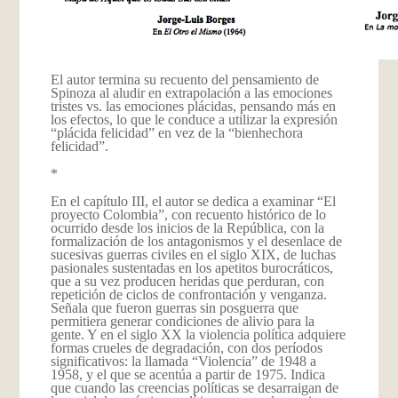
El autor termina su recuento del pensamiento de
Spinoza al aludir en extrapolación a las emociones
tristes vs. las emociones plácidas, pensando más en
los efectos, lo que le conduce a utilizar la expresión
“plácida felicidad” en vez de la “bienhechora
felicidad”.
*
En el capítulo III, el autor se dedica a examinar “El
proyecto Colombia”, con recuento histórico de lo
ocurrido desde los inicios de la República, con la
formalización de los antagonismos y el desenlace de
sucesivas guerras civiles en el siglo XIX, de luchas
pasionales sustentadas en los apetitos burocráticos,
que a su vez producen heridas que perduran, con
repetición de ciclos de confrontación y venganza.
Señala que fueron guerras sin posguerra que
permitiera generar condiciones de alivio para la
gente. Y en el siglo XX la violencia política adquiere
formas crueles de degradación, con dos períodos
significativos: la llamada “Violencia” de 1948 a
1958, y el que se acentúa a partir de 1975. Indica
que cuando las creencias políticas se desarraigan de