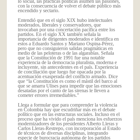
lo social, las prácticas políticas asumen las pasiones,
con la consecuencia de volver el debate público más
encendido y sectario.
Entendió que en el siglo XIX hubo intelectuales
moderados, liberales y conservadores, que
invocaban por una concertación pacífica entre los
partidos. En el siglo XX también señala la
importancia de dirigentes moderados e identifica en
estos a Eduardo Santos y Mariano Ospina-Pérez,
pero que no consiguieron salidas pragmáticas en
medio de las peloteras o de las algarabías. Señala
que la Constitución de 1991 fue una notable
experiencia de la democracia pluralista, moderna e
incluyente, sin antecedentes en el país. Experiencia
de conciliación que luego fue opacada por la
acentuación exasperada del conflicto armado. Dice
que “la Constitución es como el mástil del barco al
que se amarra Ulises para impedir que las emociones
desatadas por el canto de las sirenas le lleven a
cometer errores irremediables.”
Llega a formular que para comprender la violencia
en Colombia hay que escudriñar más en el debate
político que en las estructuras sociales. Incluso en el
proceso que ha vivido el país menciona los esfuerzos
modernizadores de los presidentes Alberto Lleras y
Carlos Lleras-Restrepo, con incorporación al Estado
de técnicos de diversas disciplinas, integrando
especie de burocracia autónoma de los partidos