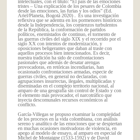
intelectuales, con el título: “El país de las emociones
tristes – Una explicación de los pesares de Colombia
desde las emociones, las furias y los odios” (Ed.
Ariel/Planeta, Bogotá 2020) . Es una investigación
reflexiva que se adentra en los pormenores históricos
desde la Independencia, los comienzos turbulentos
de la República, la conformación de partidos
políticos, enemistados de continuo, el tormento de
las guerras civiles del siglo XIX y el recorrido por el
siglo XX con intentos de modernización, y
oposiciones beligerantes que daban al traste con
aquellos procesos bien intencionados. Es decir,
nuestra tradición ha sido de confrontaciones
pasionales que además de desatar arengas
provocadoras, en retóricas incendiarias, han
ocasionado confrontaciones armadas, especie de
guerras civiles, en general no declaradas, con
agrupaciones insurrectas, ilegales, multiplicadas y
diseminadas en el complejo territorio nacional, al
amparo de una geografía sin control de Estado y con
el elemento más provocador, el narcotráfico que
inyecta descomunales recursos económicos al
conflicto.
García-Villegas se propuso examinar la complejidad
de los procesos en la vida colombiana, con análisis
sereno y analítico de las emociones que se despiertan
en muchas ocasiones motivadoras de violencia, en
apego al modelo de ensayo, al amparo en especial de
Michel de Montaigne (1533-1592) y de David