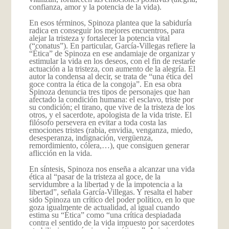
confianza, amor y la potencia de la vida).
En esos términos, Spinoza plantea que la sabiduría
radica en conseguir los mejores encuentros, para
alejar la tristeza y fortalecer la potencia vital
(“conatus”). En particular, García-Villegas refiere la
“Ética” de Spinoza en ese andamiaje de organizar y
estimular la vida en los deseos, con el fin de restarle
actuación a la tristeza, con aumento de la alegría. El
autor la condensa al decir, se trata de “una ética del
goce contra la ética de la congoja”. En esa obra
Spinoza denuncia tres tipos de personajes que han
afectado la condición humana: el esclavo, triste por
su condición; el tirano, que vive de la tristeza de los
otros, y el sacerdote, apologista de la vida triste. El
filósofo persevera en evitar a toda costa las
emociones tristes (rabia, envidia, venganza, miedo,
desesperanza, indignación, vergüenza,
remordimiento, cólera,…), que consiguen generar
aflicción en la vida.
En síntesis, Spinoza nos enseña a alcanzar una vida
ética al “pasar de la tristeza al goce, de la
servidumbre a la libertad y de la impotencia a la
libertad”, señala García-Villegas. Y resalta el haber
sido Spinoza un crítico del poder político, en lo que
goza igualmente de actualidad, al igual cuando
estima su “Ética” como “una crítica despiadada
contra el sentido de la vida impuesto por sacerdotes