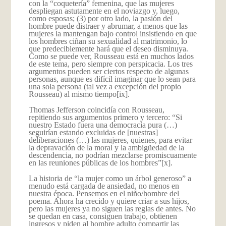
con la “coquetería” femenina, que las mujeres
despliegan astutamente en el noviazgo y, luego,
como esposas; (3) por otro lado, la pasión del
hombre puede distraer y abrumar, a menos que las
mujeres la mantengan bajo control insistiendo en que
los hombres ciñan su sexualidad al matrimonio, lo
que predeciblemente hará que el deseo disminuya.
Como se puede ver, Rousseau está en muchos lados
de este tema, pero siempre con perspicacia. Los tres
argumentos pueden ser ciertos respecto de algunas
personas, aunque es difícil imaginar que lo sean para
una sola persona (tal vez a excepción del propio
Rousseau) al mismo tiempo
[ix].
Thomas Jefferson coincidía con Rousseau,
repitiendo sus argumentos primero y tercero: “Si
nuestro Estado fuera una democracia pura (…)
seguirían estando excluidas de [nuestras]
deliberaciones (…) las mujeres, quienes, para evitar
la depravación de la moral y la ambigüedad de la
descendencia, no podrían mezclarse promiscuamente
en las reuniones públicas de los hombres”
[x].
La historia de “la mujer como un árbol generoso” a
menudo está cargada de ansiedad, no menos en
nuestra época. Pensemos en el niño/hombre del
poema. Ahora ha crecido y quiere criar a sus hijos,
pero las mujeres ya no siguen las reglas de antes. No
se quedan en casa, consiguen trabajo, obtienen
ingresos y piden al hombre adulto compartir las