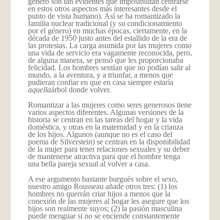
género son tan evidentes que imposibilitan centrarse
en estos otros aspectos más interesantes desde el
punto de vista humano). Así se ha romantizado la
familia nuclear tradicional (y su condicionamiento
por el género) en muchas épocas, ciertamente, en la
década de 1950 justo antes del estallido de la era de
las protestas. La carga asumida por las mujeres como
una vida de servicio era vagamente reconocida, pero,
de alguna manera, se pensó que les proporcionaba
felicidad. Los hombres sentían que no podían salir al
mundo, a la aventura, y a triunfar, a menos que
pudieran confiar en que en casa siempre estaría
aquella
árbol donde volver.
Romantizar a las mujeres como seres generosos tiene
varios aspectos diferentes. Algunas versiones de la
historia se centran en las tareas del hogar y la vida
doméstica, y otras en la maternidad y en la crianza
de los hijos. Algunos (aunque no es el caso del
poema de Silverstein) se centran en la disponibilidad
de la mujer para tener relaciones sexuales y su deber
de mantenerse atractiva para que el hombre tenga
una bella pareja sexual al volver a casa.
A ese argumento bastante burgués sobre el sexo,
nuestro amigo Rousseau añade otros tres: (1) los
hombres no querrán criar hijos a menos que la
conexión de las mujeres al hogar les asegure que los
hijos son realmente suyos; (2) la pasión masculina
puede menguar si no se enciende constantemente