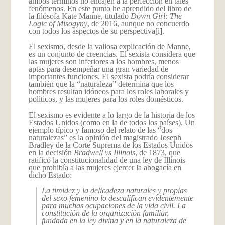
ambos términos no encajen a la perfección en tales
fenómenos. En este punto he aprendido del libro de
la filósofa Kate Manne, titulado
Down Girl: The
Logic of Misogyny
, de 2016, aunque no concuerdo
con todos los aspectos de su perspectiva
[i].
El sexismo, desde la valiosa explicación de Manne,
es un conjunto de creencias. El sexista considera que
las mujeres son inferiores a los hombres, menos
aptas para desempeñar una gran variedad de
importantes funciones. El sexista podría considerar
también que la “naturaleza” determina que los
hombres resultan idóneos para los roles laborales y
políticos, y las mujeres para los roles domésticos.
El sexismo es evidente a lo largo de la historia de los
Estados Unidos (como en la de todos los países). Un
ejemplo típico y famoso del relato de las “dos
naturalezas” es la opinión del magistrado Joseph
Bradley de la Corte Suprema de los Estados Unidos
en la decisión
Bradwell vs Illinois
, de 1873, que
ratificó la constitucionalidad de una ley de Illinois
que prohibía a las mujeres ejercer la abogacía en
dicho Estado:
La timidez y la delicadeza naturales y propias
del sexo femenino lo descalifican evidentemente
para muchas ocupaciones de la vida civil. La
constitución de la organización familiar,
fundada en la ley divina y en la naturaleza de