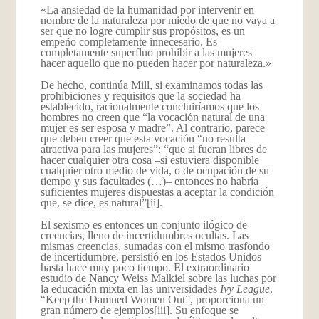
«La ansiedad de la humanidad por intervenir en
nombre de la naturaleza por miedo de que no vaya a
ser que no logre cumplir sus propósitos, es un
empeño completamente innecesario. Es
completamente superfluo prohibir a las mujeres
hacer aquello que no pueden hacer por naturaleza.»
De hecho, continúa Mill, si examinamos todas las
prohibiciones y requisitos que la sociedad ha
establecido, racionalmente concluiríamos que los
hombres no creen que “la vocación natural de una
mujer es ser esposa y madre”. Al contrario, parece
que deben creer que esta vocación “no resulta
atractiva para las mujeres”: “que si fueran libres de
hacer cualquier otra cosa –si estuviera disponible
cualquier otro medio de vida, o de ocupación de su
tiempo y sus facultades (…)– entonces no habría
suficientes mujeres dispuestas a aceptar la condición
que, se dice, es natural”
[ii].
El sexismo es entonces un conjunto ilógico de
creencias, lleno de incertidumbres ocultas. Las
mismas creencias, sumadas con el mismo trasfondo
de incertidumbre, persistió en los Estados Unidos
hasta hace muy poco tiempo. El extraordinario
estudio de Nancy Weiss Malkiel sobre las luchas por
la educación mixta en las universidades
Ivy League
,
“Keep the Damned Women Out”, proporciona un
gran número de ejemplos
[iii]. Su enfoque se