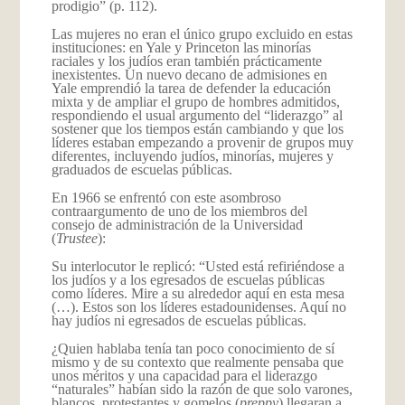
prodigio” (p. 112).
Las mujeres no eran el único grupo excluido en estas
instituciones: en Yale y Princeton las minorías
raciales y los judíos eran también prácticamente
inexistentes. Un nuevo decano de admisiones en
Yale emprendió la tarea de defender la educación
mixta y de ampliar el grupo de hombres admitidos,
respondiendo el usual argumento del “liderazgo” al
sostener que los tiempos están cambiando y que los
líderes estaban empezando a provenir de grupos muy
diferentes, incluyendo judíos, minorías, mujeres y
graduados de escuelas públicas.
En 1966 se enfrentó con este asombroso
contraargumento de uno de los miembros del
consejo de administración de la Universidad
(
Trustee
):
Su interlocutor le replicó: “Usted está refiriéndose a
los judíos y a los egresados de escuelas públicas
como líderes. Mire a su alrededor aquí en esta mesa
(…). Estos son los líderes estadounidenses. Aquí no
hay judíos ni egresados de escuelas públicas.
¿Quien hablaba tenía tan poco conocimiento de sí
mismo y de su contexto que realmente pensaba que
unos méritos y una capacidad para el liderazgo
“naturales” habían sido la razón de que solo varones,
blancos, protestantes y gomelos (
preppy
) llegaran a