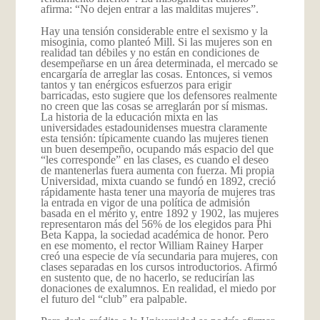
afirma: “No dejen entrar a las malditas mujeres”.
Hay una tensión considerable entre el sexismo y la
misoginia, como planteó Mill. Si las mujeres son en
realidad tan débiles y no están en condiciones de
desempeñarse en un área determinada, el mercado se
encargaría de arreglar las cosas. Entonces, si vemos
tantos y tan enérgicos esfuerzos para erigir
barricadas, esto sugiere que los defensores realmente
no creen que las cosas se arreglarán por sí mismas.
La historia de la educación mixta en las
universidades estadounidenses muestra claramente
esta tensión: típicamente cuando las mujeres tienen
un buen desempeño, ocupando más espacio del que
“les corresponde” en las clases, es cuando el deseo
de mantenerlas fuera aumenta con fuerza. Mi propia
Universidad, mixta cuando se fundó en 1892, creció
rápidamente hasta tener una mayoría de mujeres tras
la entrada en vigor de una política de admisión
basada en el mérito y, entre 1892 y 1902, las mujeres
representaron más del 56% de los elegidos para Phi
Beta Kappa, la sociedad académica de honor. Pero
en ese momento, el rector William Rainey Harper
creó una especie de vía secundaria para mujeres, con
clases separadas en los cursos introductorios. Afirmó
en sustento que, de no hacerlo, se reducirían las
donaciones de exalumnos. En realidad, el miedo por
el futuro del “club” era palpable.