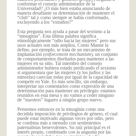
conformar el consejo administrador de la
Universidad? ¿O más bien estaba anunciando de
manera desafiante su determinación de mantener el
“club” tal y como siempre se había conformado,
excluyendo a los “extraños?”
Esta pregunta nos ayuda a pasar del sexismo a la
“misoginia”. Esta última palabra significa
etimológicamente “odio hacia las mujeres” pero sus
usos actuales son más amplios. Como Manne la
define, por ejemplo, se trata de un mecanismo de
implantación (
enforcement mechanism
), un conjunto
de comportamientos diseñados para mantener a las
mujeres en su sitio. Tal miembro del consejo
administrador hubiera estado predicando el sexismo
si argumentara que las mujeres (y los judíos y las
minorías) carecían todas por igual de la capacidad de
competir en Yale. Es más sencillo, sin embargo,
interpretar sus comentarios como expresión de una
determinación para mantener un privilegio: estamos
reunidos en esta mesa y no vamos a ceder ninguno
de “nuestros” lugares a ningún grupo nuevo.
Pensemos entonces en la misoginia como una
decidida imposición de privilegios de género, el cual
puede estar motivado algunas veces por odio, pero
se combina más a menudo con sentimientos
paternalistas benevolentes. Su raíz principal es el
interés propio, combinado con la angustia por las