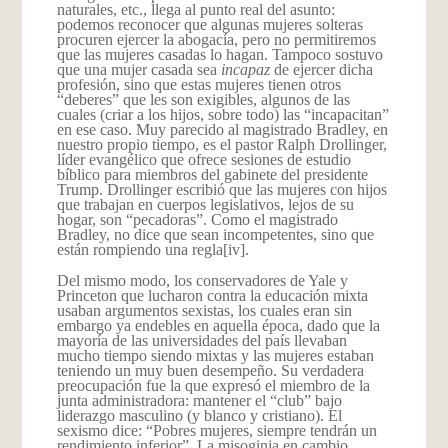
naturales, etc., llega al punto real del asunto:
podemos reconocer que algunas mujeres solteras
procuren ejercer la abogacía, pero no permitiremos
que las mujeres casadas lo hagan. Tampoco sostuvo
que una mujer casada sea
incapaz
de ejercer dicha
profesión, sino que estas mujeres tienen otros
“deberes” que les son exigibles, algunos de las
cuales (criar a los hijos, sobre todo) las “incapacitan”
en ese caso. Muy parecido al magistrado Bradley, en
nuestro propio tiempo, es el pastor Ralph Drollinger,
líder evangélico que ofrece sesiones de estudio
bíblico para miembros del gabinete del presidente
Trump. Drollinger escribió que las mujeres con hijos
que trabajan en cuerpos legislativos, lejos de su
hogar, son “pecadoras”. Como el magistrado
Bradley, no dice que sean incompetentes, sino que
están rompiendo una regla
[iv].
Del mismo modo, los conservadores de Yale y
Princeton que lucharon contra la educación mixta
usaban argumentos sexistas, los cuales eran sin
embargo ya endebles en aquella época, dado que la
mayoría de las universidades del país llevaban
mucho tiempo siendo mixtas y las mujeres estaban
teniendo un muy buen desempeño. Su verdadera
preocupación fue la que expresó el miembro de la
junta administradora: mantener el “club” bajo
liderazgo masculino (y blanco y cristiano). El
sexismo dice: “Pobres mujeres, siempre tendrán un
rendimiento inferior”. La misoginia en cambio