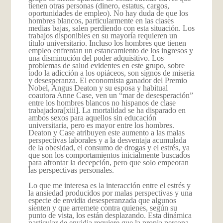
tienen otras personas (dinero, estatus, cargos,
oportunidades de empleo). No hay duda de que los
hombres blancos, particularmente en las clases
medias bajas, salen perdiendo con esta situación. Los
trabajos disponibles en su mayoría requieren un
título universitario. Incluso los hombres que tienen
empleo enfrentan un estancamiento de los ingresos y
una disminución del poder adquisitivo. Los
problemas de salud evidentes en este grupo, sobre
todo la adicción a los opiáceos, son signos de miseria
y desesperanza. El economista ganador del Premio
Nobel, Angus Deaton y su esposa y habitual
coautora Anne Case, ven un “mar de desesperación”
entre los hombres blancos no hispanos de clase
trabajadora
[xiii]. La mortalidad se ha disparado en
ambos sexos para aquellos sin educación
universitaria, pero es mayor entre los hombres.
Deaton y Case atribuyen este aumento a las malas
perspectivas laborales y a la desventaja acumulada
de la obesidad, el consumo de drogas y el estrés, ya
que son los comportamientos inicialmente buscados
para afrontar la decepción, pero que solo empeoran
las perspectivas personales.
Lo que me interesa es la interacción entre el estrés y
la ansiedad producidos por malas perspectivas y una
especie de envidia desesperanzada que algunos
sienten y que arremete contra quienes, según su
punto de vista, los están desplazando. Esta dinámica
particular de envidia requiere que la propia persona