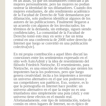
en las aulas, ya que los difamadores conocían a las
mujeres personalmente, pero las mujeres no podían
rastrear la identidad de sus difamadores. Cuando dos
mujeres estudiantes, de alto rendimiento académico
de la Facultad de Derecho de Yale demandaron por
difamación, solo pudieron identificar algunos de los
autores de las publicaciones. Finalmente llegaron a
un acuerdo con algunos de los involucrados; los
términos de la demanda, sin embargo, siguen siendo
confidenciales. La comunidad de la Facultad de
Derecho tomó esto muy en serio y fue un tema
central en una conferencia de 2008 sobre derecho de
Internet que luego se convirtió en una publicación
colectiva
[xiv].
En mi propia contribución a aquel libro discutí las
conexiones entre los sentimientos expresado en el
sitio web AutoAdmit y la idea de resentimiento del
filósofo Friedrich Nietzsche. El resentimiento, para
Nietzsche, es una emoción de envidia que sienten los
impotentes hacia los poderosos, pero que luego
genera creatividad: incita a los impotentes a inventar
un universo alternativo en el que son poderosos y
sus competidores son patéticos. Eso, sostuve, es lo
que la pornografía en Internet hace posible: un
universo alternativo en el que la mujer no es una
triunfadora sino simplemente una puta (
slut
); y este
universo tiene efectos en el mundo real.
Afortunadamente, este tipo de intimidación, todavía
común en otros lugares de Internet, no es típico de