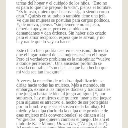
tareas del hogar y el cuidado de los hijos. “Esto no
es para lo que me preparó la vida”, piensa el hombre.
“Es injusto, quiero que las cosas sigan siendo como
eran.” Quizás en su trabajo también tiene una jefa.
Ve que las mujeres se postulan para cargos políticos.
Y, de nuevo, piensa, “simplemente no es justo,
deberían apoyarme, pero en cambio son
demandantes y dan órdenes. Sin haber sido criado
para el amor recíproco, espera que le sirvan, y no
hay nadie que lo vaya a hacer.
Este chico bien podría caer en el sexismo, diciendo
que el lugar natural de las mujeres está en el hogar.
Pero el verdadero problema es la misoginia: “vuelve
a donde perteneces”. Una ansiedad profunda se
mezcla con rabia: “son ellas las que han hecho que
mi vida sea tan insegura”.
A veces, la reacción de miedo-culpabilización se
dirige hacia todas las mujeres. Más a menudo, sin
embargo, exime a las mujeres dóciles y tradicionales
que juegan bastante bien al juego antiguo. (Y, por
supuesto, hay mujeres que quieren jugar a ese juego:
para algunas es atractivo el hecho de ser protegidas
por un hombre que sea el sostén de la familia). El
miedo y la culpa (incluida la culpa que proviene de
esas mujeres más convencionales) se dirigen a las
“engreídas” que quieren cambiar el juego. De ahí el
título de Kate Manne,
Down Girl
(“Abajo, chica”).
Al perrito que se porta bien no es necesario decirle