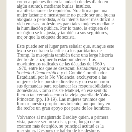
como a quienes tienen la audacia de desafiarlo en
algún asunto), mediante burlas, insultos,
manifestaciones de repulsión. No afirma que una
mujer lactante o menstruante no puede ser una buena
abogada o periodista, sólo intenta hacer más difícil la
vida en esas profesiones para tales mujeres mediante
la humillación pública. Por lo tanto, la etiqueta de
misógino se le ajusta, y también a sus seguidores,
mejor que la etiqueta de sexista.
Este puede ser el lugar para señalar que, aunque este
texto se centra en la crítica a los partidarios de
Trump, la misoginia también tiene una larga historia
dentro de la izquierda estadounidense. Los
movimientos radicales de las décadas de 1960 y
1970, entre los que se destacan:
Estudiantes por una
Sociedad Democrática
y el Comité Coordinador
Estudiantil por la No Violencia, excluyeron a las
mujeres de los puestos directivos y no escucharon
sus demandas para replantear las responsabilidades
domésticas. Como insiste Malkiel, en ese sentido
fueron tan cerrados como la vieja guardia de Yale-
Princeton (pp. 18-19). Las mujeres tuvimos que
formar nuestro propio movimiento, aunque hoy en
día recibe un gran apoyo por parte de los hombres.
Volvamos al magistrado Bradley quien, a primera
vista, parece ser un sexista, pero, luego de un
examen más detenido, su principal actitud es la
misoginia. Después de hablar de los destinos