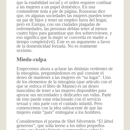
que la estabilidad social y el orden requiere confinar
a las mujeres a un papel doméstico. En una
contundente nota a pie de página, Rousseau dice
que, en algunas sociedades las mujeres pueden tener
un par de hijos y tener un empleo fuera del hogar,
pero en Europa, con sus ciudades plagadas de
enfermedades, las personas debían tener al menos
cuatro hijos para garantizar que dos sobreviviesen, y
eso significa que la mujer se convertía en madre a
tiempo completo
[vii]. Este es un argumento a favor
de la domesticidad forzada. No es realmente
sexismo.
Miedo-culpa
Empecemos ahora a aclarar las distintas vertientes de
la misoginia, preguntándonos en qué consiste el
deseo de mantener a las mujeres en “su lugar”. Uno
de los elementos de la misoginia (que articulo con el
que se enfoca el libro de Manne) es un deseo
masculino de tener a las mujeres disponibles para
apoyar sus necesidades y dedicarles sus vidas. Parte
de esto puede estar relacionado con el servicio
sexual y otra parte con el cuidado infantil. Pero
comencemos con la idea subyacente de que las
mujeres están “para” entregarse a los hombres.
Consideremos el poema de Shel Silverstein “El árbol
generoso”, que solía leerse a los niños pequeños
como una bonita historia conmovedora sobre la