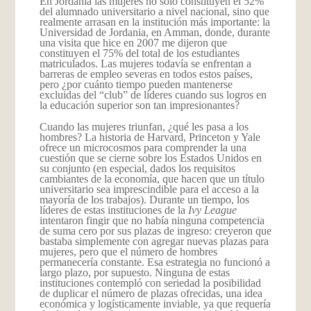
En Jordania las mujeres no solo constituyen el 52%
del alumnado universitario a nivel nacional, sino que
realmente arrasan en la institución más importante: la
Universidad de Jordania, en Amman, donde, durante
una visita que hice en 2007 me dijeron que
constituyen el 75% del total de los estudiantes
matriculados. Las mujeres todavía se enfrentan a
barreras de empleo severas en todos estos países,
pero ¿por cuánto tiempo pueden mantenerse
excluidas del “club” de líderes cuando sus logros en
la educación superior son tan impresionantes?
Cuando las mujeres triunfan, ¿qué les pasa a los
hombres? La historia de Harvard, Princeton y Yale
ofrece un microcosmos para comprender la una
cuestión que se cierne sobre los Estados Unidos en
su conjunto (en especial, dados los requisitos
cambiantes de la economía, que hacen que un título
universitario sea imprescindible para el acceso a la
mayoría de los trabajos). Durante un tiempo, los
líderes de estas instituciones de la
Ivy League
intentaron fingir que no había ninguna competencia
de suma cero por sus plazas de ingreso: creyeron que
bastaba simplemente con agregar nuevas plazas para
mujeres, pero que el número de hombres
permanecería constante. Esa estrategia no funcionó a
largo plazo, por supuesto. Ninguna de estas
instituciones contempló con seriedad la posibilidad
de duplicar el número de plazas ofrecidas, una idea
económica y logísticamente inviable, ya que requería