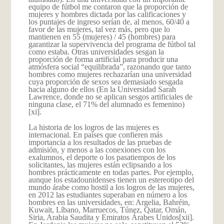
equipo de fútbol me contaron que la proporción de
mujeres y hombres dictada por las calificaciones y
los puntajes de ingreso serían de, al menos, 60/40 a
favor de las mujeres, tal vez más, pero que lo
mantienen en 55 (mujeres) / 45 (hombres) para
garantizar la supervivencia del programa de fútbol tal
como estaba. Otras universidades sesgan la
proporción de forma artificial para producir una
atmósfera social “equilibrada”, razonando que tanto
hombres como mujeres rechazarían una universidad
cuya proporción de sexos sea demasiado sesgada
hacia alguno de ellos (En la Universidad Sarah
Lawrence, donde no se aplican sesgos artificiales de
ninguna clase, el 71% del alumnado es femenino)
[xi].
La historia de los logros de las mujeres es
internacional. En países que confieren más
importancia a los resultados de las pruebas de
admisión, y menos a las conexiones con los
exalumnos, el deporte o los pasatiempos de los
solicitantes, las mujeres están eclipsando a los
hombres prácticamente en todas partes. Por ejemplo,
aunque los estadounidenses tienen un estereotipo del
mundo árabe como hostil a los logros de las mujeres,
en 2012 las estudiantes superaban en número a los
hombres en las universidades, en: Argelia, Bahréin,
Kuwait, Líbano, Marruecos, Túnez, Qatar, Omán,
Siria, Arabia Saudita y Emiratos Árabes Unidos
[xii].