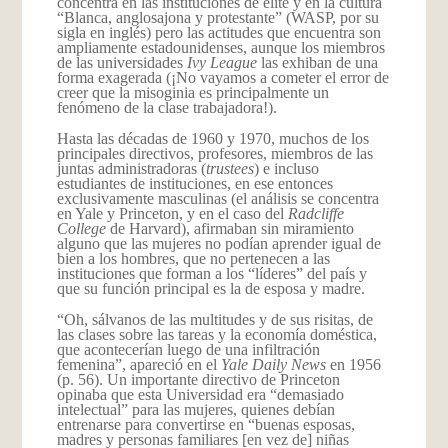
concentra en las instituciones de élite y en la cultura
“Blanca, anglosajona y protestante” (WASP, por su
sigla en inglés) pero las actitudes que encuentra son
ampliamente estadounidenses, aunque los miembros
de las universidades
Ivy League
las exhiban de una
forma exagerada (¡No vayamos a cometer el error de
creer que la misoginia es principalmente un
fenómeno de la clase trabajadora!).
Hasta las décadas de 1960 y 1970, muchos de los
principales directivos, profesores, miembros de las
juntas administradoras (
trustees
) e incluso
estudiantes de instituciones, en ese entonces
exclusivamente masculinas (el análisis se concentra
en Yale y Princeton, y en el caso del
Radcliffe
College
de Harvard), afirmaban sin miramiento
alguno que las mujeres no podían aprender igual de
bien a los hombres, que no pertenecen a las
instituciones que forman a los “líderes” del país y
que su función principal es la de esposa y madre.
“Oh, sálvanos de las multitudes y de sus risitas, de
las clases sobre las tareas y la economía doméstica,
que acontecerían luego de una infiltración
femenina”, apareció en el
Yale Daily News
en 1956
(p. 56). Un importante directivo de Princeton
opinaba que esta Universidad era “demasiado
intelectual” para las mujeres, quienes debían
entrenarse para convertirse en “buenas esposas,
madres y personas familiares [en vez de] niñas