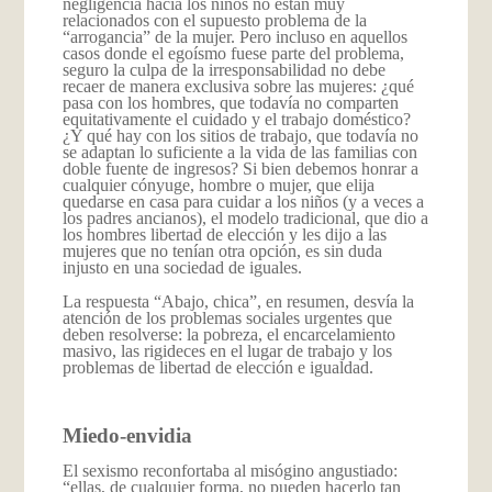
negligencia hacia los niños no están muy
relacionados con el supuesto problema de la
“arrogancia” de la mujer. Pero incluso en aquellos
casos donde el egoísmo fuese parte del problema,
seguro la culpa de la irresponsabilidad no debe
recaer de manera exclusiva sobre las mujeres: ¿qué
pasa con los hombres, que todavía no comparten
equitativamente el cuidado y el trabajo doméstico?
¿Y qué hay con los sitios de trabajo, que todavía no
se adaptan lo suficiente a la vida de las familias con
doble fuente de ingresos? Si bien debemos honrar a
cualquier cónyuge, hombre o mujer, que elija
quedarse en casa para cuidar a los niños (y a veces a
los padres ancianos), el modelo tradicional, que dio a
los hombres libertad de elección y les dijo a las
mujeres que no tenían otra opción, es sin duda
injusto en una sociedad de iguales.
La respuesta “Abajo, chica”, en resumen, desvía la
atención de los problemas sociales urgentes que
deben resolverse: la pobreza, el encarcelamiento
masivo, las rigideces en el lugar de trabajo y los
problemas de libertad de elección e igualdad.
Miedo-envidia
El sexismo reconfortaba al misógino angustiado:
“ellas, de cualquier forma, no pueden hacerlo tan