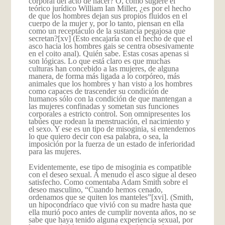
corporal del acto de nacer? O, como sugiere el
teórico jurídico William Ian Miller, ¿es por el hecho
de que los hombres dejan sus propios fluidos en el
cuerpo de la mujer y, por lo tanto, piensan en ella
como un receptáculo de la sustancia pegajosa que
secretan?
[xv] (Esto encajaría con el hecho de que el
asco hacia los hombres gais se centra obsesivamente
en el coito anal). Quién sabe. Estas cosas apenas si
son lógicas. Lo que está claro es que muchas
culturas han concebido a las mujeres, de alguna
manera, de forma más ligada a lo corpóreo, más
animales que los hombres y han visto a los hombres
como capaces de trascender su condición de
humanos sólo con la condición de que mantengan a
las mujeres confinadas y sometan sus funciones
corporales a estricto control. Son omnipresentes los
tabúes que rodean la menstruación, el nacimiento y
el sexo. Y ese es un tipo de misoginia, si entendemos
lo que quiero decir con esa palabra, o sea, la
imposición por la fuerza de un estado de inferioridad
para las mujeres.
Evidentemente, ese tipo de misoginia es compatible
con el deseo sexual. A menudo el asco sigue al deseo
satisfecho. Como comentaba Adam Smith sobre el
deseo masculino, “Cuando hemos cenado,
ordenamos que se quiten los manteles”
[xvi]. (Smith,
un hipocondríaco que vivió con su madre hasta que
ella murió poco antes de cumplir noventa años, no se
sabe que haya tenido alguna experiencia sexual, por