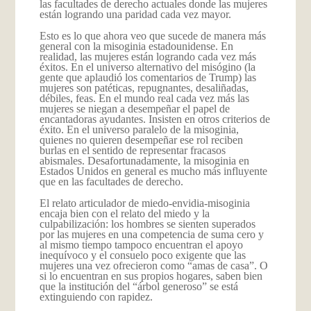
las facultades de derecho actuales donde las mujeres
están logrando una paridad cada vez mayor.
Esto es lo que ahora veo que sucede de manera más
general con la misoginia estadounidense. En
realidad, las mujeres están logrando cada vez más
éxitos. En el universo alternativo del misógino (la
gente que aplaudió los comentarios de Trump) las
mujeres son patéticas, repugnantes, desaliñadas,
débiles, feas. En el mundo real cada vez más las
mujeres se niegan a desempeñar el papel de
encantadoras ayudantes. Insisten en otros criterios de
éxito. En el universo paralelo de la misoginia,
quienes no quieren desempeñar ese rol reciben
burlas en el sentido de representar fracasos
abismales. Desafortunadamente, la misoginia en
Estados Unidos en general es mucho más influyente
que en las facultades de derecho.
El relato articulador de miedo-envidia-misoginia
encaja bien con el relato del miedo y la
culpabilización: los hombres se sienten superados
por las mujeres en una competencia de suma cero y
al mismo tiempo tampoco encuentran el apoyo
inequívoco y el consuelo poco exigente que las
mujeres una vez ofrecieron como “amas de casa”. O
si lo encuentran en sus propios hogares, saben bien
que la institución del “árbol generoso” se está
extinguiendo con rapidez.