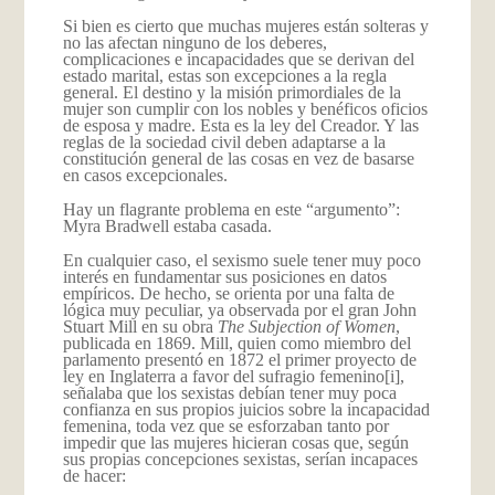
Si bien es cierto que muchas mujeres están solteras y
no las afectan ninguno de los deberes,
complicaciones e incapacidades que se derivan del
estado marital, estas son excepciones a la regla
general. El destino y la misión primordiales de la
mujer son cumplir con los nobles y benéficos oficios
de esposa y madre. Esta es la ley del Creador. Y las
reglas de la sociedad civil deben adaptarse a la
constitución general de las cosas en vez de basarse
en casos excepcionales.
Hay un flagrante problema en este “argumento”:
Myra Bradwell estaba casada.
En cualquier caso, el sexismo suele tener muy poco
interés en fundamentar sus posiciones en datos
empíricos. De hecho, se orienta por una falta de
lógica muy peculiar, ya observada por el gran John
Stuart Mill en su obra
The Subjection of Women
,
publicada en 1869. Mill, quien como miembro del
parlamento presentó en 1872 el primer proyecto de
ley en Inglaterra a favor del sufragio femenino
[i],
señalaba que los sexistas debían tener muy poca
confianza en sus propios juicios sobre la incapacidad
femenina, toda vez que se esforzaban tanto por
impedir que las mujeres hicieran cosas que, según
sus propias concepciones sexistas, serían incapaces
de hacer: