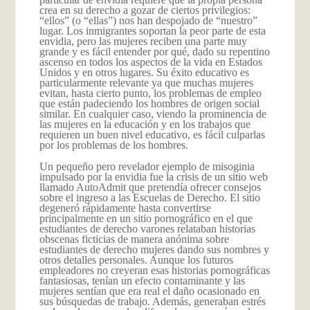
crea en su derecho a gozar de ciertos privilegios:
“ellos” (o “ellas”) nos han despojado de “nuestro”
lugar. Los inmigrantes soportan la peor parte de esta
envidia, pero las mujeres reciben una parte muy
grande y es fácil entender por qué, dado su repentino
ascenso en todos los aspectos de la vida en Estados
Unidos y en otros lugares. Su éxito educativo es
particularmente relevante ya que muchas mujeres
evitan, hasta cierto punto, los problemas de empleo
que están padeciendo los hombres de origen social
similar. En cualquier caso, viendo la prominencia de
las mujeres en la educación y en los trabajos que
requieren un buen nivel educativo, es fácil culparlas
por los problemas de los hombres.
Un pequeño pero revelador ejemplo de misoginia
impulsado por la envidia fue la crisis de un sitio web
llamado AutoAdmit que pretendía ofrecer consejos
sobre el ingreso a las Escuelas de Derecho. El sitio
degeneró rápidamente hasta convertirse
principalmente en un sitio pornográfico en el que
estudiantes de derecho varones relataban historias
obscenas ficticias de manera anónima sobre
estudiantes de derecho mujeres dando sus nombres y
otros detalles personales. Aunque los futuros
empleadores no creyeran esas historias pornográficas
fantasiosas, tenían un efecto contaminante y las
mujeres sentían que era real el daño ocasionado en
sus búsquedas de trabajo. Además, generaban estrés