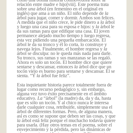
relación entre madre e hijo
[viii]. Este poema trata
sobre
una
árbol (en femenino en el original en
inglés) que ama a un niño. El niño depende de
la
árbol para jugar, comer y dormir. Ambos son felices.
A medida que el niño crece, le pide dinero a
la
árbol
y luego una casa para su esposa e hijos: y
la
árbol le
da sus ramas para que edifique una casa. El joven
permanece alejado mucho tiempo y luego regresa,
esta vez pidiendo una pequeña embarcación. El
árbol le da su tronco y él lo corta, lo construye y
navega lejos. Finalmente, el hombre regresa y
la
árbol se disculpa: no le queda más nada para darle.
Su tronco, sus ramas y sus manzanas se las regaló.
Ahora es solo un tocón. El hombre dice que quiere
sentarse y descansar, entonces
la
árbol dice que un
tocón viejo es bueno para sentarse y descansar. Él se
sienta. “Y
la
árbol fue feliz”.
Esta inquietante historia parece totalmente fuera de
lugar como recurso pedagógico y, sin embargo,
alguna vez tuvo éxito precisamente en el ámbito
educativo.
La
“árbol” (la madre) da, da y da, hasta
que es sólo un tocón. Y al chico nunca le interesa
darle cualquier cosa, retribuirle, simplemente usa el
árbol de diferentes formas. Pero, de alguna manera,
así es como se supone que deben ser las cosas, y que
la
árbol está feliz porque el muchacho todavía quiere
para usarla. (Hay otros temas en el poema, sobre el
envejecimiento y la pérdida, pero las dinámicas de