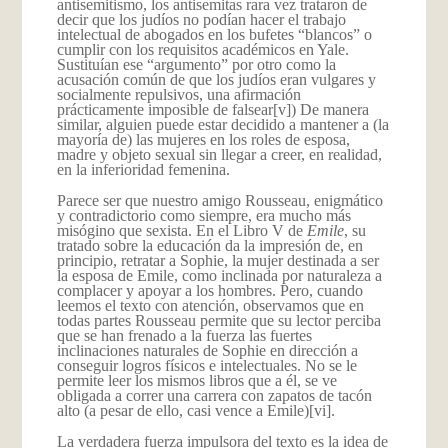
antisemitismo, los antisemitas rara vez trataron de
decir que los judíos no podían hacer el trabajo
intelectual de abogados en los bufetes “blancos” o
cumplir con los requisitos académicos en Yale.
Sustituían ese “argumento” por otro como la
acusación común de que los judíos eran vulgares y
socialmente repulsivos, una afirmación
prácticamente imposible de falsear
[v]) De manera
similar, alguien puede estar decidido a mantener a (la
mayoría de) las mujeres en los roles de esposa,
madre y objeto sexual sin llegar a creer, en realidad,
en la inferioridad femenina.
Parece ser que nuestro amigo Rousseau, enigmático
y contradictorio como siempre, era mucho más
misógino que sexista. En el Libro V de
Emile
, su
tratado sobre la educación da la impresión de, en
principio, retratar a Sophie, la mujer destinada a ser
la esposa de Emile, como inclinada por naturaleza a
complacer y apoyar a los hombres. Pero, cuando
leemos el texto con atención, observamos que en
todas partes Rousseau permite que su lector perciba
que se han frenado a la fuerza las fuertes
inclinaciones naturales de Sophie en dirección a
conseguir logros físicos e intelectuales. No se le
permite leer los mismos libros que a él, se ve
obligada a correr una carrera con zapatos de tacón
alto (a pesar de ello, casi vence a Emile)
[vi].
La verdadera fuerza impulsora del texto es la idea de