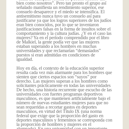
bien como nosotros”. Pero tan pronto el grupo así
señalado manifiesta un rendimiento superior, ese
consuelo desaparece y el miedo se intensifica. El
antisemitismo nunca tuvo un consuelo así para
justificarse ya que los logros superiores de los judíos
eran bien conocidos, por lo que se inventaron
justificaciones falsas en la forma de insultos sobre el
comportamiento y la cultura judías. ¿Y en el caso las
mujeres? Ya en el período comprendido por el libro
de Malkiel, la gente podía ver que las mujeres
estaban superando a los hombres en muchas
universidades y que reclamarían “demasiados”
puestos si eran admitidas en condiciones de
igualdad.
Hoy en día, el contexto de la educación superior
resulta cada vez más alarmante para los hombres que
sienten que ciertos espacios son “suyos” por
derecho. Las mujeres superan a los hombres como
solicitantes prácticamente en todas las universidades
De hecho, una historia recurrente que escucho de las
universidades con fuertes programas deportivos
masculinos, es que mantienen artificialmente bajo el
número de nuevas estudiantes mujeres para que no
sean requeridas a recortar gastos en deportes
masculinos, en virtud del Título IX (una norma
federal que exige que la proporción del gasto en
deportes masculinos y femeninos se corresponda con
la proporción de hombres y mujeres en el
alumnado). En una universidad con un importante