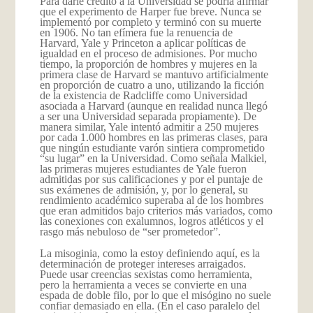
Para darle crédito a la Universidad se podría afirmar
que el experimento de Harper fue breve. Nunca se
implementó por completo y terminó con su muerte
en 1906. No tan efímera fue la renuencia de
Harvard, Yale y Princeton a aplicar políticas de
igualdad en el proceso de admisiones. Por mucho
tiempo, la proporción de hombres y mujeres en la
primera clase de Harvard se mantuvo artificialmente
en proporción de cuatro a uno, utilizando la ficción
de la existencia de Radcliffe como Universidad
asociada a Harvard (aunque en realidad nunca llegó
a ser una Universidad separada propiamente). De
manera similar, Yale intentó admitir a 250 mujeres
por cada 1.000 hombres en las primeras clases, para
que ningún estudiante varón sintiera comprometido
“su lugar” en la Universidad. Como señala Malkiel,
las primeras mujeres estudiantes de Yale fueron
admitidas por sus calificaciones y por el puntaje de
sus exámenes de admisión, y, por lo general, su
rendimiento académico superaba al de los hombres
que eran admitidos bajo criterios más variados, como
las conexiones con exalumnos, logros atléticos y el
rasgo más nebuloso de “ser prometedor”.
La misoginia, como la estoy definiendo aquí, es la
determinación de proteger intereses arraigados.
Puede usar creencias sexistas como herramienta,
pero la herramienta a veces se convierte en una
espada de doble filo, por lo que el misógino no suele
confiar demasiado en ella. (En el caso paralelo del