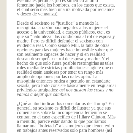
eventuales pérdidas (no es simétrico al odio
femenino hacia los hombres, en los casos que exista,
el cual sería más bien una ira motivada por reclamos
y deseo de venganza).
Desde el sexismo se “justifica” a menudo la
misoginia: la razón para negarles a las mujeres el
acceso a la universidad, a cargos públicos, etc., es
que su “naturaleza” las condiciona al rol de esposa y
madre. Pero es difícil defender el sexismo con
evidencia real. Como señaló Mill, la falta de otras
opciones para las mujeres hace imposible saber qué
son realmente capaces de hacer y si en realidad
desean desempeñar el rol de esposa y madre. Y el
hecho de que solo fuera posible restringirlas as tales
roles mediante estrictas prohibiciones sugiere que en
realidad están ansiosas por tener un rango más
amplio de opciones por las cuales optar. La
misoginia entonces ondea a menudo un estandarte
sexista, pero todo consiste básicamente en resguardar
privilegios arraigados:
así nos gustan las cosas y no
vamos a dejar que cambien.
¿Qué actitud indican los comentarios de Trump? En
general, su sexismo es difícil de ilustrar ya que sus
comentarios sobre la incompetencia femenina se
centran en el caso específico de Hillary Clinton. Más
a menudo, parece estar dando lo que podríamos
llamar una “bofetada” a las mujeres que tienen éxito
en trabajos antes reservados solo para hombres (así