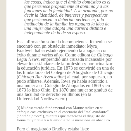
las cosas, indica que el ámbito doméstico es el
que pertenece propiamente al dominio y a las
funciones de la feminidad. A la armonía, por no
decir la identidad, de intereses y perspectivas
que pertenecen, o deberían pertenecer, a la
institución de la familia les repugna la idea de
una mujer que adopta una carrera distinta e
independiente de la de su esposo.
Esta afirmación sobre la incompetencia femenina se
encontró con un obstáculo inmediato: Myra
Bradwell había estado ejerciendo la abogacía con
éxito durante varios años. Como editora de
Chicago
Legal News
, emprendió una cruzada incansable por
elevar los estándares de la profesión y por actualizar
la educación jurídica. En 1873 se convirtió en una de
las fundadoras del Colegio de Abogados de Chicago
(
Chicago Bar Association
) al cual, por supuesto, no
pudo afiliarse. Además, Iowa ya había admitido a
una mujer a su Colegio de Abogados en 1869 y en
1873 lo hizo Ohio. En 1870 una mujer se graduó de
una facultad de derecho en Illinois (en la
Universidad Northwestern).
[i] Mi desacuerdo fundamental con Manne radica en su
enfoque casi exclusivo en el escenario del “mal ayudante”
(“
bad helpmeet
”), mientras que menciona el disgusto de
forma muy breve y a la envidia no la menciona en absoluto.
Pero el magistrado Bradley estaba listo: