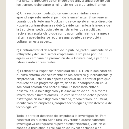
Por tanto, la adopción de un modelo de universidad acorde con
los tiempos debe darse, a mi juicio, en los siguientes frentes:
a) Una revolución pedagógica, orientada al énfasis en el
aprendizaje, rebajando el perfil de la enseñanza. Si se tiene en
cuanta que la Reforma Mockus no se completó en esta dirección
y que la contrarreforma se debió, evidentemente, a la inercia de
la tradicional pedagogía paternalista antes que a políticas
rectorales, resulta claro que como acompañamiento a la nueva
reforma académica se requiere una suerte de revolución
cultural en este aspecto.
b) Contrarrestar el descrédito de lo público, particularmente en el
influyente y decisivo sector empresarial. Esto pasa por una
agresiva campaña de promoción de la Universidad, a partir de
cifras e indicadores reales.
c) Promover la imperiosa necesidad del I+D+I en la sociedad de
nuestro entorno, especialmente en los sectores gubernamental y
empresarial. Este es un aspecto especial de lo anterior pero que
requiere de un programa aparte, dada la incomprensión en la
sociedad colombiana sobre el vínculo necesario entre el
desarrollo a la investigación y la asociación de aquel a meras
inversiones e inversionistas. En este sentido se deben pensar
estrategias en investigación aplicada, reconversión industrial,
incubación de empresas, parques tecnológicos, transferencia de
tecnología, etc.
Todo lo anterior depende del impulso a la investigación. Para
constituir en nuestra Sede una universidad auténticamente
investigativa se requiere superar cierta tendencia, vista en el
pasado, a presionar la realización de investigaciones o de