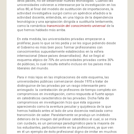
otros países, no de desarrollar nuevas tecnologías. Cuando las
universidades volvieron a interesarse por la investigación en los
años 80, al final del modelo de sustitución de importaciones, la
actividad investigativa surgió como un apéndice añadido a la
actividad docente, entendida, en una lógica de la dependencia
tecnológica y una apropiación dirigida a sustituirla lentamente,
como la romántica
transmisión del conocimiento universal
de la
que hemos hablado más arriba.
En esta medida, las universidades privadas empezaron a
proliferar, pues lo que se les pedía y se les sigue pidiendo desde
el Gobierno es más bien poco: formar profesionales con
conocimientos supuestamente establecidos en la esfera
internacional (léase países desarrollados). Así se llegó al
esquema atípico de 70% de universidades privadas contra 30%
de públicas, lo cual resulta extraño incluso en los países más
liberales del mundo.
Para ir más lejos en las implicaciones de este esquema, las
universidades públicas comenzaron desde 1970 a tratar de
distinguirse de las privadas por un rasgo interesante pero
arriesgado: la contratación de profesores de tiempo completo sin
compromisos en investigación, como respuesta al fuerte apoyo
en catedráticos característico de las privadas. Dicha falta de
compromisos en investigación hizo que ésta siguiese
apareciendo como la aventura peculiar y quijotesca de la que
hemos hablado antes al lado de una docencia realizada como
transmisión de saber. Paralelamente se produjo un indebido
deterioro de la imagen del profesor catedrático el cual, si se mira
con cuidado, es un personaje paradigmático para la mayoría de
los estudiantes, particularmente en las profesiones, ya que ven
en él un ejemplo de éxito profesional digno de imitar en muchos