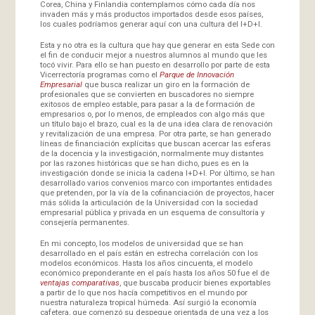
Corea, China y Finlandia contemplamos cómo cada día nos
invaden más y más productos importados desde esos países,
los cuales podríamos generar aquí con una cultura del I+D+I.
Esta y no otra es la cultura que hay que generar en esta Sede con
el fin de conducir mejor a nuestros alumnos al mundo que les
tocó vivir. Para ello se han puesto en desarrollo por parte de esta
Vicerrectoría programas como el
Parque de Innovación
Empresarial
que busca realizar un giro en la formación de
profesionales que se convierten en buscadores no siempre
exitosos de empleo estable, para pasar a la de formación de
empresarios o, por lo menos, de empleados con algo más que
un título bajo el brazo, cual es la de una idea clara de renovación
y revitalización de una empresa. Por otra parte, se han generado
líneas de financiación explícitas que buscan acercar las esferas
de la docencia y la investigación, normalmente muy distantes
por las razones históricas que se han dicho, pues es en la
investigación donde se inicia la cadena I+D+I. Por último, se han
desarrollado varios convenios marco con importantes entidades
que pretenden, por la vía de la cofinanciación de proyectos, hacer
más sólida la articulación de la Universidad con la sociedad
empresarial pública y privada en un esquema de consultoría y
consejería permanentes.
En mi concepto, los modelos de universidad que se han
desarrollado en el país están en estrecha correlación con los
modelos económicos. Hasta los años cincuenta, el modelo
económico preponderante en el país hasta los años 50 fue el de
ventajas comparativas
, que buscaba producir bienes exportables
a partir de lo que nos hacía competitivos en el mundo por
nuestra naturaleza tropical húmeda. Así surgió la economía
cafetera, que comenzó su despegue orientada de una vez a los