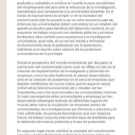
productivo, sobretodo si se tiene en cuenta la poca sensibilidad
del empresariado del país ante la relevancia de la investigación,
sensibilidad que corresponde a la universidad despertar. En el
fondo, el razonamiento es simple: si en la sociedad del
conocimiento éste ha pasado a ser un valor económico
per se
,
entonces las universidades deben convertirse en un eslabón del
aparato productivo para beneficio del desarrollo nacional, en un
esquema de trabajo conjunto con sectores públicos y privados
tendiente a darle sentido socio-económico a la investigación
universitaria; pues ésta, de no ser así, tiende a enfocarse
exclusivamente hacia la publicación por la publicación,
sobretodo si el decreto sobre salarios de los profesores
universitarios así lo privilegia.
Desde la perspectiva del mundo empresarial, por otra parte, la
conversión del conocimiento como valor se refleja no sólo en la
creación de departamentos de investigación y desarrollo en
empresas, como ha sido tradicional en países desarrollados,
sino en la creación de academias en el seno de empresas que
expiden certificados de cursos cortos que en algunos casos
(informática, telecomunicaciones, etc.) resultan ser tan
importantes como los que conceden las universidades mismas.
En esta convergencia entre universidades y empresas se han
desarrollado estrategias exitosas en diferentes lugares del
mundo, tales como la incubación de empresas dentro de
universidades, las investigaciones por demanda o convenio y la
más sofisticada, los parques tecnológicos, que son espacios
físicos de trabajo conjunto entre ambos tipos de entidades para
el desarrollo de nuevos productos y líneas de producción.
En segundo lugar, hacer realidad la sociedad del conocimiento
requiere una transformación radical de la manera como los