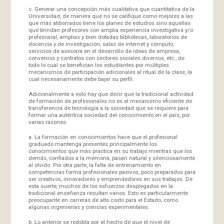
c. Generar una concepción más cualitativa que cuantitativa de la
Universidad, de manera que no se califique como mejores a las
que más atiborrados tiene los planes de estudios sino aquellas
que brindan profesores con amplia experiencia investigativa y/o
profesional, amplias y bien dotadas bibliotecas, laboratorios de
docencia y de investigación, salas de internet y cómputo,
servicios de asesoría en el desarrollo de ideas de empresa,
convenios y contratos con sectores sociales diversos, etc., de
todo lo cual se benefician los estudiantes por múltiples
mecanismos de participación adicionales al ritual de la clase, la
cual necesariamente debe bajar su perfil.
Adicionalmente a esto hay que decir que la tradicional actividad
de formación de profesionales no es el mecanismo eficiente de
transferencia de tecnología a la sociedad que se requiere para
formar una auténtica sociedad del conocimiento en el país, por
varias razones:
a. La formación en conocimientos hace que el profesional
graduado mantenga presentes principalmente los
conocimientos que más practica en su trabajo mientras que los
demás, confiados a la memoria, pasan natural y silenciosamente
al olvido. Por otra parte, la falta de entrenamiento en
competencias forma profesionales pasivos, poco preparados para
ser creativos, innovadores y emprendedores en sus trabajos. De
esta suerte, muchos de los esfuerzos desplegados en la
tradicional enseñanza resultan vanos. Esto es particularmente
preocupante en carreras de alto costo para el Estado, como
algunas ingenierías y ciencias experimentales.
b. Lo anterior se redobla por el hecho de que el nivel de