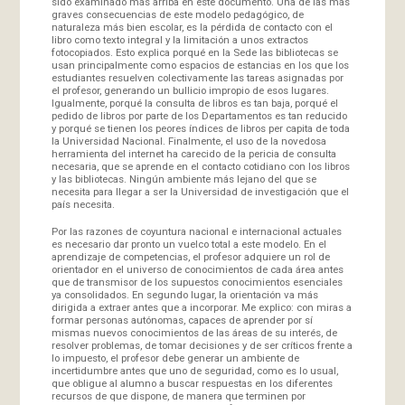
sido examinado más arriba en este documento. Una de las más
graves consecuencias de este modelo pedagógico, de
naturaleza más bien escolar, es la pérdida de contacto con el
libro como texto integral y la limitación a unos extractos
fotocopiados. Esto explica porqué en la Sede las bibliotecas se
usan principalmente como espacios de estancias en los que los
estudiantes resuelven colectivamente las tareas asignadas por
el profesor, generando un bullicio impropio de esos lugares.
Igualmente, porqué la consulta de libros es tan baja, porqué el
pedido de libros por parte de los Departamentos es tan reducido
y porqué se tienen los peores índices de libros per capita de toda
la Universidad Nacional. Finalmente, el uso de la novedosa
herramienta del internet ha carecido de la pericia de consulta
necesaria, que se aprende en el contacto cotidiano con los libros
y las bibliotecas. Ningún ambiente más lejano del que se
necesita para llegar a ser la Universidad de investigación que el
país necesita.
Por las razones de coyuntura nacional e internacional actuales
es necesario dar pronto un vuelco total a este modelo. En el
aprendizaje de competencias, el profesor adquiere un rol de
orientador en el universo de conocimientos de cada área antes
que de transmisor de los supuestos conocimientos esenciales
ya consolidados. En segundo lugar, la orientación va más
dirigida a extraer antes que a incorporar. Me explico: con miras a
formar personas autónomas, capaces de aprender por sí
mismas nuevos conocimientos de las áreas de su interés, de
resolver problemas, de tomar decisiones y de ser críticos frente a
lo impuesto, el profesor debe generar un ambiente de
incertidumbre antes que uno de seguridad, como es lo usual,
que obligue al alumno a buscar respuestas en los diferentes
recursos de que dispone, de manera que terminen por