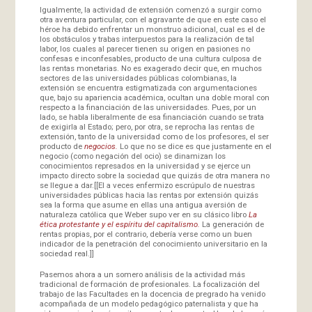
Igualmente, la actividad de extensión comenzó a surgir como
otra aventura particular, con el agravante de que en este caso el
héroe ha debido enfrentar un monstruo adicional, cual es el de
los obstáculos y trabas interpuestos para la realización de tal
labor, los cuales al parecer tienen su origen en pasiones no
confesas e inconfesables, producto de una cultura culposa de
las rentas monetarias. No es exagerado decir que, en muchos
sectores de las universidades públicas colombianas, la
extensión se encuentra estigmatizada con argumentaciones
que, bajo su apariencia académica, ocultan una doble moral con
respecto a la financiación de las universidades. Pues, por un
lado, se habla liberalmente de esa financiación cuando se trata
de exigirla al Estado; pero, por otra, se reprocha las rentas de
extensión, tanto de la universidad como de los profesores, el ser
producto de
negocios.
Lo que no se dice es que justamente en el
negocio (como negación del ocio) se dinamizan los
conocimientos represados en la universidad y se ejerce un
impacto directo sobre la sociedad que quizás de otra manera no
se llegue a dar.[[El a veces enfermizo escrúpulo de nuestras
universidades públicas hacia las rentas por extensión quizás
sea la forma que asume en ellas una antigua aversión de
naturaleza católica que Weber supo ver en su clásico libro
La
ética protestante y el espíritu del capitalismo.
La generación de
rentas propias, por el contrario, debería verse como un buen
indicador de la penetración del conocimiento universitario en la
sociedad real.]]
Pasemos ahora a un somero análisis de la actividad más
tradicional de formación de profesionales. La focalización del
trabajo de las Facultades en la docencia de pregrado ha venido
acompañada de un modelo pedagógico paternalista y que ha