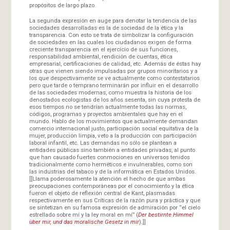
propósitos de largo plazo.
La segunda expresión en auge para denotar la tendencia de las
sociedades desarrolladas es la de sociedad de la ética y la
transparencia. Con esto se trata de simbolizar la configuración
de sociedades en las cuales los ciudadanos exigen de forma
creciente transparencia en el ejercicio de sus funciones,
responsabilidad ambiental, rendición de cuentas, ética
empresarial, certificaciones de calidad, etc. Además de éstas hay
otras que vienen siendo impulsadas por grupos minoritarios y a
los que despectivamente se ve actualmente como contestatarios
pero que tarde o temprano terminarán por influir en el desarrollo
de las sociedades modernas, como muestra la historia de los
denostados ecologistas de los años sesenta, sin cuya protesta de
esos tiempos no se tendrían actualmente todas las normas,
códigos, programas y proyectos ambientales que hay en el
mundo. Hablo de los movimientos que actualmente demandan
comercio internacional justo, participación social equitativa de la
mujer, producción limpia, veto a la producción con participación
laboral infantil, etc. Las demandas no sólo se plantean a
entidades públicas sino también a entidades privadas, al punto
que han causado fuertes conmociones en universos tenidos
tradicionalmente como herméticos e invulnerables, como son
las industrias del tabaco y de la informática en Estados Unidos.
[[Llama poderosamente la atención el hecho de que ambas
preocupaciones contemporáneas por el conocimiento y la ética
fueron el objeto de reflexión central de Kant, plasmadas
respectivamente en sus Críticas de la razón pura y práctica y que
se sintetizan en su famosa expresión de admiración por “el cielo
estrellado sobre mí y la ley moral en mí” (
Der bestirnte Himmel
über mir, und das moralische Gesetz in mir
).]]