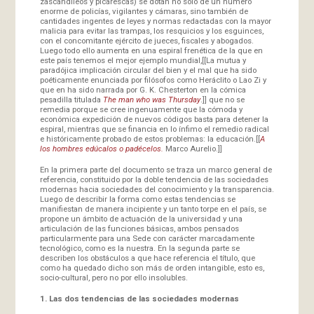
zascandileos y picarescas) se dotan no sólo de un número
enorme de policías, vigilantes y cámaras, sino también de
cantidades ingentes de leyes y normas redactadas con la mayor
malicia para evitar las trampas, los resquicios y los esguinces,
con el concomitante ejército de jueces, fiscales y abogados.
Luego todo ello aumenta en una espiral frenética de la que en
este país tenemos el mejor ejemplo mundial,[[La mutua y
paradójica implicación circular del bien y el mal que ha sido
poéticamente enunciada por filósofos como Heráclito o Lao Zi y
que en ha sido narrada por G. K. Chesterton en la cómica
pesadilla titulada
The man who was Thursday
.]] que no se
remedia porque se cree ingenuamente que la cómoda y
económica expedición de nuevos códigos basta para detener la
espiral, mientras que se financia en lo ínfimo el remedio radical
e históricamente probado de estos problemas: la educación.[[
A
los hombres edúcalos o padécelos.
Marco Aurelio.]]
En la primera parte del documento se traza un marco general de
referencia, constituido por la doble tendencia de las sociedades
modernas hacia sociedades del conocimiento y la transparencia.
Luego de describir la forma como estas tendencias se
manifiestan de manera incipiente y un tanto torpe en el país, se
propone un ámbito de actuación de la universidad y una
articulación de las funciones básicas, ambos pensados
particularmente para una Sede con carácter marcadamente
tecnológico, como es la nuestra. En la segunda parte se
describen los obstáculos a que hace referencia el título, que
como ha quedado dicho son más de orden intangible, esto es,
socio-cultural, pero no por ello insolubles.
1. Las dos tendencias de las sociedades modernas