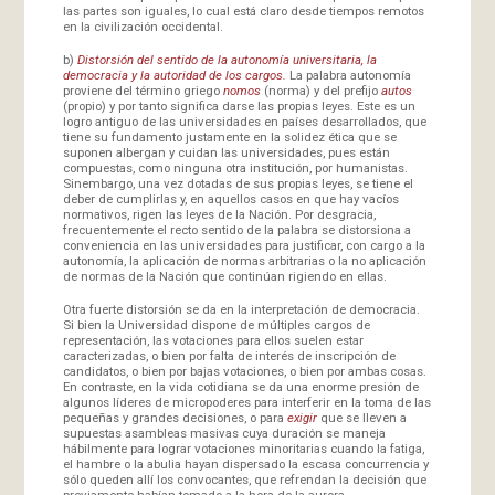
las partes son iguales, lo cual está claro desde tiempos remotos
en la civilización occidental.
b)
Distorsión del sentido de la autonomía universitaria, la
democracia y la autoridad de los cargos.
La palabra autonomía
proviene del término griego
nomos
(norma) y del prefijo
autos
(propio) y por tanto significa darse las propias leyes. Este es un
logro antiguo de las universidades en países desarrollados, que
tiene su fundamento justamente en la solidez ética que se
suponen albergan y cuidan las universidades, pues están
compuestas, como ninguna otra institución, por humanistas.
Sinembargo, una vez dotadas de sus propias leyes, se tiene el
deber de cumplirlas y, en aquellos casos en que hay vacíos
normativos, rigen las leyes de la Nación. Por desgracia,
frecuentemente el recto sentido de la palabra se distorsiona a
conveniencia en las universidades para justificar, con cargo a la
autonomía, la aplicación de normas arbitrarias o la no aplicación
de normas de la Nación que continúan rigiendo en ellas.
Otra fuerte distorsión se da en la interpretación de democracia.
Si bien la Universidad dispone de múltiples cargos de
representación, las votaciones para ellos suelen estar
caracterizadas, o bien por falta de interés de inscripción de
candidatos, o bien por bajas votaciones, o bien por ambas cosas.
En contraste, en la vida cotidiana se da una enorme presión de
algunos líderes de micropoderes para interferir en la toma de las
pequeñas y grandes decisiones, o para
exigir
que se lleven a
supuestas asambleas masivas cuya duración se maneja
hábilmente para lograr votaciones minoritarias cuando la fatiga,
el hambre o la abulia hayan dispersado la escasa concurrencia y
sólo queden allí los convocantes, que refrendan la decisión que
previamente habían tomado a la hora de la aurora.