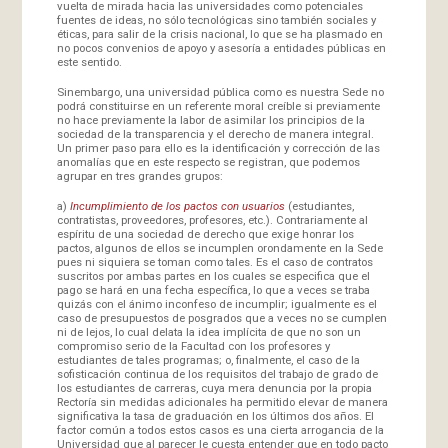
vuelta de mirada hacia las universidades como potenciales
fuentes de ideas, no sólo tecnológicas sino también sociales y
éticas, para salir de la crisis nacional, lo que se ha plasmado en
no pocos convenios de apoyo y asesoría a entidades públicas en
este sentido.
Sinembargo, una universidad pública como es nuestra Sede no
podrá constituirse en un referente moral creíble si previamente
no hace previamente la labor de asimilar los principios de la
sociedad de la transparencia y el derecho de manera integral.
Un primer paso para ello es la identificación y corrección de las
anomalías que en este respecto se registran, que podemos
agrupar en tres grandes grupos:
a)
Incumplimiento de los pactos con usuarios
(estudiantes,
contratistas, proveedores, profesores, etc.). Contrariamente al
espíritu de una sociedad de derecho que exige honrar los
pactos, algunos de ellos se incumplen orondamente en la Sede
pues ni siquiera se toman como tales. Es el caso de contratos
suscritos por ambas partes en los cuales se especifica que el
pago se hará en una fecha específica, lo que a veces se traba
quizás con el ánimo inconfeso de incumplir; igualmente es el
caso de presupuestos de posgrados que a veces no se cumplen
ni de lejos, lo cual delata la idea implícita de que no son un
compromiso serio de la Facultad con los profesores y
estudiantes de tales programas; o, finalmente, el caso de la
sofisticación continua de los requisitos del trabajo de grado de
los estudiantes de carreras, cuya mera denuncia por la propia
Rectoría sin medidas adicionales ha permitido elevar de manera
significativa la tasa de graduación en los últimos dos años. El
factor común a todos estos casos es una cierta arrogancia de la
Universidad que al parecer le cuesta entender que en todo pacto