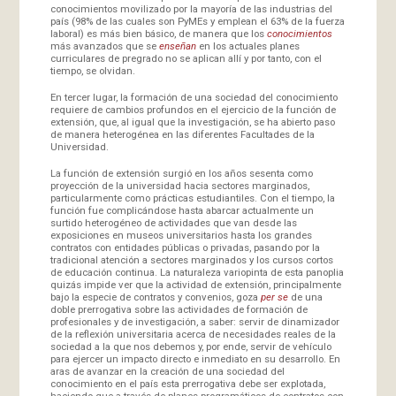
conocimientos movilizado por la mayoría de las industrias del
país (98% de las cuales son PyMEs y emplean el 63% de la fuerza
laboral) es más bien básico, de manera que los
conocimientos
más avanzados que se
enseñan
en los actuales planes
curriculares de pregrado no se aplican allí y por tanto, con el
tiempo, se olvidan.
En tercer lugar, la formación de una sociedad del conocimiento
requiere de cambios profundos en el ejercicio de la función de
extensión, que, al igual que la investigación, se ha abierto paso
de manera heterogénea en las diferentes Facultades de la
Universidad.
La función de extensión surgió en los años sesenta como
proyección de la universidad hacia sectores marginados,
particularmente como prácticas estudiantiles. Con el tiempo, la
función fue complicándose hasta abarcar actualmente un
surtido heterogéneo de actividades que van desde las
exposiciones en museos universitarios hasta los grandes
contratos con entidades públicas o privadas, pasando por la
tradicional atención a sectores marginados y los cursos cortos
de educación continua. La naturaleza variopinta de esta panoplia
quizás impide ver que la actividad de extensión, principalmente
bajo la especie de contratos y convenios, goza
per se
de una
doble prerrogativa sobre las actividades de formación de
profesionales y de investigación, a saber: servir de dinamizador
de la reflexión universitaria acerca de necesidades reales de la
sociedad a la que nos debemos y, por ende, servir de vehículo
para ejercer un impacto directo e inmediato en su desarrollo. En
aras de avanzar en la creación de una sociedad del
conocimiento en el país esta prerrogativa debe ser explotada,
haciendo que a través de planes programáticos de contratos con