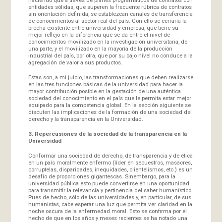
entidades sólidas, que superen la frecuente rúbrica de contratos
sin orientación definida, se establezcan canales de transferencia
de conocimientos al sector real del país. Con ello se cerraría la
brecha existente entre universidad y empresa, que tiene su
mejor reflejo en la diferencia que se da entre el nivel de
conocimientos movilizado en la investigación universitaria, de
una parte, y el movilizado en la mayoría de la producción
industrial del país, por otra, que por su bajo nivel no conduce a la
agregación de valor a sus productos.
Estas son, a mi juicio, las transformaciones que deben realizarse
en las tres funciones básicas de la universidad para hacer la
mayor contribución posible en la gestación de una auténtica
sociedad del conocimiento en el país que le permita estar mejor
equipado para la competencia global. En la sección siguiente se
discuten las implicaciones de la formación de una sociedad del
derecho y la transparencia en la Universidad.
3. Repercusiones de la sociedad de la transparencia en la
Universidad
Conformar una sociedad de derecho, de transparencia y de ética
en un país moralmente enfermo (líder en secuestros, masacres,
corruptelas, disparidades, inequidades, clientelismos, etc.) es un
desafío de proporciones gigantescas. Sinembargo, para la
universidad pública esto puede convertirse en una oportunidad
para transmitir la relevancia y pertinencia del saber humanístico.
Pues de hecho, sólo de las universidades y, en particular, de sus
humanistas, cabe esperar una luz que permita ver claridad en la
noche oscura de la enfermedad moral. Esto se confirma por el
hecho de que en los años y meses recientes se ha notado una