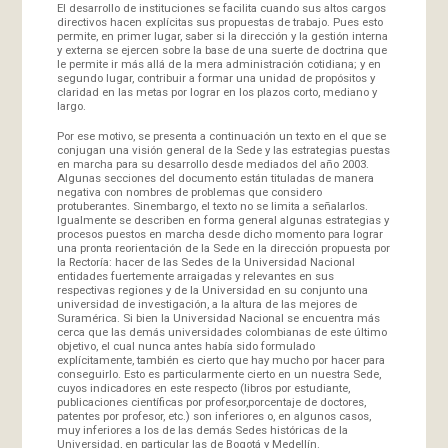
El desarrollo de instituciones se facilita cuando sus altos cargos
directivos hacen explícitas sus propuestas de trabajo. Pues esto
permite, en primer lugar, saber si la dirección y la gestión interna
y externa se ejercen sobre la base de una suerte de doctrina que
le permite ir más allá de la mera administración cotidiana; y en
segundo lugar, contribuir a formar una unidad de propósitos y
claridad en las metas por lograr en los plazos corto, mediano y
largo.
Por ese motivo, se presenta a continuación un texto en el que se
conjugan una visión general de la Sede y las estrategias puestas
en marcha para su desarrollo desde mediados del año 2003.
Algunas secciones del documento están tituladas de manera
negativa con nombres de problemas que considero
protuberantes. Sinembargo, el texto no se limita a señalarlos.
Igualmente se describen en forma general algunas estrategias y
procesos puestos en marcha desde dicho momento para lograr
una pronta reorientación de la Sede en la dirección propuesta por
la Rectoría: hacer de las Sedes de la Universidad Nacional
entidades fuertemente arraigadas y relevantes en sus
respectivas regiones y de la Universidad en su conjunto una
universidad de investigación, a la altura de las mejores de
Suramérica. Si bien la Universidad Nacional se encuentra más
cerca que las demás universidades colombianas de este último
objetivo, el cual nunca antes había sido formulado
explícitamente, también es cierto que hay mucho por hacer para
conseguirlo. Esto es particularmente cierto en un nuestra Sede,
cuyos indicadores en este respecto (libros por estudiante,
publicaciones científicas por profesor,porcentaje de doctores,
patentes por profesor, etc.) son inferiores o, en algunos casos,
muy inferiores a los de las demás Sedes históricas de la
Universidad, en particular las de Bogotá y Medellín.