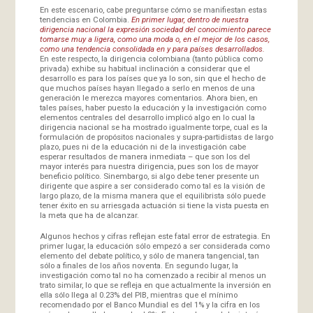
En este escenario, cabe preguntarse cómo se manifiestan estas
tendencias en Colombia.
En primer lugar, dentro de nuestra
dirigencia nacional la expresión sociedad del conocimiento parece
tomarse muy a ligera, como una moda o, en el mejor de los casos,
como una tendencia consolidada en y para países desarrollados.
En este respecto, la dirigencia colombiana (tanto pública como
privada) exhibe su habitual inclinación a considerar que el
desarrollo es para los países que ya lo son, sin que el hecho de
que muchos países hayan llegado a serlo en menos de una
generación le merezca mayores comentarios. Ahora bien, en
tales países, haber puesto la educación y la investigación como
elementos centrales del desarrollo implicó algo en lo cual la
dirigencia nacional se ha mostrado igualmente torpe, cual es la
formulación de propósitos nacionales y supra-partidistas de largo
plazo, pues ni de la educación ni de la investigación cabe
esperar resultados de manera inmediata – que son los del
mayor interés para nuestra dirigencia, pues son los de mayor
beneficio político. Sinembargo, si algo debe tener presente un
dirigente que aspire a ser considerado como tal es la visión de
largo plazo, de la misma manera que el equilibrista sólo puede
tener éxito en su arriesgada actuación si tiene la vista puesta en
la meta que ha de alcanzar.
Algunos hechos y cifras reflejan este fatal error de estrategia. En
primer lugar, la educación sólo empezó a ser considerada como
elemento del debate político, y sólo de manera tangencial, tan
sólo a finales de los años noventa. En segundo lugar, la
investigación como tal no ha comenzado a recibir al menos un
trato similar, lo que se refleja en que actualmente la inversión en
ella sólo llega al 0.23% del PIB, mientras que el mínimo
recomendado por el Banco Mundial es del 1% y la cifra en los