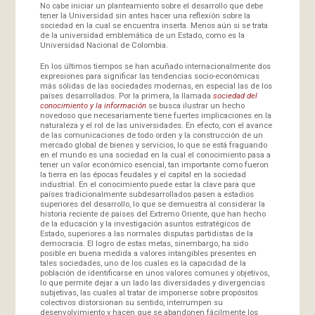
No cabe iniciar un planteamiento sobre el desarrollo que debe
tener la Universidad sin antes hacer una reflexión sobre la
sociedad en la cual se encuentra inserta. Menos aún si se trata
de la universidad emblemática de un Estado, como es la
Universidad Nacional de Colombia.
En los últimos tiempos se han acuñado internacionalmente dos
expresiones para significar las tendencias socio-económicas
más sólidas de las sociedades modernas, en especial las de los
países desarrollados. Por la primera, la llamada
sociedad del
conocimiento y la información
se busca ilustrar un hecho
novedoso que necesariamente tiene fuertes implicaciones en la
naturaleza y el rol de las universidades. En efecto, con el avance
de las comunicaciones de todo orden y la construcción de un
mercado global de bienes y servicios, lo que se está fraguando
en el mundo es una sociedad en la cual el conocimiento pasa a
tener un valor económico esencial, tan importante como fueron
la tierra en las épocas feudales y el capital en la sociedad
industrial. En el conocimiento puede estar la clave para que
países tradicionalmente subdesarrollados pasen a estadios
superiores del desarrollo, lo que se demuestra al considerar la
historia reciente de países del Extremo Oriente, que han hecho
de la educación y la investigación asuntos estratégicos de
Estado, superiores a las normales disputas partidistas de la
democracia. El logro de estas metas, sinembargo, ha sido
posible en buena medida a valores intangibles presentes en
tales sociedades, uno de los cuales es la capacidad de la
población de identificarse en unos valores comunes y objetivos,
lo que permite dejar a un lado las diversidades y divergencias
subjetivas, las cuales al tratar de imponerse sobre propósitos
colectivos distorsionan su sentido, interrumpen su
desenvolvimiento y hacen que se abandonen fácilmente los