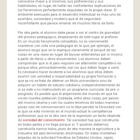
conocerse mejor a sí mismos, sus preferencias y sus
habilidades, en lugar de hallar las confortantes explicaciones de
los fenómenos perfectamente expuestas en la propia clase. El
ambiente adecuado para el desarrollo intelectual es más uno de
asombro, curiosidad y misterio que el de seguridad
reconfortante que parece emanar de muchos libros de texto.
Por otra parte, el alumno debe pasar a ser el centro de gravedad
del proceso pedagógico, desplazando de este lugar al profesor.
En un mundo ferozmente competido, no es conveniente
mantener con vida una pedagogía en la que, por ejemplo, el
alumno exige que se le explique claramente el porqué de las
cosas en una clase en lugar de buscar entenderlas por sí mismo
a partir de libros u otros documentos. Los alumnos deben
comprender que si el país requiere ser altamente competitivo es
porque ellos, primordialmente, son los que deben llegar a serlo.
Es necesario hacer evidente a los alumnos que ellos deben
asumir con seriedad y responsabilidad su propia formación y
que ya no se trata de obtener un título universitario sino de
adquirir un hábito de estudio cotidiano, independientemente de
si se está o no matriculado en un programa curricular de pre- o
posgrado. Es posible que el alejamiento del mundo en que ha
vivido nuestra población (rodeada, entre otras cosas, por países
del mismo idioma y con los cuales tenemos de todas maneras
pocas vías de comunicación) no le deje percibir la ferocidad con
la que se está viviendo en el mundo actual la competencia
profesional, que es la otra cara de la expresión un tanto idealista
de
sociedad del conocimiento
. Tal sociedad hay que construirla
en todas partes y no llega porque sí. Y quienes debemos
construirla somos todos, pues de otra manera la agricultura y la
industria del país terminarán diezmadas. En estas montañas
alejadas de la actividad frenética de Estados Unidos, Japón,