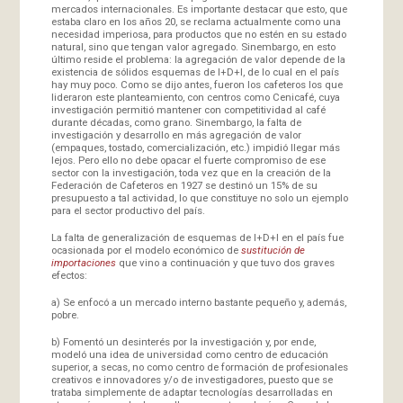
mercados internacionales. Es importante destacar que esto, que
estaba claro en los años 20, se reclama actualmente como una
necesidad imperiosa, para productos que no estén en su estado
natural, sino que tengan valor agregado. Sinembargo, en esto
último reside el problema: la agregación de valor depende de la
existencia de sólidos esquemas de I+D+I, de lo cual en el país
hay muy poco. Como se dijo antes, fueron los cafeteros los que
lideraron este planteamiento, con centros como Cenicafé, cuya
investigación permitió mantener con competitividad al café
durante décadas, como grano. Sinembargo, la falta de
investigación y desarrollo en más agregación de valor
(empaques, tostado, comercialización, etc.) impidió llegar más
lejos. Pero ello no debe opacar el fuerte compromiso de ese
sector con la investigación, toda vez que en la creación de la
Federación de Cafeteros en 1927 se destinó un 15% de su
presupuesto a tal actividad, lo que constituye no solo un ejemplo
para el sector productivo del país.
La falta de generalización de esquemas de I+D+I en el país fue
ocasionada por el modelo económico de
sustitución de
importaciones
que vino a continuación y que tuvo dos graves
efectos:
a) Se enfocó a un mercado interno bastante pequeño y, además,
pobre.
b) Fomentó un desinterés por la investigación y, por ende,
modeló una idea de universidad como centro de educación
superior, a secas, no como centro de formación de profesionales
creativos e innovadores y/o de investigadores, puesto que se
trataba simplemente de adaptar tecnologías desarrolladas en