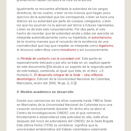
Igualmente se encuentra afectada la autoridad de los cargos
directivos, de los cuales, o bien se les insinúa que hagan poco
ejercicio de la autoridad que les corresponde, o bien se hace una
diálisis de su autoridad por parte de cuerpos colegiados, o bien
los que los asumen no la ejercen por temor a futuras represalias,
o bien se da todo esto conjuntamente. Por otra parte, el solo
hecho de recordar que tal autoridad existe y debe ser ejercida se
interpreta automáticamente como su hipérbole, el
autoritarismo
,
de la misma manera que el recuerdo de la existencia de una
normatividad que hay que respetar se interpreta como
legalismo,
el discurso sobre ética como
moralismo
y así sucesivamente.
c)
Pérdida de contacto con la sociedad civil.
Este punto es
especialmente delicado y por ello se trata en un capítulo aparte
de este documento.[[Se alude a un aspecto de la segunda parte
de este trabajo, contenida, al igual que ésta, en el libro: J.E.
Hurtado G.,
El desarrollo integral de la Sede – Una reflexión
deontológico
. Edición de la Universidad Nacional de Colombia,
Manizales, enero del 2005; 96 pp. (L.D.)]]
4. Modelo académico en desarrollo
Desde sus comienzos en los años cuarenta hasta 1983 la Sede
en Manizales de la Universidad Nacional de Colombia tuvo una
vocación exclusivamente docente. En dicho año se abrió el
Centro de Investigaciones CINDEC con el que comenzó
tímidamente a desarrollarse esta actividad en ella, siete años
después del inicio de actividades del CINDEC de la Sede Bogotá.
Esta última fecha (1976) es simbólica: significa que la
universidad emblemática del Estado colombiano solamente