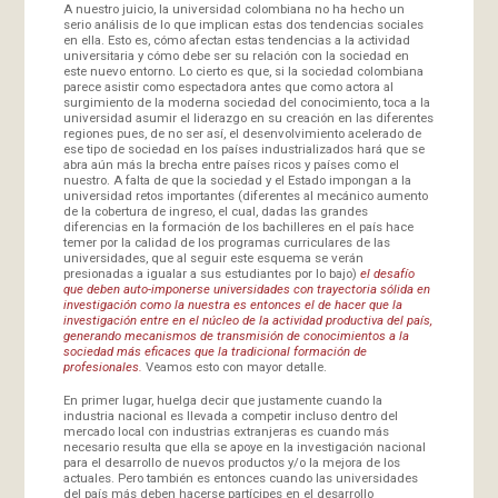
A nuestro juicio, la universidad colombiana no ha hecho un
serio análisis de lo que implican estas dos tendencias sociales
en ella. Esto es, cómo afectan estas tendencias a la actividad
universitaria y cómo debe ser su relación con la sociedad en
este nuevo entorno. Lo cierto es que, si la sociedad colombiana
parece asistir como espectadora antes que como actora al
surgimiento de la moderna sociedad del conocimiento, toca a la
universidad asumir el liderazgo en su creación en las diferentes
regiones pues, de no ser así, el desenvolvimiento acelerado de
ese tipo de sociedad en los países industrializados hará que se
abra aún más la brecha entre países ricos y países como el
nuestro. A falta de que la sociedad y el Estado impongan a la
universidad retos importantes (diferentes al mecánico aumento
de la cobertura de ingreso, el cual, dadas las grandes
diferencias en la formación de los bachilleres en el país hace
temer por la calidad de los programas curriculares de las
universidades, que al seguir este esquema se verán
presionadas a igualar a sus estudiantes por lo bajo)
el desafío
que deben auto-imponerse universidades con trayectoria sólida en
investigación como la nuestra es entonces el de hacer que la
investigación entre en el núcleo de la actividad productiva del país,
generando mecanismos de transmisión de conocimientos a la
sociedad más eficaces que la tradicional formación de
profesionales.
Veamos esto con mayor detalle.
En primer lugar, huelga decir que justamente cuando la
industria nacional es llevada a competir incluso dentro del
mercado local con industrias extranjeras es cuando más
necesario resulta que ella se apoye en la investigación nacional
para el desarrollo de nuevos productos y/o la mejora de los
actuales. Pero también es entonces cuando las universidades
del país más deben hacerse partícipes en el desarrollo