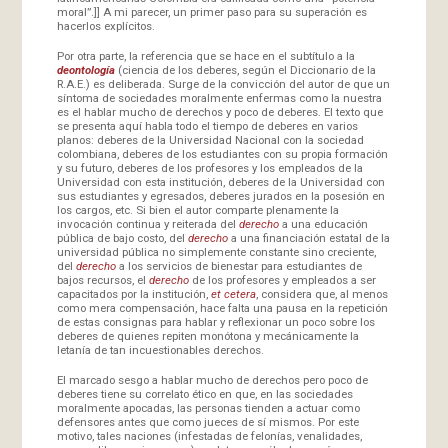
moral”.]] A mi parecer, un primer paso para su superación es
hacerlos explícitos.
Por otra parte, la referencia que se hace en el subtítulo a la
deontología
(ciencia de los deberes, según el Diccionario de la
R.A.E.) es deliberada. Surge de la convicción del autor de que un
síntoma de sociedades moralmente enfermas como la nuestra
es el hablar mucho de derechos y poco de deberes. El texto que
se presenta aquí habla todo el tiempo de deberes en varios
planos: deberes de la Universidad Nacional con la sociedad
colombiana, deberes de los estudiantes con su propia formación
y su futuro, deberes de los profesores y los empleados de la
Universidad con esta institución, deberes de la Universidad con
sus estudiantes y egresados, deberes jurados en la posesión en
los cargos, etc. Si bien el autor comparte plenamente la
invocación continua y reiterada del
derecho
a una educación
pública de bajo costo, del
derecho
a una financiación estatal de la
universidad pública no simplemente constante sino creciente,
del
derecho
a los servicios de bienestar para estudiantes de
bajos recursos, el
derecho
de los profesores y empleados a ser
capacitados por la institución,
et cetera
, considera que, al menos
como mera compensación, hace falta una pausa en la repetición
de estas consignas para hablar y reflexionar un poco sobre los
deberes de quienes repiten monótona y mecánicamente la
letanía de tan incuestionables derechos.
El marcado sesgo a hablar mucho de derechos pero poco de
deberes tiene su correlato ético en que, en las sociedades
moralmente apocadas, las personas tienden a actuar como
defensores antes que como jueces de sí mismos. Por este
motivo, tales naciones (infestadas de felonías, venalidades,