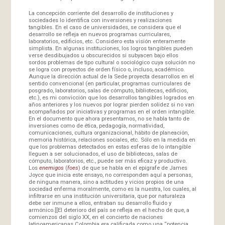
La concepción corriente del desarrollo de instituciones y
sociedades lo identifica con inversiones y realizaciones
tangibles. En el caso de universidades, se considera que el
desarrollo se refleja en nuevos programas curriculares,
laboratorios, edificios, etc. Considero esta visión enteramente
simplista. En algunas instituciones, los logros tangibles pueden
verse desdibujados u obscurecidos si subyacen bajo ellos
sordos problemas de tipo cultural o sociológico cuya solución no
se logra con proyectos de orden físico o, incluso, académico.
Aunque la dirección actual de la Sede proyecta desarrollos en el
sentido convencional (en particular, programas curriculares de
posgrado, laboratorios, salas de cómputo, bibliotecas, edificios,
etc.), es mi convicción que los desarrollos tangibles logrados en
años anteriores y los nuevos por lograr pierden solidez si no van
acompañados por iniciativas y programas en el orden intangible.
En el documento que ahora presentamos, no se habla tanto de
inversiones como de ética, pedagogía, normatividad,
comunicaciones, cultura organizacional, hábito de planeación,
memoria histórica, relaciones sociales, etc. Sólo en la medida en
que los problemas detectados en estas esferas de lo intangible
lleguen a ser solucionados, el uso de bibliotecas, salas de
cómputo, laboratorios, etc., puede ser más eficaz y productivo.
Los
enemigos
(
foes
) de que se habla en el epígrafe de James
Joyce que inicia este ensayo, no corresponden aquí a personas,
de ninguna manera, sino a actitudes y vicios propios de una
sociedad enferma moralmente, como es la nuestra, los cuales, al
infiltrarse en una institución universitaria, que por naturaleza
debe ser inmune a ellos, entraban su desarrollo fluido y
armónico.[[El deterioro del país se refleja en el hecho de que, a
comienzos del siglo XX, en el concierto de naciones
latinoamericanas Colombia era calificada como una “potencia