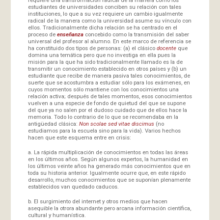
estudiantes de universidades conciben su relación con tales
instituciones, lo que a su vez requiere un cambio igualmente
radical de la manera como la universidad asume su vínculo con
ellos. Tradicionalmente dicha relación se ha centrado en el
proceso de
enseñanza
concebido como la transmisión del saber
universal del profesor al alumno. En este marco de referencia se
ha constituido dos tipos de personas: (a) el clásico
docente
que
domina una temática pero que no investiga en ella pues la
misión para la que ha sido tradicionalmente llamado es la de
transmitir un conocimiento establecido en otros países y (b) un
estudiante que recibe de manera pasiva tales conocimientos, de
suerte que se acostumbra a estudiar sólo para los exámenes, en
cuyos momentos sólo mantiene con los conocimientos una
relación activa; después de tales momentos, esos conocimientos
vuelven a una especie de fondo de quietud del que se supone
del que ya no salen por el dudoso cuidado que de ellos hace la
memoria. Todo lo contrario de lo que se recomendaba en la
antigüedad clásica:
Non scolae sed vitae discimus
(no
estudiamos para la escuela sino para la vida). Varios hechos
hacen que este esquema entre en crisis:
a. La rápida multiplicación de conocimientos en todas las áreas
en los últimos años. Según algunos expertos, la humanidad en
los últimos veinte años ha generado más conocimientos que en
toda su historia anterior. Igualmente ocurre que, en este rápido
desarrollo, muchos conocimientos que se suponían plenamente
establecidos van quedado caducos.
b. El surgimiento del internet y otros medios que hacen
asequible la otrora abundante pero arcana información científica,
cultural y humanística.