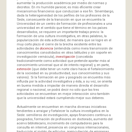
aumentar la producción académica por medio de normas y
decretos. En mi humilde parecer, es más eficiente crear
mecanismos financieros que conduzcan a ese fin. Sinembargo,
dada la heterogeneidad de los perfiles de los profesores de la
Sede, consecuente de la transición en que se encuentra la
Universidad de un centro de formación de profesionales a una
universidad en el sentido que tiene el término en los países
desarrollados, se requiere un importante trabajo previo: la
formación de una cultura investigativa, en otras palabras, la
popularización de esta actividad, de manera que se logre en el
muy corto plazo el cierre de la brecha existente entre las
actividades de
docencia
(entendida como mera transmisión de
conocimientos consolidados en otras latitudes y sin soporte en
investigación vernácula),
investigación
(concebida
tradicionalmente como actividad que pretende aportar más al
conocimiento universal que al de interés regional) y, en parte,
extensión
(que debe tener un norte claro hacia el fortalecimiento
de la sociedad en su productividad, sus conocimientos y sus
valores). Si la formación en pre- y posgrado se encuentra más
influida por la actividad investigativa y ésta, a su vez, se orienta
en buena medida a impactar de manera directa el desarrollo
regional o nacional, se podrá decir no sólo que las tres
actividades se encuentran en mejor interacción sino también
que la universidad estará cumpliendo mejor sus deberes.
Actualmente se encuentran en marcha diversas iniciativas
tendientes a arraigar y fortalecer la cultura investigativa en la
Sede: semilleros de investigación, apoyo financiero continuo a
posgrados, formación de profesores en doctorado, aumento del
acervo bibliotecario, incremento de computadores para la
consulta en internet, presencia en congresos internacionales,
traducción al inglés de artículos, preincubación de empresas,