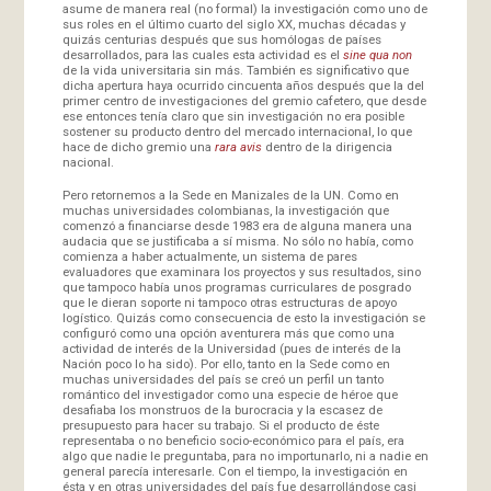
asume de manera real (no formal) la investigación como uno de
sus roles en el último cuarto del siglo XX, muchas décadas y
quizás centurias después que sus homólogas de países
desarrollados, para las cuales esta actividad es el
sine qua non
de la vida universitaria sin más. También es significativo que
dicha apertura haya ocurrido cincuenta años después que la del
primer centro de investigaciones del gremio cafetero, que desde
ese entonces tenía claro que sin investigación no era posible
sostener su producto dentro del mercado internacional, lo que
hace de dicho gremio una
rara avis
dentro de la dirigencia
nacional.
Pero retornemos a la Sede en Manizales de la UN. Como en
muchas universidades colombianas, la investigación que
comenzó a financiarse desde 1983 era de alguna manera una
audacia que se justificaba a sí misma. No sólo no había, como
comienza a haber actualmente, un sistema de pares
evaluadores que examinara los proyectos y sus resultados, sino
que tampoco había unos programas curriculares de posgrado
que le dieran soporte ni tampoco otras estructuras de apoyo
logístico. Quizás como consecuencia de esto la investigación se
configuró como una opción aventurera más que como una
actividad de interés de la Universidad (pues de interés de la
Nación poco lo ha sido). Por ello, tanto en la Sede como en
muchas universidades del país se creó un perfil un tanto
romántico del investigador como una especie de héroe que
desafiaba los monstruos de la burocracia y la escasez de
presupuesto para hacer su trabajo. Si el producto de éste
representaba o no beneficio socio-económico para el país, era
algo que nadie le preguntaba, para no importunarlo, ni a nadie en
general parecía interesarle. Con el tiempo, la investigación en
ésta y en otras universidades del país fue desarrollándose casi