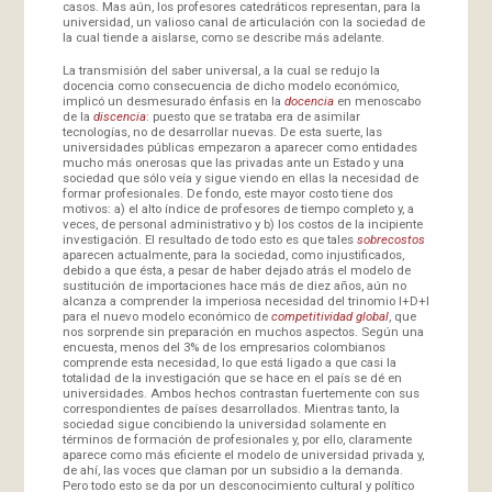
casos. Mas aún, los profesores catedráticos representan, para la
universidad, un valioso canal de articulación con la sociedad de
la cual tiende a aislarse, como se describe más adelante.
La transmisión del saber universal, a la cual se redujo la
docencia como consecuencia de dicho modelo económico,
implicó un desmesurado énfasis en la
docencia
en menoscabo
de la
discencia
: puesto que se trataba era de asimilar
tecnologías, no de desarrollar nuevas. De esta suerte, las
universidades públicas empezaron a aparecer como entidades
mucho más onerosas que las privadas ante un Estado y una
sociedad que sólo veía y sigue viendo en ellas la necesidad de
formar profesionales. De fondo, este mayor costo tiene dos
motivos: a) el alto índice de profesores de tiempo completo y, a
veces, de personal administrativo y b) los costos de la incipiente
investigación. El resultado de todo esto es que tales
sobrecostos
aparecen actualmente, para la sociedad, como injustificados,
debido a que ésta, a pesar de haber dejado atrás el modelo de
sustitución de importaciones hace más de diez años, aún no
alcanza a comprender la imperiosa necesidad del trinomio I+D+I
para el nuevo modelo económico de
competitividad global
, que
nos sorprende sin preparación en muchos aspectos. Según una
encuesta, menos del 3% de los empresarios colombianos
comprende esta necesidad, lo que está ligado a que casi la
totalidad de la investigación que se hace en el país se dé en
universidades. Ambos hechos contrastan fuertemente con sus
correspondientes de países desarrollados. Mientras tanto, la
sociedad sigue concibiendo la universidad solamente en
términos de formación de profesionales y, por ello, claramente
aparece como más eficiente el modelo de universidad privada y,
de ahí, las voces que claman por un subsidio a la demanda.
Pero todo esto se da por un desconocimiento cultural y político