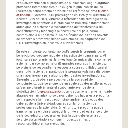
exclusivamente con el propósito de publicación, según algunos
protocolos internacionales que exigen la publicación de los
resultados como criterio de visibilidad (el famoso lema
publish
or perish)
. El decreto 1444, promulgado en 1992 y su sustituto, el
decreto 1279 de 2001, vinieron a refrendar este privilegio de la
investigación orientada a la publicación nacional o internacional
antes que los sistemas o mecanismos de transferencia de
conocimientos y tecnología al sector real del país, como
contribución a su desarrollo. Sólo a finales de los años noventa
se empezó a promover, desde Colciencias, los esquemas de
I+D+I (investigación, desarrollo e innovación).
En este ambiente, por tanto, no podía surgir la pregunta por el
beneficio socio-económico de la investigación para el país. Al
justificarse por sí misma, la investigación universitaria comenzó
a demandar (como es natural) grandes recursos financieros,
pero sin la correspondiente respuesta sobre su utilidad para el
desarrollo nacional, al punto que la pregunta todavía salta como
una impertinencia para algunos de nuestros investigadores.
Sinembargo, desde la perspectiva de la sociedad del
conocimiento, que se encuentra en acelerado desarrollo en otros
países, pero también ante el apabullante avance de la
globalización (o
deslocalización
, como socarronamente han dado
algunos en llamarla) no sólo nos debemos hacer esta pregunta
con respecto a la investigación sino también a los otros dos
deberes de la Universidad, cuales son la formación de
profesionales y la extensión. En el fondo, la pregunta puede
transformarse en otra a saber, si la universidad está al servicio
de la sociedad o, viceversa, es ésta la que debe estar a su
servicio sosteniéndola con sus impuestos sin exigir
responsabilidad en su ejecución.