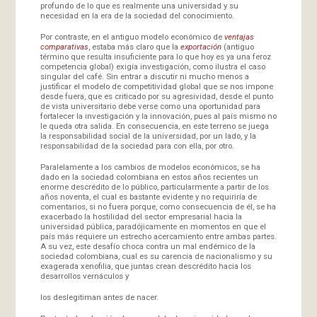
profundo de lo que es realmente una universidad y su
necesidad en la era de la sociedad del conocimiento.
Por contraste, en el antiguo modelo económico de
ventajas
comparativas
, estaba más claro que la
exportación
(antiguo
término que resulta insuficiente para lo que hoy es ya una feroz
competencia global) exigía investigación, como ilustra el caso
singular del café. Sin entrar a discutir ni mucho menos a
justificar el modelo de competitividad global que se nos impone
desde fuera, que es criticado por su agresividad, desde el punto
de vista universitario debe verse como una oportunidad para
fortalecer la investigación y la innovación, pues al país mismo no
le queda otra salida. En consecuencia, en este terreno se juega
la responsabilidad social de la universidad, por un lado, y la
responsabilidad de la sociedad para con ella, por otro.
Paralelamente a los cambios de modelos económicos, se ha
dado en la sociedad colombiana en estos años recientes un
enorme descrédito de lo público, particularmente a partir de los
años noventa, el cual es bastante evidente y no requiriría de
comentarios, si no fuera porque, como consecuencia de él, se ha
exacerbado la hostilidad del sector empresarial hacia la
universidad pública, paradójicamente en momentos en que el
país más requiere un estrecho acercamiento entre ambas partes.
A su vez, este desafío choca contra un mal endémico de la
sociedad colombiana, cual es su carencia de nacionalismo y su
exagerada xenofilia, que juntas crean descrédito hacia los
desarrollos vernáculos y
los deslegitiman antes de nacer.