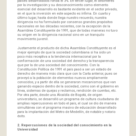
países desarrollados ronda el 3%. En tercer lugar, el desinterés
por la investigación y su desconocimiento como elemento
esencial del desarrollo es bastante evidente en el sector privado,
en el que la inversión en este aspecto es ínfima. En cuarto y
último lugar, hasta donde llega nuestro recuerdo, nuestra
dirigencia no ha formulado por consenso grandes propósitos
nacionales en las décadas recientes, con la excepción de la
Asamblea Constituyente de 1991, que de todas maneras no tuvo
su origen en la dirigencia nacional sino en un tranquilo
movimiento juvenil.
Justamente el producto de dicha Asamblea Constituyente es el
mejor ejemplo de que la sociedad colombiana sí ha sido un
poco más receptiva a la tendencia internacional por la
conformación de una sociedad del derecho y la transparencia
que por la de una sociedad del conocimiento. Con la
Constitución Política de 1991 el país pasó a ser un estado de
derecho de manera más clara que con la Carta anterior, pues se
proveyó a la población de elementos nuevos ampliamente
conocidos, y a partir de ella se generaron mecanismos que van
ganando espacio dentro de la sociedad, como son el gobierno en
línea, sistemas de quejas y reclamos, rendición de cuentas, etc.
Por otra parte, desde una Alcaldía de Bogotá, de origen
universitario, se desarrolló un programa de cultura ciudadana de
amplias repercusiones en todo el país, el cual se dio de manera
simultánea con el programa masivo de educación desarrollado
para la implantación del Metro de Medellín, de notable y notorio
éxito.
2. Repercusiones de la sociedad del conocimiento en la
Universidad