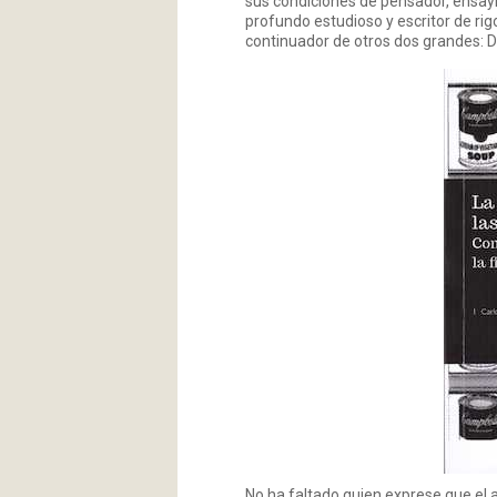
sus condiciones de pensador, ensayis
profundo estudioso y escritor de rig
continuador de otros dos grandes: D
No ha faltado quien exprese que el ar