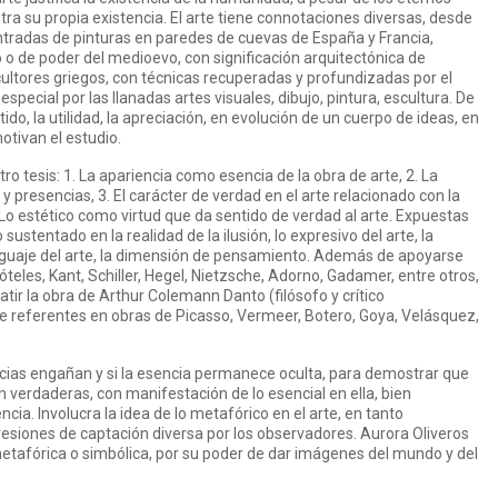
ra su propia existencia. El arte tiene connotaciones diversas, desde
tradas de pinturas en paredes de cuevas de España y Francia,
o o de poder del medioevo, con significación arquitectónica de
cultores griegos, con técnicas recuperadas y profundizadas por el
special por las llanadas artes visuales, dibujo, pintura, escultura. De
ido, la utilidad, la apreciación, en evolución de un cuerpo de ideas, en
otivan el estudio.
ro tesis: 1. La apariencia como esencia de la obra de arte, 2. La
y presencias, 3. El carácter de verdad en el arte relacionado con la
Lo estético como virtud que da sentido de verdad al arte. Expuestas
sustentado en la realidad de la ilusión, lo expresivo del arte, la
lenguaje del arte, la dimensión de pensamiento. Además de apoyarse
óteles, Kant, Schiller, Hegel, Nietzsche, Adorno, Gadamer, entre otros,
atir la obra de Arthur Colemann Danto (filósofo y crítico
referentes en obras de Picasso, Vermeer, Botero, Goya, Velásquez,
cias engañan y si la esencia permanece oculta, para demostrar que
on verdaderas, con manifestación de lo esencial en ella, bien
ncia. Involucra la idea de lo metafórico en el arte, en tanto
esiones de captación diversa por los observadores. Aurora Oliveros
etafórica o simbólica, por su poder de dar imágenes del mundo y del