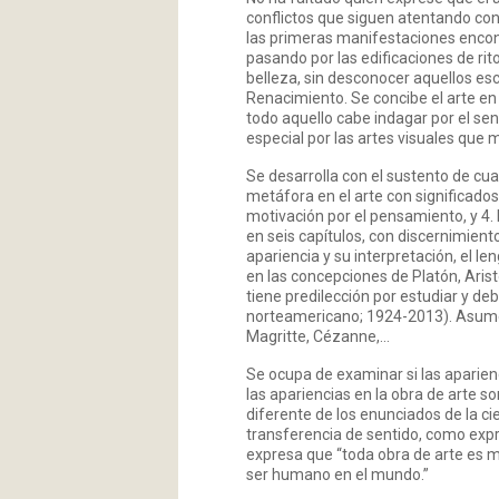
conflictos que siguen atentando cont
las primeras manifestaciones encon
pasando por las edificaciones de rit
belleza, sin desconocer aquellos es
Renacimiento. Se concibe el arte en e
todo aquello cabe indagar por el sent
especial por las artes visuales que m
Se desarrolla con el sustento de cuat
metáfora en el arte con significados 
motivación por el pensamiento, y 4. 
en seis capítulos, con discernimiento 
apariencia y su interpretación, el 
en las concepciones de Platón, Arist
tiene predilección por estudiar y deb
norteamericano; 1924-2013). Asume 
Magritte, Cézanne,…
Se ocupa de examinar si las aparien
las apariencias en la obra de arte s
diferente de los enunciados de la cie
transferencia de sentido, como expr
expresa que “toda obra de arte es m
ser humano en el mundo.”