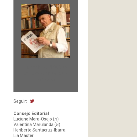
Fundada en 1966 por
Carlos-Enrique Ruiz,
Director
Seguir:
Consejo Editorial
Luciano Mora-Osejo (א)
Valentina Marulanda (א)
Heriberto Santacruz-Ibarra
Lia Master