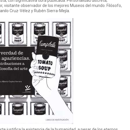
ta, con significativa obra publicada. Personalidad discreta,
or, visitante observador de los mejores Museos del mundo. Filósofo,
anilo Cruz-Vélez y Rubén Sierra-Mejía.
te justifica la existencia de la humanidad, a pesar de los eternos