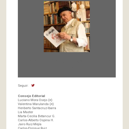
Fundada en 1966 por Carlos-Enrique Ruiz,
Director
Seguir:
Consejo Editorial
Luciano Mora-Osejo (א)
Valentina Marulanda (א)
Heriberto Santacruz-Ibarra
Lia Master
Marta-Cecilia Betancur G.
Carlos-Alberto Ospina H.
Jairo Ruiz-Mejía
Carlos-Enrique Ruiz.