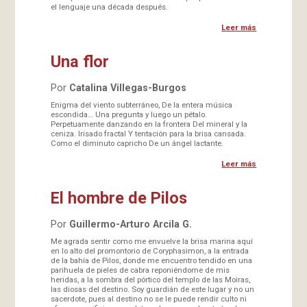
el lenguaje una década después.
Leer más
Una flor
Por
Catalina Villegas-Burgos
Enigma del viento subterráneo, De la entera música
escondida… Una pregunta y luego un pétalo.
Perpetuamente danzando en la frontera Del mineral y la
ceniza. Irisado fractal Y tentación para la brisa cansada.
Como el diminuto capricho De un ángel lactante.
Leer más
El hombre de Pilos
Por
Guillermo-Arturo Arcila G.
Me agrada sentir como me envuelve la brisa marina aquí
en lo alto del promontorio de Coryphasimon, a la entrada
de la bahía de Pilos, donde me encuentro tendido en una
parihuela de pieles de cabra reponiéndome de mis
heridas, a la sombra del pórtico del templo de las Moiras,
las diosas del destino. Soy guardián de este lugar y no un
sacerdote, pues al destino no se le puede rendir culto ni