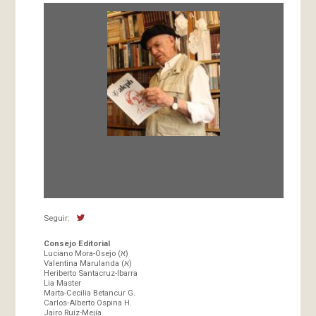
Fundada en 1966 por Carlos-Enrique Ruiz,
Director
Seguir:
Consejo Editorial
Luciano Mora-Osejo (א)
Valentina Marulanda (א)
Heriberto Santacruz-Ibarra
Lia Master
Marta-Cecilia Betancur G.
Carlos-Alberto Ospina H.
Jairo Ruiz-Mejía