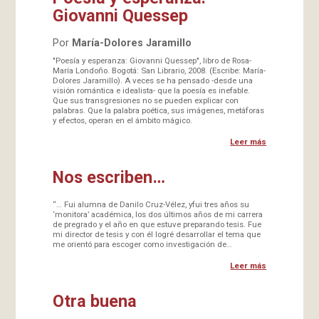
Giovanni Quessep
Por
María-Dolores Jaramillo
"Poesía y esperanza: Giovanni Quessep", libro de Rosa-
María Londoño. Bogotá: San Librario, 2008. (Escribe: María-
Dolores Jaramillo). A veces se ha pensado -desde una
visión romántica e idealista- que la poesía es inefable.
Que sus transgresiones no se pueden explicar con
palabras. Que la palabra poética, sus imágenes, metáforas
y efectos, operan en el ámbito mágico.
Leer más
Nos escriben…
“… Fui alumna de Danilo Cruz-Vélez, yfui tres años su
‘monitora’ académica, los dos últimos años de mi carrera
de pregrado y el año en que estuve preparando tesis. Fue
mi director de tesis y con él logré desarrollar el tema que
me orientó para escoger como investigación de…
Leer más
Otra buena