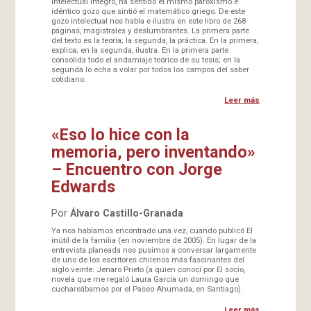
intelectual íntegro, ha sentido el mismo paroxismo e
idéntico gozo que sintió el matemático griego. De este
gozo intelectual nos habla e ilustra en este libro de 268
páginas, magistrales y deslumbrantes. La primera parte
del texto es la teoría; la segunda, la práctica. En la primera,
explica; en la segunda, ilustra. En la primera parte
consolida todo el andamiaje teórico de su tesis; en la
segunda lo echa a volar por todos los campos del saber
cotidiano.
Leer más
«Eso lo hice con la
memoria, pero inventando»
– Encuentro con Jorge
Edwards
Por
Álvaro Castillo-Granada
Ya nos habíamos encontrado una vez, cuando publicó El
inútil de la familia (en noviembre de 2005). En lugar de la
entrevista planeada nos pusimos a conversar largamente
de uno de los escritores chilenos más fascinantes del
siglo veinte: Jenaro Prieto (a quien conocí por El socio,
novela que me regaló Laura García un domingo que
cuchareábamos por el Paseo Ahumada, en Santiago).
Leer más