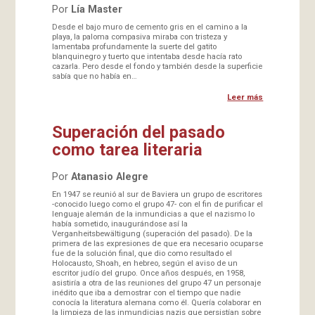
Por
Lía Master
Desde el bajo muro de cemento gris en el camino a la
playa, la paloma compasiva miraba con tristeza y
lamentaba profundamente la suerte del gatito
blanquinegro y tuerto que intentaba desde hacía rato
cazarla. Pero desde el fondo y también desde la superficie
sabía que no había en…
Leer más
Superación del pasado
como tarea literaria
Por
Atanasio Alegre
En 1947 se reunió al sur de Baviera un grupo de escritores
-conocido luego como el grupo 47- con el fin de purificar el
lenguaje alemán de la inmundicias a que el nazismo lo
había sometido, inaugurándose así la
Verganheitsbewältigung (superación del pasado). De la
primera de las expresiones de que era necesario ocuparse
fue de la solución final, que dio como resultado el
Holocausto, Shoah, en hebreo, según el aviso de un
escritor judío del grupo. Once años después, en 1958,
asistiría a otra de las reuniones del grupo 47 un personaje
inédito que iba a demostrar con el tiempo que nadie
conocía la literatura alemana como él. Quería colaborar en
la limpieza de las inmundicias nazis que persistían sobre