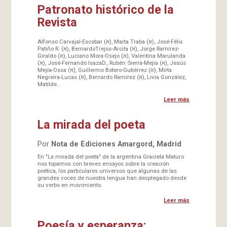
Patronato histórico de la
Revista
Alfonso Carvajal-Escobar (א), Marta Traba (א), José-Félix
Patiño R. (א), BernardoTrejos-Arcila (א), Jorge Ramírez-
Giraldo (א), Luciano Mora-Osejo (א), Valentina Marulanda
(א), José-Fernando IsazaD., Rubén Sierra-Mejía (א), Jesús
Mejía-Ossa (א), Guillermo Botero-Gutiérrez (א), Mirta
Negreira-Lucas (א), Bernardo Ramírez (א), Livia González,
Matilde…
Leer más
La mirada del poeta
Por
Nota de Ediciones Amargord, Madrid
En "La mirada del poeta" de la argentina Graciela Maturo
nos topamos con breves ensayos sobre la creación
poética, los particulares universos que algunas de las
grandes voces de nuestra lengua han desplegado desde
su verbo en movimiento.
Leer más
Poesía y esperanza: