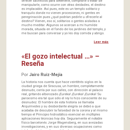
ofrecer sacrificios para detenerle, comprarle o tratar de
manipularle, como ocurre con otras deidades; el destino
es implacable. Así pues, este es un templo solitario y
tranquilo donde no vienen procesiones, ni gentes en
peregrinación pues ¿qué podrían pedirle u ofrecerle al
destino? Vienen, eso sí, solitarios o gentes aisladas a
mucho meditar. Algunos se acercan a mi humilde
morada, situada en el fondo de los jardines del templo, y
me buscan para conversar y yo les doy comida y abrigo.
Leer más
«El gozo intelectual …» –
Reseña
Por
Jairo Ruiz-Mejía
La historia nos cuenta que hace veintitrés siglos en la
ciudad griega de Siracusa, un hombre, completamente
desnudo, corría por sus calles, con dirección al palacio
real, gritando alborozado ¡Eureka! ¡Eureka! ¡Eureka! Su
paroxismo era tal que sólo el rey lo hizo consciente de su
desnudez. El hombre de esta historia se llamaba
Arquímedes y su desbordante alegría se debió a que
acababa de descubrir la falsedad de la corona y al mismo
tiempo el Principio hidrostático esencial en múltiples
aplicaciones técnicas hoy día. Seguramente el notable
físico barcelonés Jorge Wagensberg, en sus avezadas
investigaciones, y en sus diversas ocupaciones como