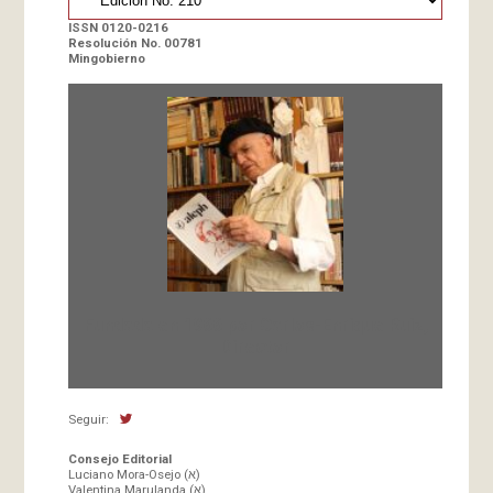
ISSN 0120-0216
Resolución No. 00781
Mingobierno
Fundada en 1966 por Carlos-Enrique Ruiz,
Director
Seguir:
Consejo Editorial
Luciano Mora-Osejo (א)
Valentina Marulanda (א)