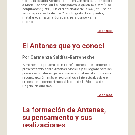
Con esta palabra Borges dedicó en Ginebra su último libro
a María Kodama, su fiel compañera, a quien lo dictó: “Los
conjurados” (1985). En el diccionario de la RAE, en una de
sus acepciones la define: “Escrito grabado en piedra,
metal u otra materia duradera, para conservar la
memoria…
Leer más
El Antanas que yo conocí
Por
Carmenza Saldías-Barreneche
A manera de presentación La reflexiones que contiene el
presente texto sobre Antanas Mockus y su legado para las
presentes y futuras generaciones son el resultado de una
reconstrucción, más emocional que intelectual, sobre el
proceso que compartimos al frente de la Alcaldía de
Bogotá, en sus dos…
Leer más
La formación de Antanas,
su pensamiento y sus
realizaciones